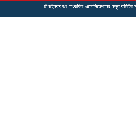
চাঁপাইনবাবগঞ্জ সাংবাদিক এসোসিয়েশনের নতুন কমিটির দায়িত্ব 