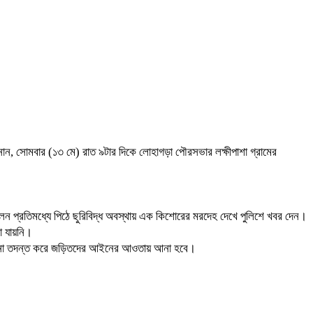
নান, সোমবার (১৩ মে) রাত ৯টার দিকে লোহাগড়া পৌরসভার লক্ষীপাশা গ্রামের
েলন প্রতিমধ্যে পিঠে ছুরিবিদ্ধ অবস্থায় এক কিশোরের মরদেহ দেখে পুলিশে খবর দেন।
া যায়নি।
। এ ঘটনা তদন্ত করে জড়িতদের আইনের আওতায় আনা হবে।