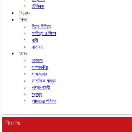
টেলিকম
বিনোদন
শিক্ষা
চিত্র বিচিত্র
সাহিত্য ও শিক্ষা
বাণী
বাতায়ন
আরও
জোকস
সম্পাদকীয়
সাক্ষাৎকার
সামাজিক মাধ্যম
পাত্র/পাত্রী
স্বাস্থ্য
আমাদের পরিবার
শিরোনাম: