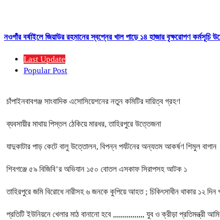
নওগাঁর বর্ষাইলে জিয়াউর রহমানের স্বপ্নের খাল পাড়ে ১৪ হাজার বৃক্ষরোপণ কর্মসূচি উ
Last Update
Popular Post
চাঁপাইনবাবগঞ্জ সাংবাদিক এসোসিয়েশনের নতুন কমিটির দায়িত্ব গ্রহণ
ব্যবসায়ীর মাথায় পিস্তল ঠেকিয়ে মারধর, তাহিরপুরে উত্তেজনা
যাদুকাটার পাড় কেটে বালু উত্তোলন, বিপন্ন পর্যটনের অন্যতম আকর্ষণ শিমুল বাগান
শিবগঞ্জে ৫৯ বিজিবি’র অভিযান ১৫০ বোতল এসকাফ সিরাপসহ আটক ১
তাহিরপুরে জমি বিরোধে নারীসহ ৬ জনকে কুপিয়ে আহত ; চিকিৎসাধীন থাকার ১২ দিন প
প্রতিটি ইউনিয়নে খেলার মাঠ বানানো হবে ,,,,,,,,,,,,,,,, যুব ও ক্রীড়া প্রতিমন্ত্রী আ