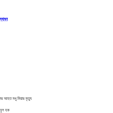
দ্বোধন
র আহত মধু মিয়ার মৃত্যু
মিনুল হক