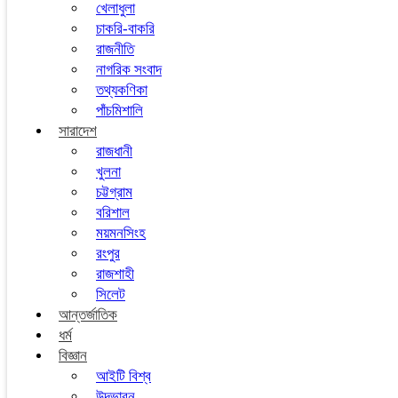
খেলাধুলা
চাকরি-বাকরি
রাজনীতি
নাগরিক সংবাদ
তথ্যকণিকা
পাঁচমিশালি
সারাদেশ
রাজধানী
খুলনা
চট্টগ্রাম
বরিশাল
ময়মনসিংহ
রংপুর
রাজশাহী
সিলেট
আন্তর্জাতিক
ধর্ম
বিজ্ঞান
আইটি বিশ্ব
উদ্ভাবন