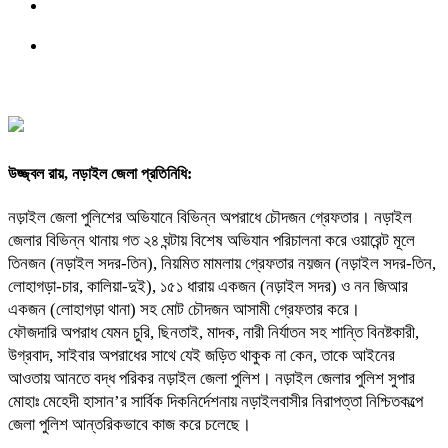
উজ্জ্বল রায়, নড়াইল জেলা প্রতিনিধি:
নড়াইল জেলা পুলিশের অভিযানে বিভিন্ন অপরাধে চৌদজন গ্রেফতার। নড়াইল
জেলার বিভিন্ন থানায় গত ২৪ ঘন্টায় বিশেষ অভিযান পরিচালনা করে ওয়ারেন্ট মূলে
তিনজন (নড়াইল সদর-তিন), নিয়মিত মামলায় গ্রেফতার নয়জন (নড়াইল সদর-তিন,
লোহাগড়া-চার, কালিয়া-দুই), ১৫১ ধারায় একজন (নড়াইল সদর) ও নন জিআর
একজন (লোহাগড়া থানা) সহ মোট চৌদজন আসামী গ্রেফতার করে।
ফৌজদারি অপরাধ যেমন চুরি, ছিনতাই, মাদক, নারী নির্যাতন সহ শান্তি বিনষ্টকারী,
উগ্রবাদ, সাইবার অপরাধের সাথে যেই জড়িত থাকুক না কেন, তাকে আইনের
আওতায় আনতে বদ্ধ পরিকর নড়াইল জেলা পুলিশ। নড়াইল জেলার পুলিশ সুপার
মোহাঃ মেহেদী হাসান’র সার্বিক দিকনির্দেশনায় নড়াইলবাসীর নিরাপত্তা নিশ্চিতকল্পে
জেলা পুলিশ আন্তরিকভাবে কাজ করে চলেছে।