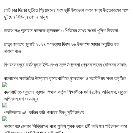
মোট চার দিনের ছুটিতে প্রিয়জনের সঙ্গে ছুটি উপভোগ করার জন্য উত্তরবঙ্গের পথে
ছুটছেন বিভিন্ন পেশার মানুষ
নারায়ণগঞ্জ তুলারাম কলেজে ছাত্রদল ও শিবিরের মধ্যে সংঘর্ষ পুলিশ নিরবতা
ছাত্র জনতার জুলাই ২০২৪ গণহত্য্যা দিবস ২৬ উপলক্ষে দোয়ার অনুষ্ঠিত হয়
নারায়ণগঞ্জে
বিশ্বম্ভরপুরে নবনিযুক্ত ইউএনওর সঙ্গে উপজেলা প্রেসক্লাবের সৌজন্য সাক্ষাৎ
বাংলাদেশ স্কাউটের উদ্যোগে কুমারখালীতে বৃক্ষরোপণ ও মতবিনিময় সভা অনুষ্ঠিত
বদলগাছীতে স্কুলের প্রধান শিক্ষক কর্তৃক শিক্ষার্থীকে ধর্ষণ চেষ্টার অভিযোগ, স্কুলে
অগ্নিসংযোগ ও ভাংচুর
পত্নীতলায় ৯৪ কেজির কষ্টি পাথরের বিষ্ণু মূর্তি উদ্ধার
নারায়ণগঞ্জ জেলার সিদ্ধিরগঞ্জ থানা পুলিশ পৃথক ভাবে দুটি অভিযান পরিচালনা করে