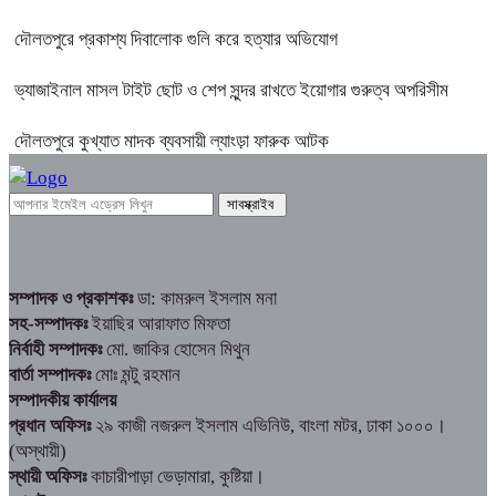
দৌলতপুরে প্রকাশ্য দিবালোক গুলি করে হত্যার অভিযোগ
ভ্যাজাইনাল মাসল টাইট ছোট ও শেপ সুন্দর রাখতে ইয়োগার গুরুত্ব অপরিসীম
দৌলতপুরে কুখ্যাত মাদক ব্যবসায়ী ল্যাংড়া ফারুক আটক
সম্পাদক ও প্রকাশকঃ
ডা: কামরুল ইসলাম মনা
সহ-সম্পাদকঃ
ইয়াছির আরাফাত মিফতা
নির্বাহী সম্পাদকঃ
মো. জাকির হোসেন মিথুন
বার্তা সম্পাদকঃ
মোঃ মন্টু রহমান
সম্পাদকীয় কার্যালয়
প্রধান অফিসঃ
২৯ কাজী নজরুল ইসলাম এভিনিউ, বাংলা মটর, ঢাকা ১০০০।
(অস্থায়ী)
স্থায়ী অফিসঃ
কাচারীপাড়া ভেড়ামারা, কুষ্টিয়া।