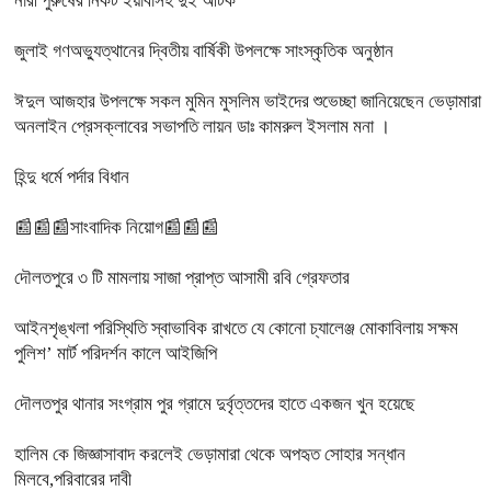
নারী পুরুষের নিকট ইয়াবাসহ দুই আটক
জুলাই গণঅভ্যুত্থানের দ্বিতীয় বার্ষিকী উপলক্ষে সাংস্কৃতিক অনুষ্ঠান
ঈদুল আজহার উপলক্ষে সকল মুমিন মুসলিম ভাইদের শুভেচ্ছা জানিয়েছেন ভেড়ামারা
অনলাইন প্রেসক্লাবের সভাপতি লায়ন ডাঃ কামরুল ইসলাম মনা ।
হিন্দু ধর্মে পর্দার বিধান
📰📰📰সাংবাদিক নিয়োগ📰📰📰
দৌলতপুরে ৩ টি মামলায় সাজা প্রাপ্ত আসামী রবি গ্রেফতার
আইনশৃঙ্খলা পরিস্থিতি স্বাভাবিক রাখতে যে কোনো চ্যালেঞ্জ মোকাবিলায় সক্ষম
পুলিশ’ মার্ট পরিদর্শন কালে আইজিপি
দৌলতপুর থানার সংগ্রাম পুর গ্রামে দুর্বৃত্তদের হাতে একজন খুন হয়েছে
হালিম কে জিজ্ঞাসাবাদ করলেই ভেড়ামারা থেকে অপহৃত সোহার সন্ধান
মিলবে,পরিবারের দাবী