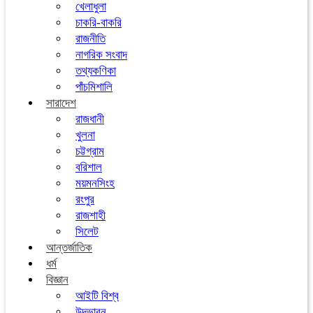
খেলাধুলা
চাকরি-বাকরি
রাজনীতি
নাগরিক সংবাদ
তথ্যকণিকা
পাঁচমিশালি
সারাদেশ
রাজধানী
খুলনা
চট্টগ্রাম
বরিশাল
ময়মনসিংহ
রংপুর
রাজশাহী
সিলেট
আন্তর্জাতিক
ধর্ম
বিজ্ঞান
আইটি বিশ্ব
উদ্ভাবন