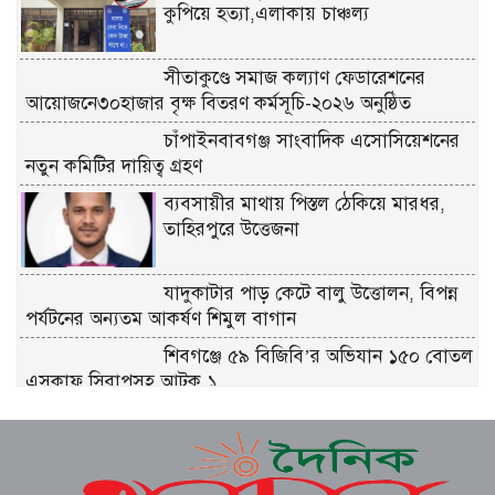
কুপিয়ে হত্যা,এলাকায় চাঞ্চল্য
সীতাকুণ্ডে সমাজ কল্যাণ ফেডারেশনের
আয়োজনে৩০হাজার বৃক্ষ বিতরণ কর্মসূচি-২০২৬ অনুষ্ঠিত
চাঁপাইনবাবগঞ্জ সাংবাদিক এসোসিয়েশনের
নতুন কমিটির দায়িত্ব গ্রহণ
ব্যবসায়ীর মাথায় পিস্তল ঠেকিয়ে মারধর,
তাহিরপুরে উত্তেজনা
যাদুকাটার পাড় কেটে বালু উত্তোলন, বিপন্ন
পর্যটনের অন্যতম আকর্ষণ শিমুল বাগান
শিবগঞ্জে ৫৯ বিজিবি’র অভিযান ১৫০ বোতল
এসকাফ সিরাপসহ আটক ১
তাহিরপুরে জমি বিরোধে নারীসহ ৬ জনকে
কুপিয়ে আহত ; চিকিৎসাধীন থাকার ১২ দিন
পর আহত মধু মিয়ার মৃত্যু