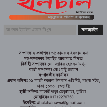
প্রতিটি ইউনিয়নে খেলার মাঠ বানানো হবে
,,,,,,,,,,,,,,,, যুব ও ক্রীড়া প্রতিমন্ত্রী আমিনুল
হক
নোয়াখালীতে তরুণীদের দিয়ে পর্নো ভিডিও
তৈরি: গ্রেপ্তার ৫, উদ্ধার ৪ তরুণী
গোমস্তাপুরে পুলিশের অভিযানে গাঁজাসহ দুই
মাদক কারবারি গ্রেপ্তার
সম্পাদক ও প্রকাশকঃ
ডা: কামরুল ইসলাম মনা
সহ-সম্পাদকঃ
ইয়াছির আরাফাত মিফতা
নির্বাহী সম্পাদকঃ
মো. জাকির হোসেন মিথুন
বার্তা সম্পাদকঃ
মোঃ মন্টু রহমান
সম্পাদকীয় কার্যালয়
প্রধান অফিসঃ
২৯ কাজী নজরুল ইসলাম এভিনিউ, বাংলা মটর,
ঢাকা ১০০০। (অস্থায়ী)
স্থায়ী অফিসঃ
কাচারীপাড়া ভেড়ামারা, কুষ্টিয়া।
মোবাইলঃ
01712276753
ইমেইলঃ
dhalchalnews@gmail.com