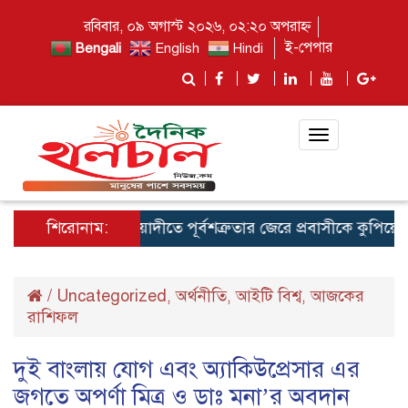
রবিবার, ০৯ অগাস্ট ২০২৬, ০২:২০ অপরাহ্ন
ই-পেপার
Bengali
English
Hindi
Toggle
navigation
শিরোনাম:
কটিয়াদীতে পূর্বশত্রুতার জেরে প্রবাসীকে কুপিয়ে হত্
/
Uncategorized
অর্থনীতি
আইটি বিশ্ব
আজকের
,
,
,
রাশিফল
দুই বাংলায় যোগ এবং অ্যাকিউপ্রেসার এর
জগতে অপর্ণা মিত্র ও ডাঃ মনা’র অবদান