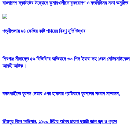
বাংলাদেশ স্কাউটের উদ্যোগে কুমারখালীতে বৃক্ষরোপণ ও মতবিনিময় সভা অনুষ্ঠিত
পত্নীতলায় ৯৪ কেজির কষ্টি পাথরের বিষ্ণু মূর্তি উদ্ধার
শিবগঞ্জ সীমান্তে ৫৯ বিজিবি’র অভিযানে ৩০ পিস ইয়াবা সহ ১জন মোটরসাইকেল
আরহী আটক।
বদলগাছীতে যুবদল নেতার ওপর হামলার প্রতিবাদে যুবদলের সংবাদ সম্মেলন,
ভীমপুর বিলে অভিযান, ১২০০ মিটার অবৈধ চায়না দুয়ারী জাল জব্দ ও ধ্বংস