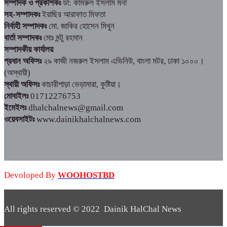
সম্পাদক ও প্রকাশকঃ
ডা: কামরুল ইসলাম মনা
সহ-সম্পাদকঃ
ইয়াছির আরাফাত মিফতা
নির্বাহী সম্পাদকঃ
মো. জাকির হোসেন মিথুন
বার্তা সম্পাদকঃ
মোঃ মন্টু রহমান
সম্পাদকীয় কার্যালয়
প্রধান অফিসঃ
২৯ কাজী নজরুল ইসলাম এভিনিউ, বাংলা মটর, ঢাকা ১০০০।
(অস্থায়ী)
স্থায়ী অফিসঃ
কাচারীপাড়া ভেড়ামারা, কুষ্টিয়া।
মোবাইলঃ
01712276753
ইমেইলঃ
dhalchalnews@gmail.com
ওয়েবসাইটঃ
www.dainikhalchalnews.com
Devoloped By
WOOHOSTBD
All rights reserved © 2022 Dainik HalChal News