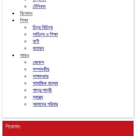
টেলিকম
বিনোদন
শিক্ষা
চিত্র বিচিত্র
সাহিত্য ও শিক্ষা
বাণী
বাতায়ন
আরও
জোকস
সম্পাদকীয়
সাক্ষাৎকার
সামাজিক মাধ্যম
পাত্র/পাত্রী
স্বাস্থ্য
আমাদের পরিবার
শিরোনাম: