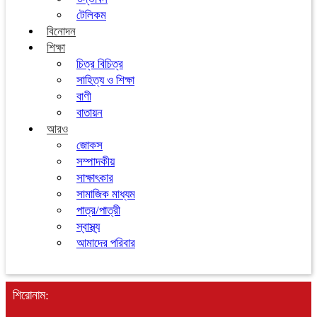
টেলিকম
বিনোদন
শিক্ষা
চিত্র বিচিত্র
সাহিত্য ও শিক্ষা
বাণী
বাতায়ন
আরও
জোকস
সম্পাদকীয়
সাক্ষাৎকার
সামাজিক মাধ্যম
পাত্র/পাত্রী
স্বাস্থ্য
আমাদের পরিবার
শিরোনাম: