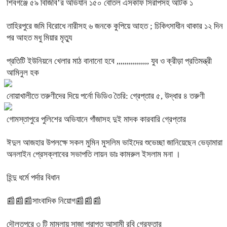
শিবগঞ্জে ৫৯ বিজিবি’র অভিযান ১৫০ বোতল এসকাফ সিরাপসহ আটক ১
তাহিরপুরে জমি বিরোধে নারীসহ ৬ জনকে কুপিয়ে আহত ; চিকিৎসাধীন থাকার ১২ দিন
পর আহত মধু মিয়ার মৃত্যু
প্রতিটি ইউনিয়নে খেলার মাঠ বানানো হবে ,,,,,,,,,,,,,,,, যুব ও ক্রীড়া প্রতিমন্ত্রী
আমিনুল হক
নোয়াখালীতে তরুণীদের দিয়ে পর্নো ভিডিও তৈরি: গ্রেপ্তার ৫, উদ্ধার ৪ তরুণী
গোমস্তাপুরে পুলিশের অভিযানে গাঁজাসহ দুই মাদক কারবারি গ্রেপ্তার
ঈদুল আজহার উপলক্ষে সকল মুমিন মুসলিম ভাইদের শুভেচ্ছা জানিয়েছেন ভেড়ামারা
অনলাইন প্রেসক্লাবের সভাপতি লায়ন ডাঃ কামরুল ইসলাম মনা ।
হিন্দু ধর্মে পর্দার বিধান
📰📰📰সাংবাদিক নিয়োগ📰📰📰
দৌলতপুরে ৩ টি মামলায় সাজা প্রাপ্ত আসামী রবি গ্রেফতার