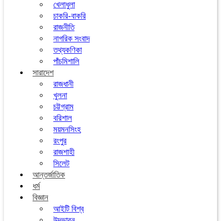
খেলাধুলা
চাকরি-বাকরি
রাজনীতি
নাগরিক সংবাদ
তথ্যকণিকা
পাঁচমিশালি
সারাদেশ
রাজধানী
খুলনা
চট্টগ্রাম
বরিশাল
ময়মনসিংহ
রংপুর
রাজশাহী
সিলেট
আন্তর্জাতিক
ধর্ম
বিজ্ঞান
আইটি বিশ্ব
উদ্ভাবন