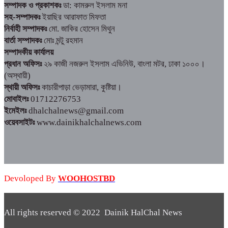
সম্পাদক ও প্রকাশকঃ
ডা: কামরুল ইসলাম মনা
সহ-সম্পাদকঃ
ইয়াছির আরাফাত মিফতা
নির্বাহী সম্পাদকঃ
মো. জাকির হোসেন মিথুন
বার্তা সম্পাদকঃ
মোঃ মন্টু রহমান
সম্পাদকীয় কার্যালয়
প্রধান অফিসঃ
২৯ কাজী নজরুল ইসলাম এভিনিউ, বাংলা মটর, ঢাকা ১০০০।
(অস্থায়ী)
স্থায়ী অফিসঃ
কাচারীপাড়া ভেড়ামারা, কুষ্টিয়া।
মোবাইলঃ
01712276753
ইমেইলঃ
dhalchalnews@gmail.com
ওয়েবসাইটঃ
www.dainikhalchalnews.com
Devoloped By
WOOHOSTBD
All rights reserved © 2022 Dainik HalChal News