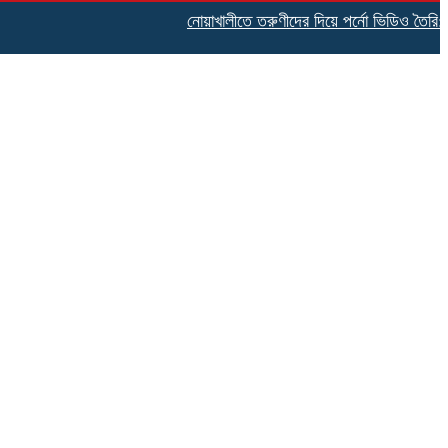
নোয়াখালীতে তরুণীদের দিয়ে পর্নো ভিডিও তৈরি: গ্রেপ্