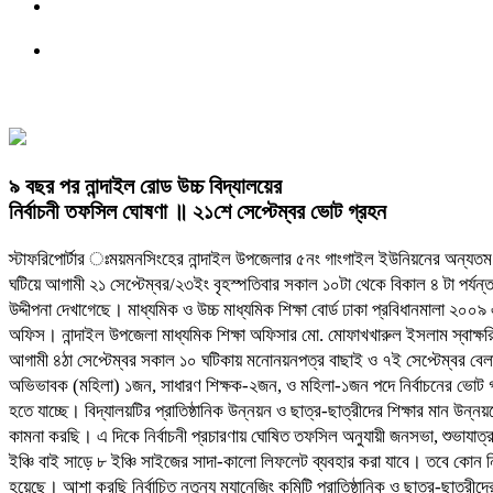
৯ বছর পর নান্দাইল রোড উচ্চ বিদ্যালয়ের
নির্বাচনী তফসিল ঘোষণা ॥ ২১শে সেপ্টেম্বর ভোট গ্রহন
স্টাফরিপোর্টার ঃময়মনসিংহের নান্দাইল উপজেলার ৫নং গাংগাইল ইউনিয়নের অন্যতম মাধ্
ঘটিয়ে আগামী ২১ সেপ্টেম্বর/২৩ইং বৃহস্পতিবার সকাল ১০টা থেকে বিকাল ৪ টা পর্যন্ত
উদ্দীপনা দেখাগেছে। মাধ্যমিক ও উচ্চ মাধ্যমিক শিক্ষা বোর্ড ঢাকা প্রবিধানমালা ২০০
অফিস। নান্দাইল উপজেলা মাধ্যমিক শিক্ষা অফিসার মো. মোফাখখারুল ইসলাম স্বাক্
আগামী ৪ঠা সেপ্টেম্বর সকাল ১০ ঘটিকায় মনোনয়নপত্র বাছাই ও ৭ই সেপ্টেম্বর বেলা 
অভিভাবক (মহিলা) ১জন, সাধারণ শিক্ষক-২জন, ও মহিলা-১জন পদে নির্বাচনের ভোট গ্রহ
হতে যাচ্ছে। বিদ্যালয়টির প্রাতিষ্ঠানিক উন্নয়ন ও ছাত্র-ছাত্রীদের শিক্ষার মান উন্
কামনা করছি। এ দিকে নির্বাচনী প্রচারণায় ঘোষিত তফসিল অনুযায়ী জনসভা, শুভাযাত্
ইঞ্চি বাই সাড়ে ৮ ইঞ্চি সাইজের সাদা-কালো লিফলেট ব্যবহার করা যাবে। তবে কোন ন
হয়েছে। আশা করছি নির্বাচিত নতুন্য ম্যানেজিং কমিটি প্রাতিষ্ঠানিক ও ছাত্র-ছাত্র