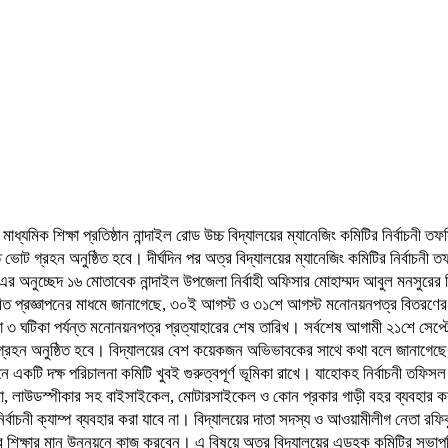
যমিক শিক্ষা প্রতিষ্ঠান নান্দাইল রোড উচ্চ বিদ্যালয়ের ম্যানেজিং কমিটির নির্বাচনী 
 ভোট গ্রহন অনুষ্ঠিত হবে। দীর্ঘদিন পর অত্র বিদ্যালয়ের ম্যানেজিং কমিটির নির্বাচ
৯ এর অনুচ্ছেদ ১৬ মোতাবেক নান্দাইল উপজেলা নির্বাহী অফিসার মোহাম্মদ আবুল মনসুরের 
ষরিত প্রজ্ঞাপনের মাধমে জানাগেছে, ৩০ই আগস্ট ও ৩১শে আগস্ট মনোনয়নপত্র বিতরণে
৩ ঘটিকা পর্যন্ত মনোনয়নপত্র প্রত্যাহারের শেষ তারিখ। সর্বশেষ আগামী ২১শে সেপ্ট
ন অনুষ্ঠিত হবে। বিদ্যালয়ের বেশ কয়েকজন অভিভাবকের সাথে কথা বলে জানাগেছে, প্রায়
নয়নে একটি দক্ষ পরিচালনা কমিটি খুবই গুরুত্বপূর্ণ ভূমিকা রাখে। যাহোকহ নির্বাচনী ত
রা, লাউডস্পীকার সহ বাইসাইকেল, মোটারসাইকেল ও কোন প্রকার গাড়ী বহর ব্যবহার করা 
ির্বাচনী ক্যাম্প ব্যবহার করা যাবে না। বিদ্যালয়ের দাতা সদস্য ও আওয়ামীলীগ নেতা
ীদের শিক্ষার মান উন্নয়নে কাজ করবেন। এ বিষয়ে অত্র বিদ্যালয়ের এডহক কমিটির সভাপতি 