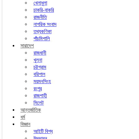
খেলাধুলা
চাকরি-বাকরি
রাজনীতি
নাগরিক সংবাদ
তথ্যকণিকা
পাঁচমিশালি
সারাদেশ
রাজধানী
খুলনা
চট্টগ্রাম
বরিশাল
ময়মনসিংহ
রংপুর
রাজশাহী
সিলেট
আন্তর্জাতিক
ধর্ম
বিজ্ঞান
আইটি বিশ্ব
উদ্ভাবন