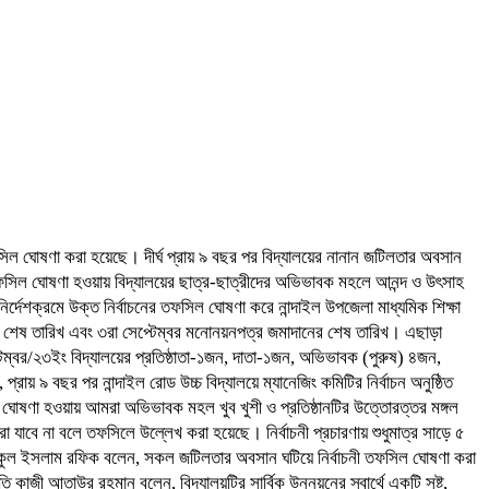
তফসিল ঘোষণা করা হয়েছে। দীর্ঘ প্রায় ৯ বছর পর বিদ্যালয়ের নানান জটিলতার অবসান
নী তফসিল ঘোষণা হওয়ায় বিদ্যালয়ের ছাত্র-ছাত্রীদের অভিভাবক মহলে আনন্দ ও উৎসাহ
নির্দেশক্রমে উক্ত নির্বাচনের তফসিল ঘোষণা করে নান্দাইল উপজেলা মাধ্যমিক শিক্ষা
র শেষ তারিখ এবং ৩রা সেপ্টেম্বর মনোনয়নপত্র জমাদানের শেষ তারিখ। এছাড়া
েম্বর/২৩ইং বিদ্যালয়ের প্রতিষ্ঠাতা-১জন, দাতা-১জন, অভিভাবক (পুরুষ) ৪জন,
 ৯ বছর পর নান্দাইল রোড উচ্চ বিদ্যালয়ে ম্যানেজিং কমিটির নির্বাচন অনুষ্ঠিত
ফিসল ঘোষণা হওয়ায় আমরা অভিভাবক মহল খুব খুশী ও প্রতিষ্ঠানটির উত্তোরত্তর মঙ্গল
যাবে না বলে তফসিলে উল্লেখ করা হয়েছে। নির্বাচনী প্রচারণায় শুধুমাত্র সাড়ে ৫
 রফিকুল ইসলাম রফিক বলেন, সকল জটিলতার অবসান ঘটিয়ে নির্বাচনী তফসিল ঘোষণা করা
কাজী আতাউর রহমান বলেন, বিদ্যালয়টির সার্বিক উন্নয়নের স্বার্থে একটি সুষ্ট,