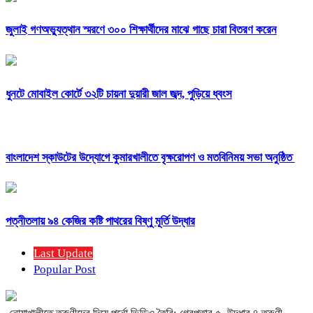
জুলাই গণঅভ্যুত্থান স্মরণে ৩০০ শিক্ষার্থীদের মাঝে গাছে চারা বিতরণ করেন
ধুনটে মোবাইল কোর্টে ৩২টি চায়না দুয়ারী জাল জব্দ, পুড়িয়ে ধ্বংস
বাংলাদেশ স্কাউটের উদ্যোগে কুমারখালীতে বৃক্ষরোপণ ও মতবিনিময় সভা অনুষ্ঠিত
পত্নীতলায় ৯৪ কেজির কষ্টি পাথরের বিষ্ণু মূর্তি উদ্ধার
Last Update
Popular Post