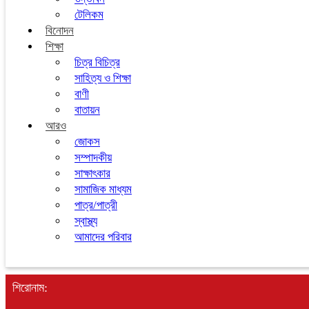
টেলিকম
বিনোদন
শিক্ষা
চিত্র বিচিত্র
সাহিত্য ও শিক্ষা
বাণী
বাতায়ন
আরও
জোকস
সম্পাদকীয়
সাক্ষাৎকার
সামাজিক মাধ্যম
পাত্র/পাত্রী
স্বাস্থ্য
আমাদের পরিবার
শিরোনাম: