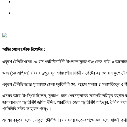
আমির হোসেন,স্টাফ রিপোর্টার::
একুশে টেলিভিশনের ২৫ তম প্রতিষ্ঠাবার্ষিকী উপলক্ষে সুনামগঞ্জে কেক-কাটা ও আলোচ
আজ (১৪ এপ্রিল) রবিবার দুপুরে সুনামগঞ্জ পৌর বিপনী মার্কেটের ২য় তলায় একুশে
একুশে টেলিভিশনের সুনামগঞ্জ জেলা প্রতিনিধি মো: আব্দুস সালাম’র সভাপতিত্বে ও 
এসময় আরো উপস্থিত ছিলেন, সুনামগ জেলা প্রেসক্লাবের সভাপতি লতিফুর রহমান রাজু
জালালাবাদ’র প্রতিনিধি জসিম উদ্দিন, আরটিভির জেলা প্রতিনিধি শহিদনুর, দৈনিক বাংল
প্রতিনিধি সজিব আহমেদ প্রমুখ।
এসময় বক্তরা বলেন, একুশে টেলিভিশন সব সময় সত্যের পক্ষে কথা বলে, সাহসী ক