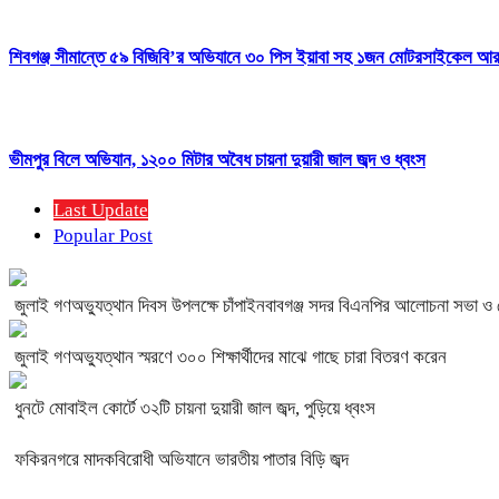
শিবগঞ্জ সীমান্তে ৫৯ বিজিবি’র অভিযানে ৩০ পিস ইয়াবা সহ ১জন মোটরসাইকেল 
ভীমপুর বিলে অভিযান, ১২০০ মিটার অবৈধ চায়না দুয়ারী জাল জব্দ ও ধ্বংস
Last Update
Popular Post
জুলাই গণঅভ্যুত্থান দিবস উপলক্ষে চাঁপাইনবাবগঞ্জ সদর বিএনপির আলোচনা সভা ও
জুলাই গণঅভ্যুত্থান স্মরণে ৩০০ শিক্ষার্থীদের মাঝে গাছে চারা বিতরণ করেন
ধুনটে মোবাইল কোর্টে ৩২টি চায়না দুয়ারী জাল জব্দ, পুড়িয়ে ধ্বংস
ফকিরনগরে মাদকবিরোধী অভিযানে ভারতীয় পাতার বিড়ি জব্দ