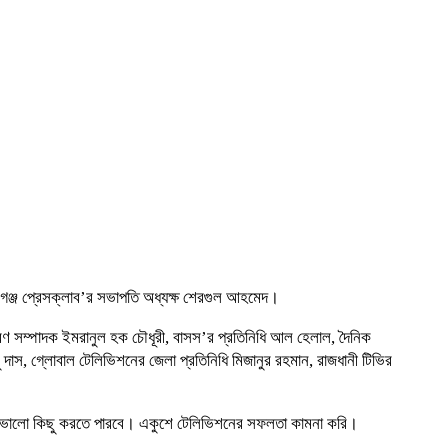
ামগঞ্জ প্রেসক্লাব’র সভাপতি অধ্যক্ষ শেরগুল আহমেদ।
ারণ সম্পাদক ইমরানুল হক চৌধূরী, বাসস’র প্রতিনিধি আল হেলাল, দৈনিক
ু দাস, গ্লোবাল টেলিভিশনের জেলা প্রতিনিধি মিজানুর রহমান, রাজধানী টিভির
ো ভালো কিছু করতে পারবে। একুশে টেলিভিশনের সফলতা কামনা করি।