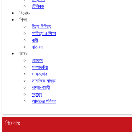
টেলিকম
বিনোদন
শিক্ষা
চিত্র বিচিত্র
সাহিত্য ও শিক্ষা
বাণী
বাতায়ন
আরও
জোকস
সম্পাদকীয়
সাক্ষাৎকার
সামাজিক মাধ্যম
পাত্র/পাত্রী
স্বাস্থ্য
আমাদের পরিবার
শিরোনাম: