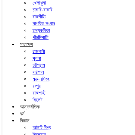
খেলাধুলা
চাকরি-বাকরি
রাজনীতি
নাগরিক সংবাদ
তথ্যকণিকা
পাঁচমিশালি
সারাদেশ
রাজধানী
খুলনা
চট্টগ্রাম
বরিশাল
ময়মনসিংহ
রংপুর
রাজশাহী
সিলেট
আন্তর্জাতিক
ধর্ম
বিজ্ঞান
আইটি বিশ্ব
উদ্ভাবন