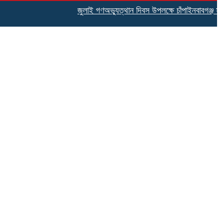
জুলাই গণঅভ্যুত্থান দিবস উপলক্ষে চাঁপাইনবাবগঞ্জ সদর 