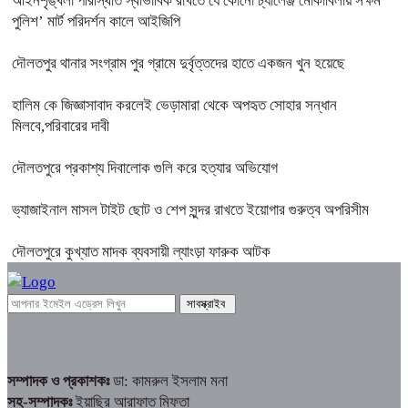
আইনশৃঙ্খলা পরিস্থিতি স্বাভাবিক রাখতে যে কোনো চ্যালেঞ্জ মোকাবিলায় সক্ষম
পুলিশ’ মার্ট পরিদর্শন কালে আইজিপি
দৌলতপুর থানার সংগ্রাম পুর গ্রামে দুর্বৃত্তদের হাতে একজন খুন হয়েছে
হালিম কে জিজ্ঞাসাবাদ করলেই ভেড়ামারা থেকে অপহৃত সোহার সন্ধান
মিলবে,পরিবারের দাবী
দৌলতপুরে প্রকাশ্য দিবালোক গুলি করে হত্যার অভিযোগ
ভ্যাজাইনাল মাসল টাইট ছোট ও শেপ সুন্দর রাখতে ইয়োগার গুরুত্ব অপরিসীম
দৌলতপুরে কুখ্যাত মাদক ব্যবসায়ী ল্যাংড়া ফারুক আটক
সম্পাদক ও প্রকাশকঃ
ডা: কামরুল ইসলাম মনা
সহ-সম্পাদকঃ
ইয়াছির আরাফাত মিফতা