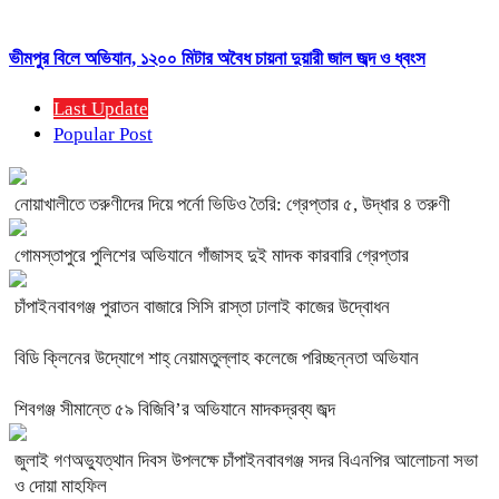
ভীমপুর বিলে অভিযান, ১২০০ মিটার অবৈধ চায়না দুয়ারী জাল জব্দ ও ধ্বংস
Last Update
Popular Post
নোয়াখালীতে তরুণীদের দিয়ে পর্নো ভিডিও তৈরি: গ্রেপ্তার ৫, উদ্ধার ৪ তরুণী
গোমস্তাপুরে পুলিশের অভিযানে গাঁজাসহ দুই মাদক কারবারি গ্রেপ্তার
চাঁপাইনবাবগঞ্জ পুরাতন বাজারে সিসি রাস্তা ঢালাই কাজের উদ্বোধন
বিডি ক্লিনের উদ্যোগে শাহ্ নেয়ামতুল্লাহ কলেজে পরিচ্ছন্নতা অভিযান
শিবগঞ্জ সীমান্তে ৫৯ বিজিবি’র অভিযানে মাদকদ্রব্য জব্দ
জুলাই গণঅভ্যুত্থান দিবস উপলক্ষে চাঁপাইনবাবগঞ্জ সদর বিএনপির আলোচনা সভা
ও দোয়া মাহফিল