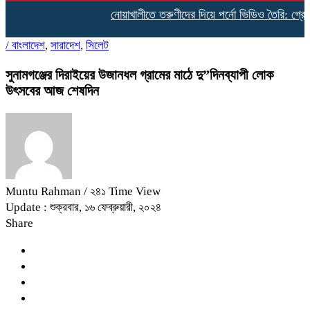
নোয়াখালীতে তরুণীদের দিয়ে পর্নো ভিডিও তৈরি: গ্রেপ্তা
/
বাংলাদেশ
,
সারাদেশ
,
সিলেট
সুনামগঞ্জের দিরাইয়ের উজানধল গ্রামের মাঠে দু”দিনব্যাপী লোক
উৎসবের আজ শেষদিন
Muntu Rahman
/ ২৪১ Time View
Update : শুক্রবার, ১৬ ফেব্রুয়ারী, ২০২৪
Share