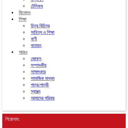
টেলিকম
বিনোদন
শিক্ষা
চিত্র বিচিত্র
সাহিত্য ও শিক্ষা
বাণী
বাতায়ন
আরও
জোকস
সম্পাদকীয়
সাক্ষাৎকার
সামাজিক মাধ্যম
পাত্র/পাত্রী
স্বাস্থ্য
আমাদের পরিবার
শিরোনাম: