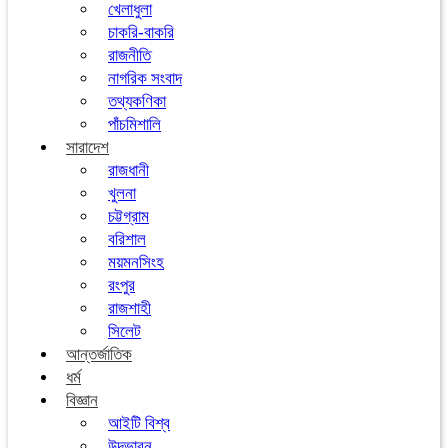
খেলাধুলা
চাকরি-বাকরি
রাজনীতি
নাগরিক সংবাদ
তথ্যকণিকা
পাঁচমিশালি
সারাদেশ
রাজধানী
খুলনা
চট্টগ্রাম
বরিশাল
ময়মনসিংহ
রংপুর
রাজশাহী
সিলেট
আন্তর্জাতিক
ধর্ম
বিজ্ঞান
আইটি বিশ্ব
উদ্ভাবন