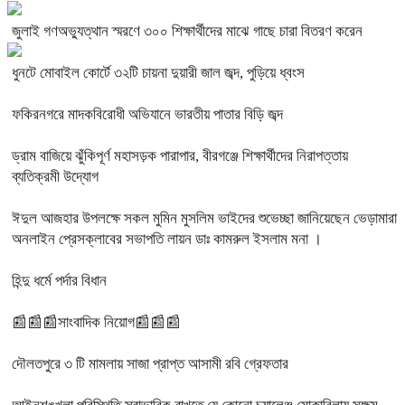
জুলাই গণঅভ্যুত্থান স্মরণে ৩০০ শিক্ষার্থীদের মাঝে গাছে চারা বিতরণ করেন
ধুনটে মোবাইল কোর্টে ৩২টি চায়না দুয়ারী জাল জব্দ, পুড়িয়ে ধ্বংস
ফকিরনগরে মাদকবিরোধী অভিযানে ভারতীয় পাতার বিড়ি জব্দ
ড্রাম বাজিয়ে ঝুঁকিপূর্ণ মহাসড়ক পারাপার, বীরগঞ্জে শিক্ষার্থীদের নিরাপত্তায়
ব্যতিক্রমী উদ্যোগ
ঈদুল আজহার উপলক্ষে সকল মুমিন মুসলিম ভাইদের শুভেচ্ছা জানিয়েছেন ভেড়ামারা
অনলাইন প্রেসক্লাবের সভাপতি লায়ন ডাঃ কামরুল ইসলাম মনা ।
হিন্দু ধর্মে পর্দার বিধান
📰📰📰সাংবাদিক নিয়োগ📰📰📰
দৌলতপুরে ৩ টি মামলায় সাজা প্রাপ্ত আসামী রবি গ্রেফতার