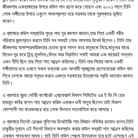
জীবদ্দশায় একহাজারের উপরে বাউল গান রচনা করে গেছেন এবং ২০০১ সালে তিনি
লোক সঙ্গীতের উপরে একুশে পদকপ্রাপ্ত হয়ে সরকার তাকে পুরস্কারে ভূষিত
করেন।
এ ব্যাপারে বাউল সম্রাটের পুত্র শাহ নূর জালাল জানান,তার পিতা একটি গরীব
পরিবারে জন্মগ্রহন করলে তিনি সব সময়ই লোভ লালসার উধের্ব ছিলেন। তিনি তার
জীবদ্দশায় অসাম্প্রদায়িকতার চেতনা বুকে লালন করে মানুষকে নিয়ে,মানুষের মাঝে
বিভেদ দূর করে হিন্দু.মুসলিম,বৌদ্ধ আর খ্রিস্টান সবাই আমরা এক মায়েরই সন্তান
এমন নীতি ছিল তার পিতা শাহ আব্দুল করিমের। তিনি তার পিতার আশা একটি
সঙ্গীতালয় হবে এখানে সকল ভক্তরা এবং আগামী প্রজন্মের ছেলেমেয়েরা বাউল গান
শিখে দেশকে আরো সমৃদ্ধ করবে এজন্য সরকারের উদ্যোগের প্রতি আহবান জানান
তিনি।
এ ব্যাপারে ব্যন্ড লেটরী কর্পোরেট এ্যাফেয়ার্স বিকাশ লিমিটেড এর ই ভি পি হেড
হুমায়ূন কবির বলেন শাহ আব্দুল করিম একজন গুনী মানুষ ছিলেন তাই বিকাশ
কোম্পানী গত কয়েকবছর ধরে লোক উৎসবে সহযোগিতা করে আসছে।
এ ব্যাপারে সিলেট রেঞ্জের পুলিশের ডিআইজি শাহ মিজান শফিউর রহমান বলেন,তিনি
চাকুরীর সুবাদে এই সিলেট বিভাগে অবস্থান করায় বাউল সম্রাট শাহ আব্দুল করিমের
একজন গানভক্ত মানুষ। তাই তিনি বাউল প্রেমে উদ্ভোদ্ধ হয়ে ছুটে এসেছেন এই