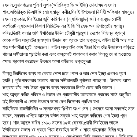
রহমান,সুনামগঞ্জের পুলিশ সুপার(অতিরিক্ত ডি আইজি) মোহাম্মদ এহসান
শাহ,অতিরিক্ত ডিআইজি মোঃ হুমায়ূন কবীর,দিরাই উপজেলা নির্বাহী অফিসার মাহমুদুর
রহমান খন্দকার, দিরাইয়ের ভূমি কমিশনার (এ্যাসিল্যান্ড) জনি রায়,ব্যন্ড লেটরী
কর্পোরেট এ্যাফেয়ার্স বিকাশ লিমিটেড এর ই ভি পি হেড অব ডিপামেন্টের হুমায়ূন
কবির,দিরাই থানার ওসি ইখতিয়ার উদ্দিন চৌধুরী প্রমুখ। দেশের বিভিন্ন প্রান্থ
থেকে বাউল সম্রাটের জন্মস্থান উজান ধল গ্রামে তার ভক্তবৃন্দ, বাউল শিল্পী আর শত
শত দর্শনার্থীরা ছুটে এসেছেন। বাউল সম্রাটের শেষ ইচ্ছা ছিল তাঁর উজানধল বাড়িতে
গানের সঙ্গীতালয় প্রতিষ্ঠা করা এবং রাস্তাঘাট পাকাকরণ করার কিন্তু তা না হওয়াতে
ক্ষোভ প্রকাশ করেছেন উৎসবে আসা বাউলের ভক্তবৃন্দরা।
কিন্তু চিরদিনের জন্য না ফেরার দেশে চলে গেলে ও তার শেষ ইচ্ছা এখনও পূরণ
হয়নি। পৃষ্ঠপোষকতার অভাবে গানের সঙ্গীতালয়টি পূর্নাঙ্গতা পাচ্ছে না। উৎসবে আসা
ভক্তরা তাঁর শেষ ইচ্ছা পূরণের জন্য সরকারের নিকট জোর দাবি জানান।
শাহ আব্দুল করিম পরিষদ ও উজান ধল গ্রামবাসীর আয়োজনে গ্রামের মাঠে অনুষ্ঠিত
দুই দিনব্যাপী এ লোক উৎসবে আসা দেশ বিদেশের প্রথিত যশা
সাহিত্যিক,রাজনীতিবিদ ও স্বনামধন্য শিল্পীরা অংশ নেন। উৎসবে আসা সকলেই মনে
করেন, সরকার এগিয়ে আসলে বাউল সম্রাট শাহ আব্দুল করিমের শেষ ইচ্ছা পূরণ
হবে। শাহ আব্দুল করিম ১৯১৬ সালের ১৫ই ফ্রেব্রæয়ারী দিরাইয়ের তাড়ল
ইউনিয়নের উজান ধর গ্রামে পিতা ইব্রাহিম আলী ও মাতা নাইরজান বিবির ঘরে
জন্মগ্রহন করেন এবং ২০০৯ সালের ১২ সেপ্টেম্বর তিনি মৃতুবরণ করেন। তিনি তার