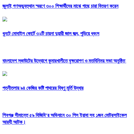
জুলাই গণঅভ্যুত্থান স্মরণে ৩০০ শিক্ষার্থীদের মাঝে গাছে চারা বিতরণ করেন
ধুনটে মোবাইল কোর্টে ৩২টি চায়না দুয়ারী জাল জব্দ, পুড়িয়ে ধ্বংস
বাংলাদেশ স্কাউটের উদ্যোগে কুমারখালীতে বৃক্ষরোপণ ও মতবিনিময় সভা অনুষ্ঠিত
পত্নীতলায় ৯৪ কেজির কষ্টি পাথরের বিষ্ণু মূর্তি উদ্ধার
শিবগঞ্জ সীমান্তে ৫৯ বিজিবি’র অভিযানে ৩০ পিস ইয়াবা সহ ১জন মোটরসাইকেল
আরহী আটক।