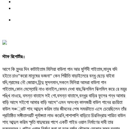
স্টাফ রিপোর্টার::
আগে কি সুন্দর দিন কাটাইতাম মিলিয়া বাউলা গান আর মুর্শিদী গাইতাম,মানুষ যদি
হইতে চাও”করো মানুষের ভজনা” কেন পিরীতি বাড়াইলেরে বন্ধু ছেড়ে যাইবা
যদি,গ্রামের নৌ জোয়ান,হিন্দু মুসলমান,সকলে মিলিয়া আমরা বাউলা গান
গাইতাম,কোন মেস্তোরি নাও বানাইল,কেমন দেখা যায়,ঝিলমিল ঝিলমিল করে রে ময়ূর
পঙ্খি নাওয়ে, বসন্ত বাতাসে সই গো,বসন্ত বাতাসে,বন্ধুর বাড়ির ফুলের গন্ধ আমার
বাড়ি আসে সইগো আমার বাড়ি আসে”এমন অসংখ্য কালজয়ী বাউল গানের রচয়িতা
বাউল স¤্রাট শাহ আব্দুল করিম তার জীবনের শেষ সময়টাতে এসে চেয়েছিলেন তাঁর
প্রতিষ্ঠিত সঙ্গীতালয়টি পূর্নাঙ্গতা লাভ করেনি,পাশাপাশি বাড়িতে চিরনিদ্রায় শায়িত বাউল
শাহ আব্দুল করিম স্মৃতি যাদুঘরের পাশে একটি গাইড ওয়াল নির্মাণের দাবী তার
ভক্তবৃন্দের। গাইড ওয়াল নির্মাণ করা না হলে বর্ষার মৌসুমে যেকোন সময় বন্যার