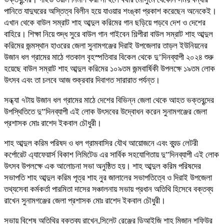
পানিতে যাদুঘরের অস্তিত্ব বিলীন হয়ে যাওয়ার শংঙ্কা প্রকাশ করেছেন অনেকেই।
এখান থেকে বাউল সম্রাট শাহ আব্দুল করিমের গান ছড়িয়ে পড়বে দেশ ও দেশের
বাহিরে। শিক্ষা নিয়ে শুদ্ধ সুরে বাউল গান গাইবেন শিল্পীরা বাউল সম্রাট শাহ আব্দুল
করিমের জন্মস্থান হাওরের জেলা সুনামগঞ্জের দিরাই উপজেলার তাড়ল ইউনিয়নের
উজান ধল গ্রামের মাঠে গতকাল বৃহস্পতিবার বিকেল থেকে দু’দিনব্যাপী ২০২৪ শুরু
হয়েছে বাউল সম্রাট শাহ আব্দুল করিমের ১০৯তম জন্মবার্ষিকী উপলক্ষে ১৯তম লোক
উৎসব এবং তা চলবে আজ শুক্রবার দিবাগত সারারাত পর্যন্ত।
সন্ধ্যা ৭টায় উজান ধল গ্রামের মাঠে দেশের বিভিন্ন জেলা থেকে আহত ভক্তবৃন্দের
উপস্থিতিতে দু”দিনব্যাপী এই লোক উৎসবের উদ্বোধন করেন সুনামগঞ্জের জেলা
প্রশাসক মোঃ রাশেদ ইকবাল চৌধুরী।
শাহ আব্দুল করিম পরিষদ ও ধল গ্রামবাসির যৌথ আয়োজনে এবং ব্যন্ড লেটরী
কর্পোরেট এ্যাফেয়ার্স বিকাশ লিমিটেড এর সার্বিক সহযোগিতায় দু”দিনব্যাপী এই লোক
উৎসব উপলক্ষে এক আলোচনা সভা অনুষ্ঠিত হয়। শাহ আব্দুল করিম পরিষদের
সভাপতি শাহ আব্দুল করিম পূত্র শাহ নুর জালালের সভাপতিত্বে ও দিরাই উপজেলা
তথ্যসেবা কর্মকর্তা পারমিতা দাসের সঞ্চালনায় সভায় প্রধান অতিথি হিসেবে বক্তব্য
রাখেন সুনামগঞ্জের জেলা প্রশাসক মোঃ রাশেদ ইকবাল চৌধুরী।
সভায় বিশেষ অতিথির বক্তব্য রাখেন,সিলেট রেঞ্জের ডিআইজি শাহ মিজান শফিউর