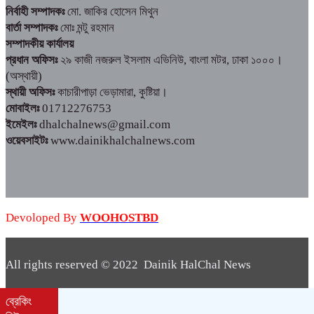
নির্বাহী সম্পাদকঃ
মো. জাকির হোসেন মিথুন
বার্তা সম্পাদকঃ
মোঃ মন্টু রহমান
সম্পাদকীয় কার্যালয়
প্রধান অফিসঃ
২৯ কাজী নজরুল ইসলাম এভিনিউ, বাংলা মটর, ঢাকা ১০০০।
(অস্থায়ী)
স্থায়ী অফিসঃ
কাচারীপাড়া ভেড়ামারা, কুষ্টিয়া।
মোবাইলঃ
01712276753
ইমেইলঃ
dhalchalnews@gmail.com
ওয়েবসাইটঃ
www.dainikhalchalnews.com
Devoloped By
WOOHOSTBD
All rights reserved © 2022 Dainik HalChal News
WooHostBD
Design By
ব্রেকিং