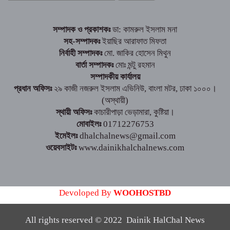
সম্পাদক ও প্রকাশকঃ
ডা: কামরুল ইসলাম মনা
সহ-সম্পাদকঃ
ইয়াছির আরাফাত মিফতা
নির্বাহী সম্পাদকঃ
মো. জাকির হোসেন মিথুন
বার্তা সম্পাদকঃ
মোঃ মন্টু রহমান
সম্পাদকীয় কার্যালয়
প্রধান অফিসঃ
২৯ কাজী নজরুল ইসলাম এভিনিউ, বাংলা মটর, ঢাকা ১০০০।
(অস্থায়ী)
স্থায়ী অফিসঃ
কাচারীপাড়া ভেড়ামারা, কুষ্টিয়া।
মোবাইলঃ
01712276753
ইমেইলঃ
dhalchalnews@gmail.com
ওয়েবসাইটঃ
www.dainikhalchalnews.com
Devoloped By
WOOHOSTBD
All rights reserved © 2022 Dainik HalChal News