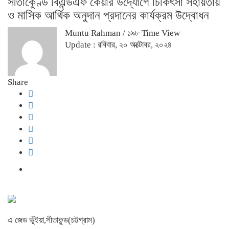
সীতাকুেণ্ড বিএন্ডএফ কেয়ার উদ্যোগে চিকিৎসা সহায়তায়
ও মাসিক আর্থিক অনুদান প্রদানের কার্যক্রম উদ্বোধন
Muntu Rahman
/ ১৯৮ Time View
Update : রবিবার, ২০ অক্টোবর, ২০২৪
Share
এ জেড ভূঁইয়া,সীতাকুন্ড(চট্টগ্রাম)