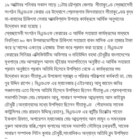
১৯ অক্টোবর শনিবার সকাল সাড়ে ১১টায় চট্টগ্রাম জেলার সীতাকুণ্ডে স্বেচ্ছাসেবী
সংগঠন বিএন্ডএফ কেয়ার এর উদ্যোগে প্রেসক্লাব মিলনায়তনে সীতাকুণ্ডের বৃদ্ধ
মা-বাবাদের চিকিৎসা সেবায় আত্মবিশ্বাস উপহার কার্যক্রমে আর্থিক অনুদানের
উদ্বোধন করা হয়েছে।
স্বেচ্ছাসেবী সংগঠন বিএন্ডএফ কেয়ারের এ আর্থিক সহায়তা কার্যক্রমের মাধ্যমে
নিবন্ধিত ৬০ জন উপকারভোগীকে চিকিৎসা সহায়তা বাবদ মাসিক এক হাজার টাকা
করে দু‘মাসের একত্রে ২হাজার টাকা করে প্রদান করা হয়েছে। বিএন্ডএফ
কেয়ারের সিনিয়র এক্সিকিউটিভ অফিসার ও মহিউদ্দিন বহদ্দা চৌধুরীর বাংলাদেশের
মূখপাত্র মোঃ আশরাফুল আলম ভূঁইয়ার সভাপতিত্বে অনুষ্ঠিত এ আর্থিক সহায়তা
প্রদান অনুষ্ঠানে প্রধান অতিথি হিসেবে উপস্থিত থেকে এ কার্যক্রমের শুভ
উদ্বোধন করেন সীতাকুণ্ড উপজেলা স্বাস্থ্য ও পরিবার পরিকল্পনা কর্মকর্তা ডা. মোঃ
নুর উদ্দিন রাশেদ। বিএন্ডএফ এর ম্যানেজার (এইচআর) আবু জাহেদ জনির
সঞ্চালনায় এতে বিশেষ অতিথি হিসেবে উপস্থিত ছিলেন সীতাকুণ্ড প্রেসক্লাবের
সভাপতি সৈয়দ মোঃ ফোরকান আবু, সাধারণ সম্পাদক আব্দুল্লাহ আল কাইয়ুম
চৌধুরী।অন্যান্যদের মধ্যে উপস্থিত ছিলেন সীতাকুণ্ড পৌরসভার সাবেক
কাউন্সিলর মোঃ রায়হান উদ্দিন(রেহান), বিএন্ডএফ এর কান্ট্রি ডিরেক্টর শাহেদ
ইকবাল রিফাত, অপারেশন ম্যানেজার মোঃ আব্দুল্লাহ আল মামুন ও সমন্বয়ক
নুরুল আকতার বাপ্পি,প্রেস ক্লাবের সাবেক সভাপতি সৌমিত্র চক্রবর্তী, সাবেক
সাধারণ সম্পাদক লিটন কুমার চৌধুরী,সাংবাদিকও অন্যান্য অতিথি বৃন্দ উপস্থিত