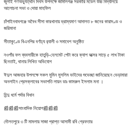
জুলাই গণঅভ্যুত্থান দিবস উপলক্ষে জামালগঞ্জ সরকারি মডেল উচ্চ বিদ্যালয়ে
আলোচনা সভা ও দোয়া মাহফিল
চাঁপাইনবাবগঞ্জে অবৈধ সীসা কারখানায় ভ্রাম্যমাণ আদালত ৮ জনের কারাদণ্ড ও
জরিমানা
সীতাকুণ্ডে বিএনপির বর্ণাঢ্য র‍্যালী ও সমাবেশ অনুষ্ঠিত
নওগাঁয় ফল ব্যবসায়ীকে হাতুড়ি-হেলমেট পেটা করে ক্যাশ বক্সের সাড়ে ৫ লাখ টাকা
ছিনতাই, থানায় লিখিত অভিযোগ
ঈদুল আজহার উপলক্ষে সকল মুমিন মুসলিম ভাইদের শুভেচ্ছা জানিয়েছেন ভেড়ামারা
অনলাইন প্রেসক্লাবের সভাপতি লায়ন ডাঃ কামরুল ইসলাম মনা ।
হিন্দু ধর্মে পর্দার বিধান
📰📰📰সাংবাদিক নিয়োগ📰📰📰
দৌলতপুরে ৩ টি মামলায় সাজা প্রাপ্ত আসামী রবি গ্রেফতার