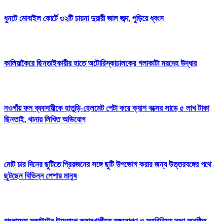
ধুনটে মোবাইল কোর্টে ৩২টি চায়না দুয়ারী জাল জব্দ, পুড়িয়ে ধ্বংস
কালিয়াকৈরে ছিনতাইকারীর হাতে অটোরিস্কাচালকের গলাকাটা মরদেহ উদ্ধার
নওগাঁয় ফল ব্যবসায়ীকে হাতুড়ি-হেলমেট পেটা করে ক্যাশ বক্সের সাড়ে ৫ লাখ টাকা
ছিনতাই, থানায় লিখিত অভিযোগ
মোট চার দিনের ছুটিতে প্রিয়জনের সঙ্গে ছুটি উপভোগ করার জন্য উত্তরবঙ্গের পথে
ছুটছেন বিভিন্ন পেশার মানুষ