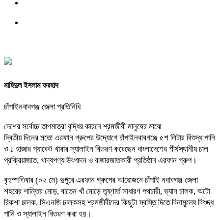
মাহিদুল ইসলাম ফরহাদ
চাঁপাইনবাবগঞ্জ জেলা প্রতিনিধি
দেশের সর্বোচ্চ তাপমাত্রা বৃদ্ধির কারনে শ্রমজীবী মানুষের মাঝে
দ্বিতীয় দিনের মতো এরফান গ্রুপের উদ্যোগে চাঁপাইনবাবগঞ্জে ৫শ লিটার বিশুদ্ধ পানি
ও ১ হাজার প্যাকেট খাবার স্যালাইন বিতরণ করেছেন বাংলাদেশের শীর্ষস্থানীয় চাল
প্রক্রিয়াজাত, খাদ্যপণ্য উৎপাদন ও বাজারজাতকারী প্রতিষ্ঠান এরফান গ্রুপ।
বৃহস্পতিবার (০২ মে) দুপুরে এরফান গ্রুপের আয়োজনে চাঁপাই নবাবগঞ্জ জেলা
শহরের শান্তির মোড়, বাতেন খাঁ মোড়ে তৃষ্ণার্ত সাধারণ পথচারী, ভ্যান চালক, অটো
রিকশা চালক, সিএনজি চালকসহ শ্রমজীবীদের কিছুটা স্বস্তি দিতে বিনামূল্যে বিশুদ্ধ
পানি ও স্যালাইন বিতরণ করা হয়।