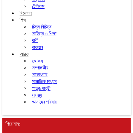
টেলিকম
বিনোদন
শিক্ষা
চিত্র বিচিত্র
সাহিত্য ও শিক্ষা
বাণী
বাতায়ন
আরও
জোকস
সম্পাদকীয়
সাক্ষাৎকার
সামাজিক মাধ্যম
পাত্র/পাত্রী
স্বাস্থ্য
আমাদের পরিবার
শিরোনাম: