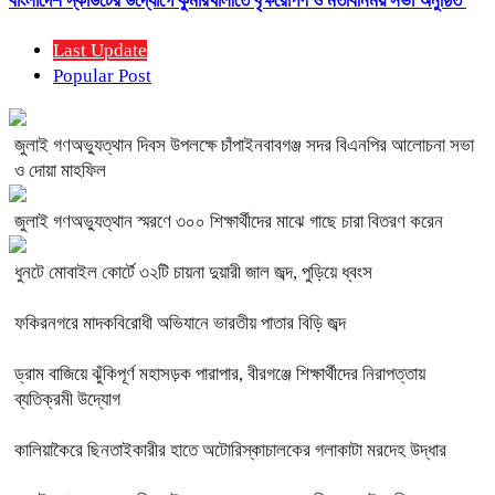
বাংলাদেশ স্কাউটের উদ্যোগে কুমারখালীতে বৃক্ষরোপণ ও মতবিনিময় সভা অনুষ্ঠিত
Last Update
Popular Post
জুলাই গণঅভ্যুত্থান দিবস উপলক্ষে চাঁপাইনবাবগঞ্জ সদর বিএনপির আলোচনা সভা
ও দোয়া মাহফিল
জুলাই গণঅভ্যুত্থান স্মরণে ৩০০ শিক্ষার্থীদের মাঝে গাছে চারা বিতরণ করেন
ধুনটে মোবাইল কোর্টে ৩২টি চায়না দুয়ারী জাল জব্দ, পুড়িয়ে ধ্বংস
ফকিরনগরে মাদকবিরোধী অভিযানে ভারতীয় পাতার বিড়ি জব্দ
ড্রাম বাজিয়ে ঝুঁকিপূর্ণ মহাসড়ক পারাপার, বীরগঞ্জে শিক্ষার্থীদের নিরাপত্তায়
ব্যতিক্রমী উদ্যোগ
কালিয়াকৈরে ছিনতাইকারীর হাতে অটোরিস্কাচালকের গলাকাটা মরদেহ উদ্ধার