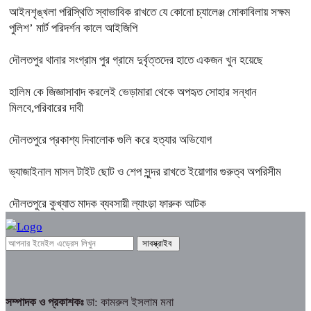
আইনশৃঙ্খলা পরিস্থিতি স্বাভাবিক রাখতে যে কোনো চ্যালেঞ্জ মোকাবিলায় সক্ষম
পুলিশ’ মার্ট পরিদর্শন কালে আইজিপি
দৌলতপুর থানার সংগ্রাম পুর গ্রামে দুর্বৃত্তদের হাতে একজন খুন হয়েছে
হালিম কে জিজ্ঞাসাবাদ করলেই ভেড়ামারা থেকে অপহৃত সোহার সন্ধান
মিলবে,পরিবারের দাবী
দৌলতপুরে প্রকাশ্য দিবালোক গুলি করে হত্যার অভিযোগ
ভ্যাজাইনাল মাসল টাইট ছোট ও শেপ সুন্দর রাখতে ইয়োগার গুরুত্ব অপরিসীম
দৌলতপুরে কুখ্যাত মাদক ব্যবসায়ী ল্যাংড়া ফারুক আটক
সম্পাদক ও প্রকাশকঃ
ডা: কামরুল ইসলাম মনা