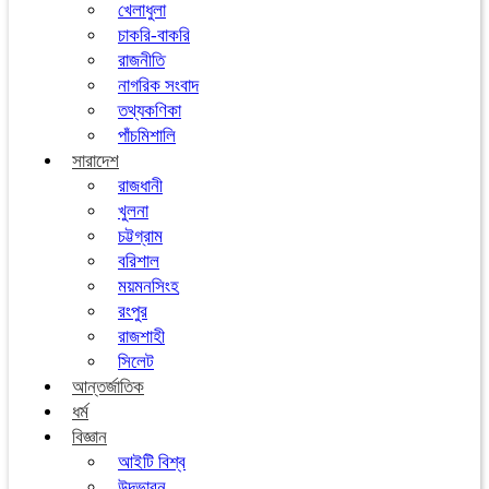
খেলাধুলা
চাকরি-বাকরি
রাজনীতি
নাগরিক সংবাদ
তথ্যকণিকা
পাঁচমিশালি
সারাদেশ
রাজধানী
খুলনা
চট্টগ্রাম
বরিশাল
ময়মনসিংহ
রংপুর
রাজশাহী
সিলেট
আন্তর্জাতিক
ধর্ম
বিজ্ঞান
আইটি বিশ্ব
উদ্ভাবন