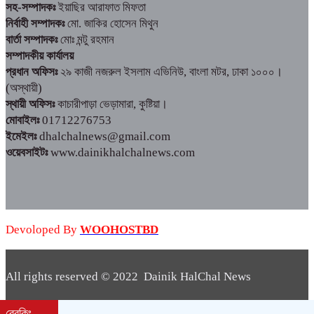
সহ-সম্পাদকঃ
ইয়াছির আরাফাত মিফতা
নির্বাহী সম্পাদকঃ
মো. জাকির হোসেন মিথুন
বার্তা সম্পাদকঃ
মোঃ মন্টু রহমান
সম্পাদকীয় কার্যালয়
প্রধান অফিসঃ
২৯ কাজী নজরুল ইসলাম এভিনিউ, বাংলা মটর, ঢাকা ১০০০।
(অস্থায়ী)
স্থায়ী অফিসঃ
কাচারীপাড়া ভেড়ামারা, কুষ্টিয়া।
মোবাইলঃ
01712276753
ইমেইলঃ
dhalchalnews@gmail.com
ওয়েবসাইটঃ
www.dainikhalchalnews.com
Devoloped By
WOOHOSTBD
All rights reserved © 2022 Dainik HalChal News
WooHostBD
Design By
ব্রেকিং