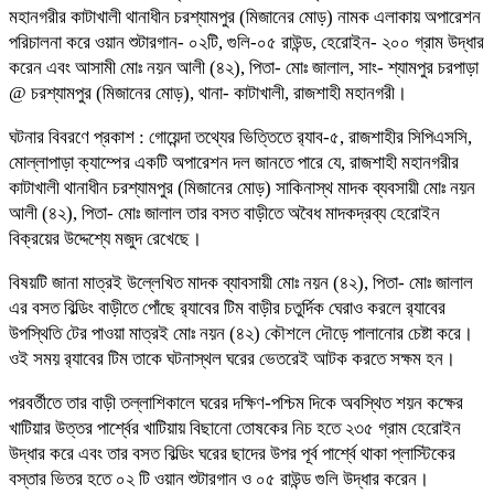
মহানগরীর কাটাখালী থানাধীন চরশ্যামপুর (মিজানের মোড়) নামক এলাকায় অপারেশন
পরিচালনা করে ওয়ান শুটারগান- ০২টি, গুলি-০৫ রাউন্ড, হেরোইন- ২০০ গ্রাম উদ্ধার
করেন এবং আসামী মোঃ নয়ন আলী (৪২), পিতা- মোঃ জালাল, সাং- শ্যামপুর চরপাড়া
@ চরশ্যামপুর (মিজানের মোড়), থানা- কাটাখালী, রাজশাহী মহানগরী।
ঘটনার বিবরণে প্রকাশ : গোয়েন্দা তথ্যের ভিত্তিতে র‍্যাব-৫, রাজশাহীর সিপিএসসি,
মোল্লাপাড়া ক্যাম্পের একটি অপারেশন দল জানতে পারে যে, রাজশাহী মহানগরীর
কাটাখালী থানাধীন চরশ্যামপুর (মিজানের মোড়) সাকিনাস্থ মাদক ব্যবসায়ী মোঃ নয়ন
আলী (৪২), পিতা- মোঃ জালাল তার বসত বাড়ীতে অবৈধ মাদকদ্রব্য হেরোইন
বিক্রয়ের উদ্দেশ্যে মজুদ রেখেছে।
বিষয়টি জানা মাত্রই উল্লেখিত মাদক ব্যাবসায়ী মোঃ নয়ন (৪২), পিতা- মোঃ জালাল
এর বসত বিল্ডিং বাড়ীতে পোঁছে র‍্যাবের টিম বাড়ীর চতুর্দিক ঘেরাও করলে র‍্যাবের
উপস্থিতি টের পাওয়া মাত্রই মোঃ নয়ন (৪২) কৌশলে দৌড়ে পালানোর চেষ্টা করে।
ওই সময় র‍্যাবের টিম তাকে ঘটনাস্থল ঘরের ভেতরেই আটক করতে সক্ষম হন।
পরবর্তীতে তার বাড়ী তল্লাশিকালে ঘরের দক্ষিণ-পশ্চিম দিকে অবস্থিত শয়ন কক্ষের
খাটিয়ার উত্তর পার্শ্বের খাটিয়ায় বিছানো তোষকের নিচ হতে ২৩৫ গ্রাম হেরোইন
উদ্ধার করে এবং তার বসত বিল্ডিং ঘরের ছাদের উপর পূর্ব পার্শ্বে থাকা প্লাস্টিকের
বস্তার ভিতর হতে ০২ টি ওয়ান শুটারগান ও ০৫ রাউন্ড গুলি উদ্ধার করেন।