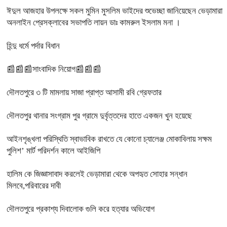
ঈদুল আজহার উপলক্ষে সকল মুমিন মুসলিম ভাইদের শুভেচ্ছা জানিয়েছেন ভেড়ামারা
অনলাইন প্রেসক্লাবের সভাপতি লায়ন ডাঃ কামরুল ইসলাম মনা ।
হিন্দু ধর্মে পর্দার বিধান
📰📰📰সাংবাদিক নিয়োগ📰📰📰
দৌলতপুরে ৩ টি মামলায় সাজা প্রাপ্ত আসামী রবি গ্রেফতার
দৌলতপুর থানার সংগ্রাম পুর গ্রামে দুর্বৃত্তদের হাতে একজন খুন হয়েছে
আইনশৃঙ্খলা পরিস্থিতি স্বাভাবিক রাখতে যে কোনো চ্যালেঞ্জ মোকাবিলায় সক্ষম
পুলিশ’ মার্ট পরিদর্শন কালে আইজিপি
হালিম কে জিজ্ঞাসাবাদ করলেই ভেড়ামারা থেকে অপহৃত সোহার সন্ধান
মিলবে,পরিবারের দাবী
দৌলতপুরে প্রকাশ্য দিবালোক গুলি করে হত্যার অভিযোগ