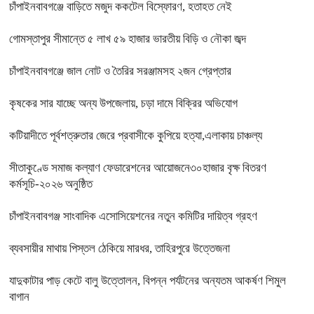
চাঁপাইনবাবগঞ্জে বাড়িতে মজুদ ককটেল বিস্ফোরণ, হতাহত নেই
গোমস্তাপুর সীমান্তে ৫ লাখ ৫৯ হাজার ভারতীয় বিড়ি ও নৌকা জব্দ
চাঁপাইনবাবগঞ্জে জাল নোট ও তৈরির সরঞ্জামসহ ২জন গ্রেপ্তার
কৃষকের সার যাচ্ছে অন্য উপজেলায়, চড়া দামে বিক্রির অভিযোগ
কটিয়াদীতে পূর্বশত্রুতার জেরে প্রবাসীকে কুপিয়ে হত্যা,এলাকায় চাঞ্চল্য
সীতাকুণ্ডে সমাজ কল্যাণ ফেডারেশনের আয়োজনে৩০হাজার বৃক্ষ বিতরণ
কর্মসূচি-২০২৬ অনুষ্ঠিত
চাঁপাইনবাবগঞ্জ সাংবাদিক এসোসিয়েশনের নতুন কমিটির দায়িত্ব গ্রহণ
ব্যবসায়ীর মাথায় পিস্তল ঠেকিয়ে মারধর, তাহিরপুরে উত্তেজনা
যাদুকাটার পাড় কেটে বালু উত্তোলন, বিপন্ন পর্যটনের অন্যতম আকর্ষণ শিমুল
বাগান