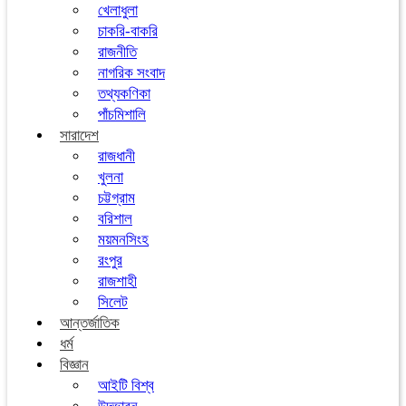
খেলাধুলা
চাকরি-বাকরি
রাজনীতি
নাগরিক সংবাদ
তথ্যকণিকা
পাঁচমিশালি
সারাদেশ
রাজধানী
খুলনা
চট্টগ্রাম
বরিশাল
ময়মনসিংহ
রংপুর
রাজশাহী
সিলেট
আন্তর্জাতিক
ধর্ম
বিজ্ঞান
আইটি বিশ্ব