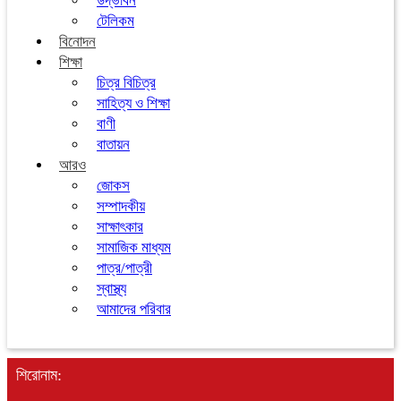
উদ্ভাবন
টেলিকম
বিনোদন
শিক্ষা
চিত্র বিচিত্র
সাহিত্য ও শিক্ষা
বাণী
বাতায়ন
আরও
জোকস
সম্পাদকীয়
সাক্ষাৎকার
সামাজিক মাধ্যম
পাত্র/পাত্রী
স্বাস্থ্য
আমাদের পরিবার
শিরোনাম: