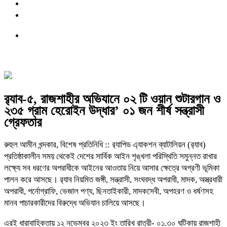
র‍্যাব-৫, রাজশাহীর অভিযানে ০২ টি ওয়ান শুটারগান ও
২৩৫ গ্রাম হেরোইন উদ্ধার’ ০১ জন শীর্ষ সন্ত্রাসী
গ্রেফতার
রুহুল আমীন খন্দকার, বিশেষ প্রতিনিধি :: র‍্যাপিড এ্যাকশন ব্যাটালিয়ন (র‍্যাব)
প্রতিষ্ঠাকালীন সময় থেকেই দেশের সার্বিক আইন শৃঙ্খলা পরিস্থিতি সমুন্নত রাখার
লক্ষ্যে সব ধরণের অপরাধীকে আইনের আওতায় নিয়ে আসার ক্ষেত্রে অগ্রণী ভূমিকা
পালন করে আসছে। র‍্যাব নিয়মিত জঙ্গী, সন্ত্রাসী, সংঘবদ্ধ অপরাধী, মাদক, অস্ত্রধারী
অপরাধী, পর্নোগ্রাফি, ভেজাল পণ্য, ছিনতাইকারী, মাদকসেবী, অপহরণ ও ধর্ষণসহ
মানব পাচারকারীদের বিরুদ্ধে অভিযান চালিয়ে আসছে।
এরই ধারাবাহিকতায় ১২ নভেম্বর ২০২৩ ইং তারিখ রাত্রী- ০১.৩০ ঘটিকায় রাজশাহী