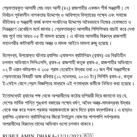
গ্রেফতারকৃত আসামী মোঃ নয়ন আলী (৪২) রাজশাহীর একজন শীর্ষ সন্ত্রাসী। সে
নির্বাচন পূর্বকালীন নাশকতার উদ্দেশ্যে ও আধিপত্য বিস্তারের লক্ষ্যে এবং সমাজে
ভীতিকর ও সন্ত্রাসী কার্জ কলাপ সংঘটনের উদ্দেশ্যে অবৈধভাবে নিজের হেফাজতে ও
নিয়ন্ত্রণে রেখেছিল মর্মে জানায়। গ্রেফতারকৃত আসামীর পিসিপিআর যাচাই করে দেখা
যায় পূর্বে তার আরও ০৫ টি মামলা রয়েছে। এ ঘটনায় আসামীর বিরুদ্ধে রাজশাহী
মহানগরীর কাটাখালী থানায় অস্ত্র ও মাদক আইনে মামলা রুজু হয়েছে।
উল্লেখ্য, উপরোক্ত ঘটনায় র‍্যাপিড এ্যাকশন ব্যাটালিয়ন (র‍্যাব) এর বিরতিহীন
চলমান অভিযানে সিপিএসসি, র‍্যাব-৫ রাজশাহী কতৃক র‍্যাব-৫, রাজশাহীর অভিযানে
০২ টি ওয়ান শুটারগান ও ২৩৫ গ্রাম হেরোইন উদ্ধার তথা ০১ জন শীর্ষ সন্ত্রাসীকে
গ্রেফতারের বিষয়টি আজ রবিবার (১২ নভেম্বর, ২০২৩ ইং) সিপিসি র‍্যাব-৫, কতৃক
ই-মেইল যোগে প্রেস বিজ্ঞপ্তির মাধ্যমে এই গণমাধ্যম কর্মীকে নিশ্চিত করা হয়েছে।
ইতোমধ্যেই র‍্যাবের পক্ষ থেকে অপরাধীদের কঠোর হুশিয়ারী দিয়ে জানানো হয় যে,
দেশের সার্বিক শান্তি শৃঙ্খলা বজায়ের লক্ষ্যে ধর্ষণ, অবৈধ অস্ত্র-মাদকদ্রব্য উদ্ধার
থেকে শুরু করে সকল প্রকার অরাজকতাকে রুখে দিতে র‍্যাব বদ্ধপরিকর। এ ছাড়াও
র‍্যাপিড এ্যাকশন ব্যাটালিয়নের জিরো টলারেন্স ঘোষণার পাশাপাশি সর্বপ্রকার
অপরাধীদের বিরুদ্ধে তাদের অভিযান গুলো চলমান থাকবে।
RUHUL AMIN, DHAKA-12/11/2023 🇧🇩