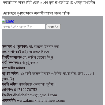
ভ্যাজাইনাল মাসল টাইট ছোট ও শেপ সুন্দর রাখতে ইয়োগার গুরুত্ব অপরিসীম
দৌলতপুরে কুখ্যাত মাদক ব্যবসায়ী ল্যাংড়া ফারুক আটক
সম্পাদক ও প্রকাশকঃ
ডা: কামরুল ইসলাম মনা
সহ-সম্পাদকঃ
ইয়াছির আরাফাত মিফতা
নির্বাহী সম্পাদকঃ
মো. জাকির হোসেন মিথুন
বার্তা সম্পাদকঃ
মোঃ মন্টু রহমান
সম্পাদকীয় কার্যালয়
প্রধান অফিসঃ
২৯ কাজী নজরুল ইসলাম এভিনিউ, বাংলা মটর, ঢাকা ১০০০।
(অস্থায়ী)
স্থায়ী অফিসঃ
কাচারীপাড়া ভেড়ামারা, কুষ্টিয়া।
মোবাইলঃ
01712276753
ইমেইলঃ
dhalchalnews@gmail.com
ওয়েবসাইটঃ
www.dainikhalchalnews.com