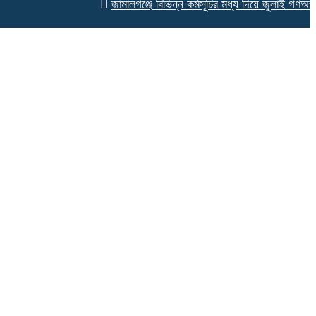
জামালগঞ্জে বিভিন্ন কর্মসূচির মধ্য দিয়ে জুলাই গণঅভ্যুত্থা