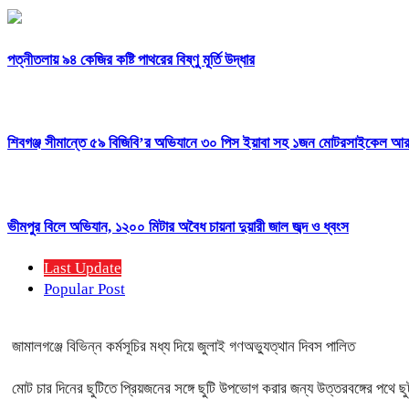
পত্নীতলায় ৯৪ কেজির কষ্টি পাথরের বিষ্ণু মূর্তি উদ্ধার
শিবগঞ্জ সীমান্তে ৫৯ বিজিবি’র অভিযানে ৩০ পিস ইয়াবা সহ ১জন মোটরসাইকেল 
ভীমপুর বিলে অভিযান, ১২০০ মিটার অবৈধ চায়না দুয়ারী জাল জব্দ ও ধ্বংস
Last Update
Popular Post
জামালগঞ্জে বিভিন্ন কর্মসূচির মধ্য দিয়ে জুলাই গণঅভ্যুত্থান দিবস পালিত
মোট চার দিনের ছুটিতে প্রিয়জনের সঙ্গে ছুটি উপভোগ করার জন্য উত্তরবঙ্গের পথে ছ