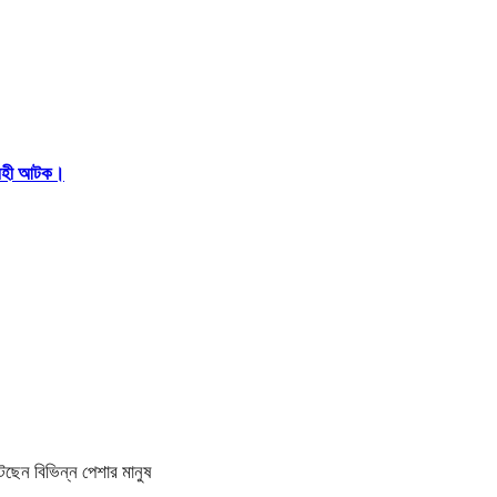
আরহী আটক।
ুটছেন বিভিন্ন পেশার মানুষ