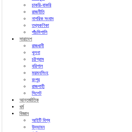
চাকরি-বাকরি
রাজনীতি
নাগরিক সংবাদ
তথ্যকণিকা
পাঁচমিশালি
সারাদেশ
রাজধানী
খুলনা
চট্টগ্রাম
বরিশাল
ময়মনসিংহ
রংপুর
রাজশাহী
সিলেট
আন্তর্জাতিক
ধর্ম
বিজ্ঞান
আইটি বিশ্ব
উদ্ভাবন