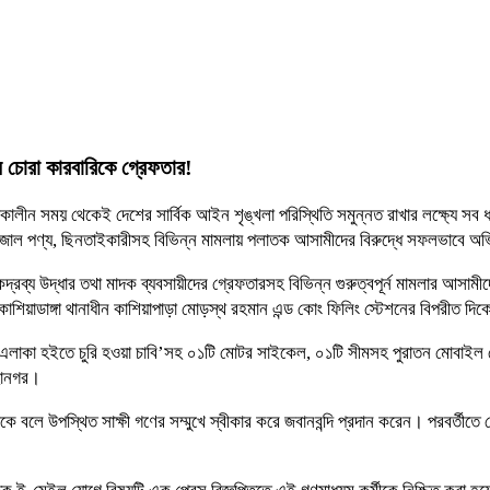
 চোরা কারবারিকে গ্রেফতার!
্রতিষ্ঠাকালীন সময় থেকেই দেশের সার্বিক আইন শৃঙ্খলা পরিস্থিতি সমুন্নত রাখার লক্ষ্
াদক, ভেজাল পণ্য, ছিনতাইকারীসহ বিভিন্ন মামলায় পলাতক আসামীদের বিরুদ্ধে সফলভাবে
দ্রব্য উদ্ধার তথা মাদক ব্যবসায়ীদের গ্রেফতারসহ বিভিন্ন গুরুত্বপূর্ন মামলার আসা
িয়াডাঙ্গা থানাধীন কাশিয়াপাড়া মোড়স্থ রহমান এন্ড কোং ফিলিং স্টেশনের বিপরীত দিক
 এলাকা হইতে চুরি হওয়া চাবি’সহ ০১টি মোটর সাইকেল, ০১টি সীমসহ পুরাতন মোবাইল 
মহানগর।
ে বলে উপস্থিত সাক্ষী গণের সম্মুখে স্বীকার করে জবানবন্দি প্রদান করেন। পরবর্তীতে