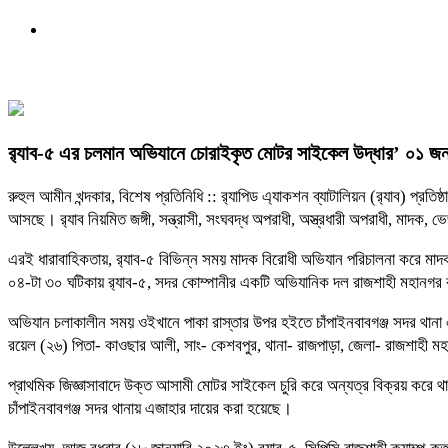
র‍্যাব-৫ এর চলমান অভিযানে চোরাইকৃত মোটর সাইকেল উদ্ধার’ ০১ জন
রুহুল আমীন খন্দকার, বিশেষ প্রতিনিধি :: র‌্যাপিড এ্যাকশন ব্যাটালিয়ন (র‌্যাব) প
আসছে। র‌্যাব নিয়মিত জঙ্গী, সন্ত্রাসী, সংঘবদ্ধ অপরাধী, অস্ত্রধারী অপরাধী, ম
এরই ধারাবাহিকতায়, র‌্যাব-৫ বিভিন্ন সময় মাদক বিরোধী অভিযান পরিচালনা করে মাদক
০৪-টা ৩০ ঘটিকায় র‌্যাব-৫, সদর কোম্পানীর একটি অভিযানিক দল রাজশাহী মহানগর কাশ
অভিযান চলাকালীন সময় ওইখানে পাকা রাস্তার উপর হইতে চাঁপাইনবাবগঞ্জ সদর থানা
রয়েল (২৬) পিতা- কাওছার আলী, সাং- কেশবপুর, থানা- রাজপাড়া, জেলা- রাজশাহী 
প্রাথমিক জিজ্ঞাসাবাদে উক্ত আসামী মোটর সাইকেল চুরি করে অন্যত্র বিক্রয় করে থাক
চাঁপাইনবাবগঞ্জ সদর থানায় এজাহার দায়ের করা হয়েছে।