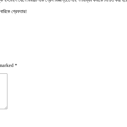
কতৃক ই-মেইল যোগে বিষয়টি এক প্রেস বিজ্ঞপ্তিতে এই গণমাধ্যম কর্মীকে নিশ্চিত করা হ
 marked
*