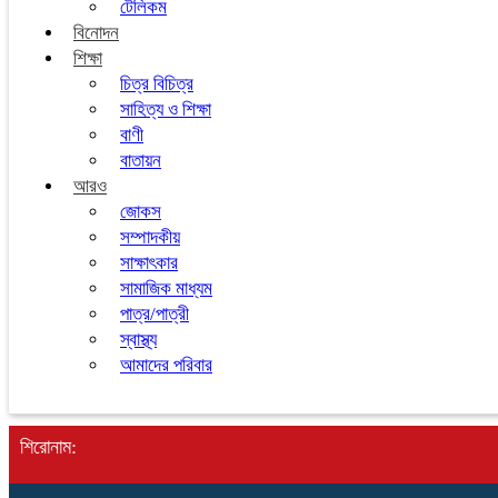
টেলিকম
বিনোদন
শিক্ষা
চিত্র বিচিত্র
সাহিত্য ও শিক্ষা
বাণী
বাতায়ন
আরও
জোকস
সম্পাদকীয়
সাক্ষাৎকার
সামাজিক মাধ্যম
পাত্র/পাত্রী
স্বাস্থ্য
আমাদের পরিবার
শিরোনাম: