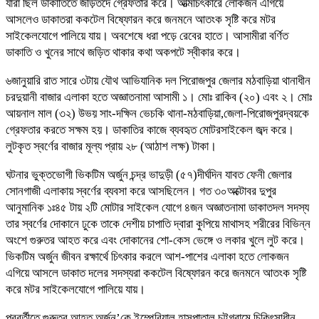
যারা ছিল ডাকাতিতে জড়িতদে গ্রেফতার করে। আত্মচিৎকারে লোকজন এগিয়ে
আসলেও ডাকাতরা ককটেল বিষ্ফোরন করে জনমনে আতংক সৃষ্টি করে মটর
সাইকেলযোগে পালিয়ে যায়। অবশেষে ধরা পড়ে রেবের হাতে। আসামীরা বর্ণিত
ডাকাতি ও খুনের সাথে জড়িত থাকার কথা অকপটে স্বীকার করে।
৬জানুয়ারি রাত সারে ৩টায় যৌথ আভিযানিক দল পিরোজপুর জেলার মঠবাড়িয়া থানাধীন
চরদুয়ানী বাজার এলাকা হতে অজ্ঞাতনামা আসামী ১। মোঃ রাকিব (২০) এবং ২। মোঃ
আয়নাল মাল (৩২) উভয় সাং-দক্ষিন ভেচকি থানা-মঠবাড়িয়া,জেলা-পিরোজপুরদ্বয়কে
গ্রেফতার করতে সক্ষম হয়। ডাকাতির কাজে ব্যবহৃত মোটরসাইকেল জব্দ করে।
লুটকৃত স্বর্ণের বাজার মূল্য প্রায় ২৮ (আঠাশ লক্ষ) টাকা।
ঘটনার ভুক্তভোগী ভিকটিম অর্জুন চন্দ্র ভাদুড়ী (৫৭)দীর্ঘদিন যাবত ফেনী জেলার
সোনগাজী এলাকায় স্বর্ণের ব্যবসা করে আসছিলেন। গত ৩০অক্টোবর দুপুর
আনুমানিক ১ঃ৪৫ টায় ২টি মোটার সাইকেল যোগে ৪জন অজ্ঞাতনামা ডাকাতদল সদস্য
তার স্বর্ণের দোকানে ঢুকে তাকে দেশীয় চাপাতি দ্বারা কুপিয়ে মাথাসহ শরীরের বিভিন্ন
অংশে গুরুতর আহত করে এবং দোকানের শো-কেস ভেঙ্গে ও লকার খুলে লুট করে।
ভিকটিম অর্জুন জীবন রক্ষার্থে চিৎকার করলে আশ-পাশের এলাকা হতে লোকজন
এগিয়ে আসলে ডাকাত দলের সদস্যরা ককটেল বিষ্ফোরন করে জনমনে আতংক সৃষ্টি
করে মটর সাইকেলযোগে পালিয়ে যায়।
পরবর্তীতে গুরুতর আহত অর্জুন’কে ইম্পেরিয়াল হাসপাতাল চট্টগ্রামে চিকিৎসাধীন