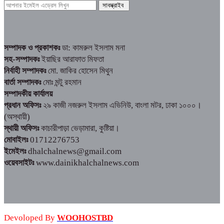
সম্পাদক ও প্রকাশকঃ
ডা: কামরুল ইসলাম মনা
সহ-সম্পাদকঃ
ইয়াছির আরাফাত মিফতা
নির্বাহী সম্পাদকঃ
মো. জাকির হোসেন মিথুন
বার্তা সম্পাদকঃ
মোঃ মন্টু রহমান
সম্পাদকীয় কার্যালয়
প্রধান অফিসঃ
২৯ কাজী নজরুল ইসলাম এভিনিউ, বাংলা মটর, ঢাকা ১০০০।
(অস্থায়ী)
স্থায়ী অফিসঃ
কাচারীপাড়া ভেড়ামারা, কুষ্টিয়া।
মোবাইলঃ
01712276753
ইমেইলঃ
dhalchalnews@gmail.com
ওয়েবসাইটঃ
www.dainikhalchalnews.com
Devoloped By
WOOHOSTBD