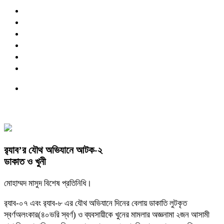
র‌্যাব’র যৌথ অভিযানে আটক-২
ডাকাত ও খুনী
মোহাম্মদ মাসুদ বিশেষ প্রতিনিধি।
র‌্যাব-০৭ এবং র‌্যাব-৮ এর যৌথ অভিযানে দিনের বেলায় ডাকাতি লুটকৃত
স্বর্ণঅলংকার(৪০ভরি স্বর্ণ) ও ব্যবসায়ীকে খুনের মামলার অজ্ঞনামা ২জন আসামী