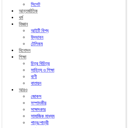
সিলেট
আন্তর্জাতিক
ধর্ম
বিজ্ঞান
আইটি বিশ্ব
উদ্ভাবন
টেলিকম
বিনোদন
শিক্ষা
চিত্র বিচিত্র
সাহিত্য ও শিক্ষা
বাণী
বাতায়ন
আরও
জোকস
সম্পাদকীয়
সাক্ষাৎকার
সামাজিক মাধ্যম
পাত্র/পাত্রী