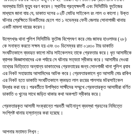
অবস্থায় তিনি মৃত্যু বরণ করেন। স্থানীয় প্রত্যক্ষদর্শী এবং সিসিটিভি ফুটেজের
মাধ্যমে জানা যায় যে, ডাকাত দলের ০২টি মোটর সাইকেল রং লাল ও কালো। উক্ত
ঘটনার প্রেক্ষিতে ভিকটিমের ছেলে গত ১ নভেম্বর ফেনী জেলার সোনাগাজী থানায়
একটি মামলা দায়ের করেন।
উল্লেখ্যঃ থানা পুলিশ সিসিটিভি ফুটেজ বিশ্লেষণ করে মোঃ জাফর হাওলাদর (২৮)
কে সনাক্ত করতে সক্ষম হয় এবং ৩০ ডিসেম্বর রাত ০১ঃ৩০ টায় ডাকাতি
সংঘটিতকালে ব্যবহৃত কালো মটর সাইকেলসহ তাকে গ্রেফতার করে। ধৃত আসামীকে
ব্যাপক জিজ্ঞাসাবাদের এক পর্যায়ে সে ঘটনার সত্যতা স্বীকার করে। আসামীর দেওয়া
তথ্যের ভিত্তিতে অন্যান্য ডাকাতদের গ্রেফতারের জন্য সোনগাজী থানা পুলিশ র‌্যাব
এর নিকট সহায়তায় আসামিদের আটক করে। গ্রেফতারকালে ধৃত আসামী মোঃ রাকিব
এর নিকট হতে ডাকাতি সংঘটিতকালে ব্যবহৃত লাল রংয়ের পালসার মটরসাইকেল
উদ্ধার করা হয়। পরবর্তীতে উপস্থিত সাক্ষীদের সম্মুখে গ্রেফতারকৃত আসামীরা বর্ণিত
ডাকাতি ও খুনের সাথে জড়িত থাকার কথা অকপটে স্বীকার করে।
গ্রেফতারকৃত আসামী সংক্রান্তে পরবর্তী আইনানুগ ব্যবস্থা গ্রহনের নিমিত্তে
সংশ্লিষ্ট থানায় হস্তান্তর করা হয়েছে।
আপনার মতামত লিখুন :