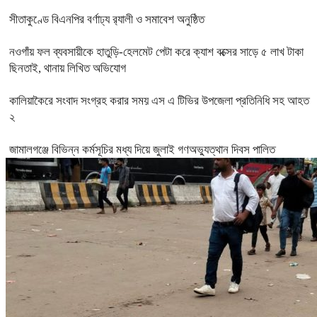
সীতাকুণ্ডে বিএনপির বর্ণাঢ্য র‍্যালী ও সমাবেশ অনুষ্ঠিত
নওগাঁয় ফল ব্যবসায়ীকে হাতুড়ি-হেলমেট পেটা করে ক্যাশ বক্সের সাড়ে ৫ লাখ টাকা
ছিনতাই, থানায় লিখিত অভিযোগ
কালিয়াকৈরে সংবাদ সংগ্রহ করার সময় এস এ টিভির উপজেলা প্রতিনিধি সহ আহত
২
জামালগঞ্জে বিভিন্ন কর্মসূচির মধ্য দিয়ে জুলাই গণঅভ্যুত্থান দিবস পালিত