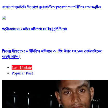
বাংলাদেশ স্কাউটের উদ্যোগে কুমারখালীতে বৃক্ষরোপণ ও মতবিনিময় সভা অনুষ্ঠিত
পত্নীতলায় ৯৪ কেজির কষ্টি পাথরের বিষ্ণু মূর্তি উদ্ধার
শিবগঞ্জ সীমান্তে ৫৯ বিজিবি’র অভিযানে ৩০ পিস ইয়াবা সহ ১জন মোটরসাইকেল
আরহী আটক।
Last Update
Popular Post