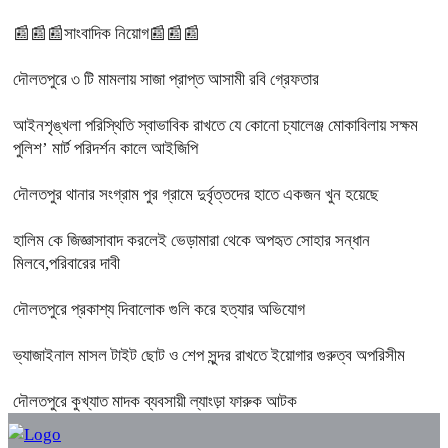
📰📰📰সাংবাদিক নিয়োগ📰📰📰
দৌলতপুরে ৩ টি মামলায় সাজা প্রাপ্ত আসামী রবি গ্রেফতার
আইনশৃঙ্খলা পরিস্থিতি স্বাভাবিক রাখতে যে কোনো চ্যালেঞ্জ মোকাবিলায় সক্ষম
পুলিশ’ মার্ট পরিদর্শন কালে আইজিপি
দৌলতপুর থানার সংগ্রাম পুর গ্রামে দুর্বৃত্তদের হাতে একজন খুন হয়েছে
হালিম কে জিজ্ঞাসাবাদ করলেই ভেড়ামারা থেকে অপহৃত সোহার সন্ধান
মিলবে,পরিবারের দাবী
দৌলতপুরে প্রকাশ্য দিবালোক গুলি করে হত্যার অভিযোগ
ভ্যাজাইনাল মাসল টাইট ছোট ও শেপ সুন্দর রাখতে ইয়োগার গুরুত্ব অপরিসীম
দৌলতপুরে কুখ্যাত মাদক ব্যবসায়ী ল্যাংড়া ফারুক আটক