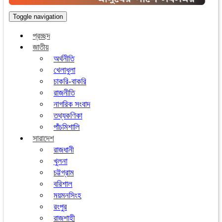
Toggle navigation
প্রচ্ছদ
জাতীয়
অর্থনীতি
খেলাধুলা
চাকরি-বাকরি
রাজনীতি
নাগরিক সংবাদ
তথ্যকণিকা
পাঁচমিশালি
সারাদেশ
রাজধানী
খুলনা
চট্টগ্রাম
বরিশাল
ময়মনসিংহ
রংপুর
রাজশাহী