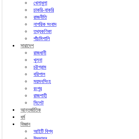
খেলাধুলা
চাকরি-বাকরি
রাজনীতি
নাগরিক সংবাদ
তথ্যকণিকা
পাঁচমিশালি
সারাদেশ
রাজধানী
খুলনা
চট্টগ্রাম
বরিশাল
ময়মনসিংহ
রংপুর
রাজশাহী
সিলেট
আন্তর্জাতিক
ধর্ম
বিজ্ঞান
আইটি বিশ্ব
উদ্ভাবন