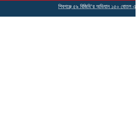
শিবগঞ্জে ৫৯ বিজিবি’র অভিযান ১৫০ বোতল এসকাফ 