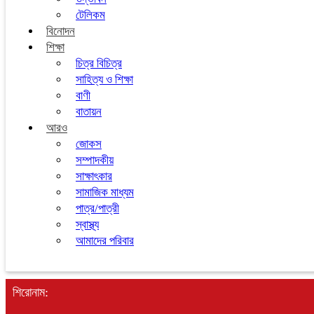
টেলিকম
বিনোদন
শিক্ষা
চিত্র বিচিত্র
সাহিত্য ও শিক্ষা
বাণী
বাতায়ন
আরও
জোকস
সম্পাদকীয়
সাক্ষাৎকার
সামাজিক মাধ্যম
পাত্র/পাত্রী
স্বাস্থ্য
আমাদের পরিবার
শিরোনাম: