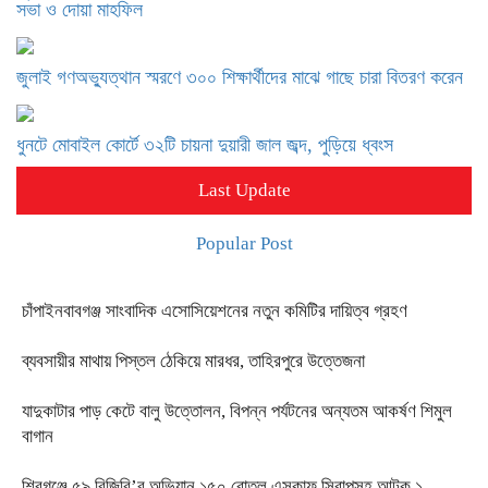
সভা ও দোয়া মাহফিল
জুলাই গণঅভ্যুত্থান স্মরণে ৩০০ শিক্ষার্থীদের মাঝে গাছে চারা বিতরণ করেন
ধুনটে মোবাইল কোর্টে ৩২টি চায়না দুয়ারী জাল জব্দ, পুড়িয়ে ধ্বংস
Last Update
Popular Post
চাঁপাইনবাবগঞ্জ সাংবাদিক এসোসিয়েশনের নতুন কমিটির দায়িত্ব গ্রহণ
ব্যবসায়ীর মাথায় পিস্তল ঠেকিয়ে মারধর, তাহিরপুরে উত্তেজনা
যাদুকাটার পাড় কেটে বালু উত্তোলন, বিপন্ন পর্যটনের অন্যতম আকর্ষণ শিমুল
বাগান
শিবগঞ্জে ৫৯ বিজিবি’র অভিযান ১৫০ বোতল এসকাফ সিরাপসহ আটক ১