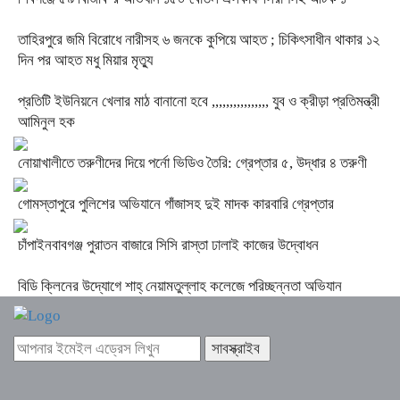
তাহিরপুরে জমি বিরোধে নারীসহ ৬ জনকে কুপিয়ে আহত ; চিকিৎসাধীন থাকার ১২
দিন পর আহত মধু মিয়ার মৃত্যু
প্রতিটি ইউনিয়নে খেলার মাঠ বানানো হবে ,,,,,,,,,,,,,,,, যুব ও ক্রীড়া প্রতিমন্ত্রী
আমিনুল হক
নোয়াখালীতে তরুণীদের দিয়ে পর্নো ভিডিও তৈরি: গ্রেপ্তার ৫, উদ্ধার ৪ তরুণী
গোমস্তাপুরে পুলিশের অভিযানে গাঁজাসহ দুই মাদক কারবারি গ্রেপ্তার
চাঁপাইনবাবগঞ্জ পুরাতন বাজারে সিসি রাস্তা ঢালাই কাজের উদ্বোধন
বিডি ক্লিনের উদ্যোগে শাহ্ নেয়ামতুল্লাহ কলেজে পরিচ্ছন্নতা অভিযান