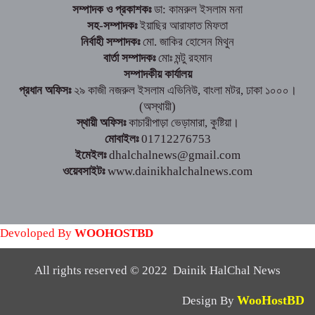
সম্পাদক ও প্রকাশকঃ
ডা: কামরুল ইসলাম মনা
সহ-সম্পাদকঃ
ইয়াছির আরাফাত মিফতা
নির্বাহী সম্পাদকঃ
মো. জাকির হোসেন মিথুন
বার্তা সম্পাদকঃ
মোঃ মন্টু রহমান
সম্পাদকীয় কার্যালয়
প্রধান অফিসঃ
২৯ কাজী নজরুল ইসলাম এভিনিউ, বাংলা মটর, ঢাকা ১০০০।
(অস্থায়ী)
স্থায়ী অফিসঃ
কাচারীপাড়া ভেড়ামারা, কুষ্টিয়া।
মোবাইলঃ
01712276753
ইমেইলঃ
dhalchalnews@gmail.com
ওয়েবসাইটঃ
www.dainikhalchalnews.com
Devoloped By
WOOHOSTBD
All rights reserved © 2022 Dainik HalChal News
WooHostBD
Design By