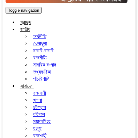
Toggle navigation
প্রচ্ছদ
জাতীয়
অর্থনীতি
খেলাধুলা
চাকরি-বাকরি
রাজনীতি
নাগরিক সংবাদ
তথ্যকণিকা
পাঁচমিশালি
সারাদেশ
রাজধানী
খুলনা
চট্টগ্রাম
বরিশাল
ময়মনসিংহ
রংপুর
রাজশাহী