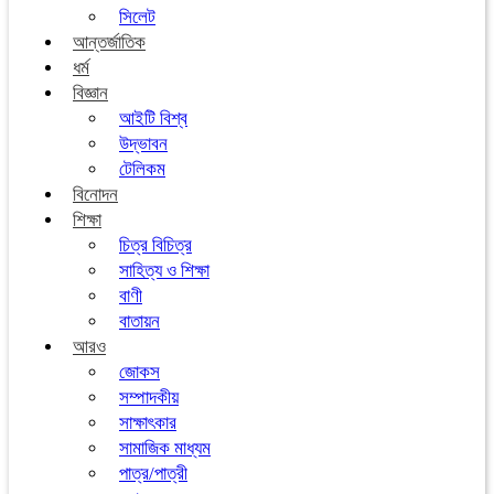
সিলেট
আন্তর্জাতিক
ধর্ম
বিজ্ঞান
আইটি বিশ্ব
উদ্ভাবন
টেলিকম
বিনোদন
শিক্ষা
চিত্র বিচিত্র
সাহিত্য ও শিক্ষা
বাণী
বাতায়ন
আরও
জোকস
সম্পাদকীয়
সাক্ষাৎকার
সামাজিক মাধ্যম
পাত্র/পাত্রী