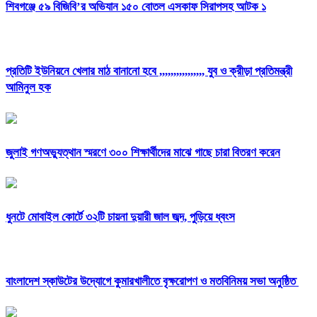
শিবগঞ্জে ৫৯ বিজিবি’র অভিযান ১৫০ বোতল এসকাফ সিরাপসহ আটক ১
প্রতিটি ইউনিয়নে খেলার মাঠ বানানো হবে ,,,,,,,,,,,,,,,, যুব ও ক্রীড়া প্রতিমন্ত্রী
আমিনুল হক
জুলাই গণঅভ্যুত্থান স্মরণে ৩০০ শিক্ষার্থীদের মাঝে গাছে চারা বিতরণ করেন
ধুনটে মোবাইল কোর্টে ৩২টি চায়না দুয়ারী জাল জব্দ, পুড়িয়ে ধ্বংস
বাংলাদেশ স্কাউটের উদ্যোগে কুমারখালীতে বৃক্ষরোপণ ও মতবিনিময় সভা অনুষ্ঠিত