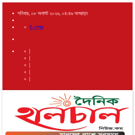
শনিবার, ০৮ অগাস্ট ২০২৬, ০৪:৪৬ অপরাহ্ন
ই-পেপার