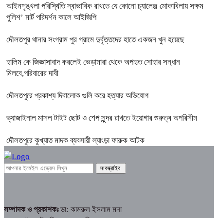
আইনশৃঙ্খলা পরিস্থিতি স্বাভাবিক রাখতে যে কোনো চ্যালেঞ্জ মোকাবিলায় সক্ষম
পুলিশ’ মার্ট পরিদর্শন কালে আইজিপি
দৌলতপুর থানার সংগ্রাম পুর গ্রামে দুর্বৃত্তদের হাতে একজন খুন হয়েছে
হালিম কে জিজ্ঞাসাবাদ করলেই ভেড়ামারা থেকে অপহৃত সোহার সন্ধান
মিলবে,পরিবারের দাবী
দৌলতপুরে প্রকাশ্য দিবালোক গুলি করে হত্যার অভিযোগ
ভ্যাজাইনাল মাসল টাইট ছোট ও শেপ সুন্দর রাখতে ইয়োগার গুরুত্ব অপরিসীম
দৌলতপুরে কুখ্যাত মাদক ব্যবসায়ী ল্যাংড়া ফারুক আটক
সম্পাদক ও প্রকাশকঃ
ডা: কামরুল ইসলাম মনা