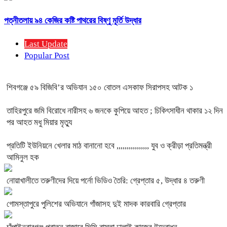
পত্নীতলায় ৯৪ কেজির কষ্টি পাথরের বিষ্ণু মূর্তি উদ্ধার
Last Update
Popular Post
শিবগঞ্জে ৫৯ বিজিবি’র অভিযান ১৫০ বোতল এসকাফ সিরাপসহ আটক ১
তাহিরপুরে জমি বিরোধে নারীসহ ৬ জনকে কুপিয়ে আহত ; চিকিৎসাধীন থাকার ১২ দিন
পর আহত মধু মিয়ার মৃত্যু
প্রতিটি ইউনিয়নে খেলার মাঠ বানানো হবে ,,,,,,,,,,,,,,,, যুব ও ক্রীড়া প্রতিমন্ত্রী
আমিনুল হক
নোয়াখালীতে তরুণীদের দিয়ে পর্নো ভিডিও তৈরি: গ্রেপ্তার ৫, উদ্ধার ৪ তরুণী
গোমস্তাপুরে পুলিশের অভিযানে গাঁজাসহ দুই মাদক কারবারি গ্রেপ্তার