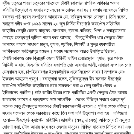
ব্রীজ চত্বরে পায়রা চত্বরের পাদদেশে চাঁপাইনবাবগঞ্জ নাগরিক অধিকার আদায়
কমিটির উদ্যোগে এ সংবাদ সম্মেলনের আয়োজন করা হয়। সংবাদ সম্মেলনে লিখিত
বক্তব্য পাঠ করেন সংগঠনের আহ্বায়ক মো. তরিকুল আলম মোল্লা। তিনি বলেন,
মহানন্দা নদীর ওপর ১৯৯৪ সালের ২৩ জুন নির্মিত বীরশ্রেষ্ঠ ক্যাপ্টেন মহিউদ্দিন
জাহাঙ্গীর সেতুটি জেলার মানুষের যোগাযোগ, ব্যবসা-বাণিজ্য, শিক্ষা ও স্বাস্থ্যসেবার
ক্ষেত্রে গুরুত্বপূর্ণ ভূমিকা পালন করে আসছে। কিন্তু দীর্ঘদিন ধরে সেতুতে টোল
আদায়ের কারণে সাধারণ মানুষ, কৃষক, শ্রমিক, শিক্ষার্থী ও ক্ষুদ্র ব্যবসায়ীরা
আর্থিকভাবে ক্ষতিগ্রস্ত হচ্ছেন। সংবাদ সম্মেলনে আরও উপস্থিত ছিলেন,
চাঁপাইনবাবগঞ্জ রেড ক্রিসেন্ট জেলা ইউনিট ভাইস চেয়ারম্যান এ্যাড, নূরে আলম
সিদ্দিকী আসাদ, সিএনজি সমিতির সভাপতি মোঃ আসগার আলী, সাধারণ সম্পাদক মোঃ
মেসবাহুল হক, চাঁপাইনবাবগঞ্জ ইলেকট্রনিক এসোসিয়েশন সাধারণ সম্পাদক মোঃ
ইকবাল আহমেদ প্রমুখ। বক্তৃতারা বলেন, মুক্তিযুদ্ধের বীর সন্তান বীরশ্রেষ্ঠ
ক্যাপ্টেন মহিউদ্দিন জাহাঙ্গীরের নামে নামকরণ করা এ সেতু জাতীয় গৌরব ও
ইতিহাসের প্রতীক। তাই জাতীয় বীরের নামে প্রতিষ্ঠিত একটি সেতুতে টোল আদায়
জনগণের আবেগ ও প্রত্যাশার সঙ্গে সাংঘর্ষিক। দেশের বিভিন্ন স্থানে গুরুত্বপূর্ণ
অনেক সেতু টোলমুক্ত থাকলেও চাঁপাইনবাবগঞ্জবাসী এখনো এ সুবিধা থেকে বঞ্চিত।
সংবাদ সম্মেলন থেকে সরকারের কাছে তিন দফা দাবি উত্থাপন করা হয়। দাবিগুলো
হলো— বীরশ্রেষ্ঠ ক্যাপ্টেন মহিউদ্দিন জাহাঙ্গীর (মহানন্দা সেতু) অবিলম্বে টোলমুক্ত
ঘোষণা করা, টোল আদায় বন্ধ করে জেলার মানুষের নির্বিঘ্ন যাতায়াত নিশ্চিত করা এবং
জেলার অর্থনৈতিক উন্নয়ন ও আঞ্চলিক যোগাযোগ ব্যবস্থার স্বার্থে দ্রুত প্রয়োজনীয়