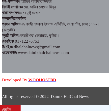
সহ-সম্পাদকঃ
ইয়াছির আরাফাত মিফতা
নির্বাহী সম্পাদকঃ
মো. জাকির হোসেন মিথুন
বার্তা সম্পাদকঃ
মোঃ মন্টু রহমান
সম্পাদকীয় কার্যালয়
প্রধান অফিসঃ
২৯ কাজী নজরুল ইসলাম এভিনিউ, বাংলা মটর, ঢাকা ১০০০।
(অস্থায়ী)
স্থায়ী অফিসঃ
কাচারীপাড়া ভেড়ামারা, কুষ্টিয়া।
মোবাইলঃ
01712276753
ইমেইলঃ
dhalchalnews@gmail.com
ওয়েবসাইটঃ
www.dainikhalchalnews.com
Devoloped By
WOOHOSTBD
All rights reserved © 2022 Dainik HalChal News
WooHostBD
Design By
ব্রেকিং