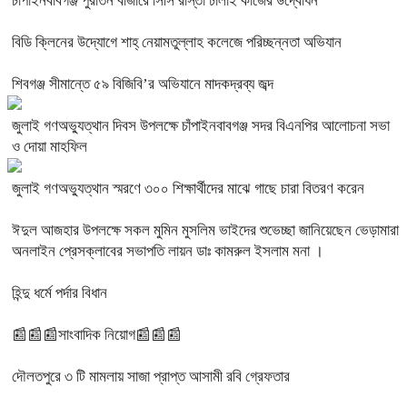
চাঁপাইনবাবগঞ্জ পুরাতন বাজারে সিসি রাস্তা ঢালাই কাজের উদ্বোধন
বিডি ক্লিনের উদ্যোগে শাহ্ নেয়ামতুল্লাহ কলেজে পরিচ্ছন্নতা অভিযান
শিবগঞ্জ সীমান্তে ৫৯ বিজিবি’র অভিযানে মাদকদ্রব্য জব্দ
জুলাই গণঅভ্যুত্থান দিবস উপলক্ষে চাঁপাইনবাবগঞ্জ সদর বিএনপির আলোচনা সভা
ও দোয়া মাহফিল
জুলাই গণঅভ্যুত্থান স্মরণে ৩০০ শিক্ষার্থীদের মাঝে গাছে চারা বিতরণ করেন
ঈদুল আজহার উপলক্ষে সকল মুমিন মুসলিম ভাইদের শুভেচ্ছা জানিয়েছেন ভেড়ামারা
অনলাইন প্রেসক্লাবের সভাপতি লায়ন ডাঃ কামরুল ইসলাম মনা ।
হিন্দু ধর্মে পর্দার বিধান
📰📰📰সাংবাদিক নিয়োগ📰📰📰
দৌলতপুরে ৩ টি মামলায় সাজা প্রাপ্ত আসামী রবি গ্রেফতার