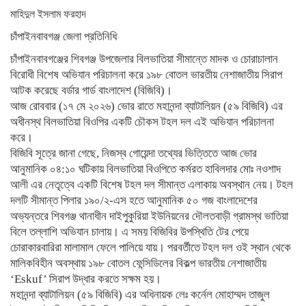
মাহিদুল ইসলাম ফরহাদ
চাঁপাইনবাবগঞ্জ জেলা প্রতিনিধি
চাঁপাইনবাবগঞ্জের শিবগঞ্জ উপজেলার বিলভাতিয়া সীমান্তে মাদক ও চোরাচালান
বিরোধী বিশেষ অভিযান পরিচালনা করে ১৯৮ বোতল ভারতীয় নেশাজাতীয় সিরাপ
আটক করেছে বর্ডার গার্ড বাংলাদেশ (বিজিবি)।
​আজ রোববার (১৭ মে ২০২৬) ভোর রাতে মহানন্দা ব্যাটালিয়ন (৫৯ বিজিবি) এর
অধীনস্থ বিলভাতিয়া বিওপির একটি চৌকস টহল দল এই অভিযান পরিচালনা
করে।
​বিজিবি সূত্রে জানা গেছে, নিজস্ব গোয়েন্দা তথ্যের ভিত্তিতে আজ ভোর
আনুমানিক ০৪:১০ ঘটিকায় বিলভাতিয়া বিওপিতে কর্মরত হাবিলদার মোঃ নওশাদ
আলী এর নেতৃত্বে একটি বিশেষ টহল দল সীমান্ত এলাকায় অবস্থান নেয়। টহল
দলটি সীমান্ত পিলার ১৯০/২-এস হতে আনুমানিক ৫০ গজ বাংলাদেশের
অভ্যন্তরে শিবগঞ্জ থানাধীন দাইপুকুরিয়া ইউনিয়নের দৌলতবাড়ী গ্রামস্থ ভাতিয়া
বিলে তল্লাশি অভিযান চালায়। এ সময় বিজিবির উপস্থিতি টের পেয়ে
চোরাকারবারিরা মালামাল ফেলে পালিয়ে যায়। পরবর্তীতে টহল দল ওই স্থান থেকে
মালিকবিহীন অবস্থায় ১৯৮ বোতল ফেন্সিডিলের বিকল্প ভারতীয় নেশাজাতীয়
‘Eskuf’ সিরাপ উদ্ধার করতে সক্ষম হয়।
​মহানন্দা ব্যাটালিয়ন (৫৯ বিজিবি) এর অধিনায়ক লেঃ কর্নেল মোহাম্মদ তাজুল