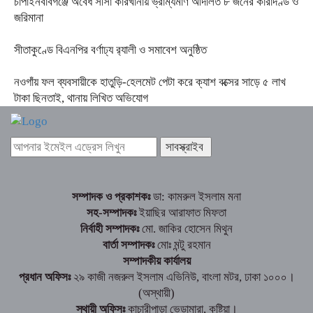
চাঁপাইনবাবগঞ্জে অবৈধ সীসা কারখানায় ভ্রাম্যমাণ আদালত ৮ জনের কারাদণ্ড ও
জরিমানা
সীতাকুণ্ডে বিএনপির বর্ণাঢ্য র‍্যালী ও সমাবেশ অনুষ্ঠিত
নওগাঁয় ফল ব্যবসায়ীকে হাতুড়ি-হেলমেট পেটা করে ক্যাশ বক্সের সাড়ে ৫ লাখ
টাকা ছিনতাই, থানায় লিখিত অভিযোগ
সম্পাদক ও প্রকাশকঃ
ডা: কামরুল ইসলাম মনা
সহ-সম্পাদকঃ
ইয়াছির আরাফাত মিফতা
নির্বাহী সম্পাদকঃ
মো. জাকির হোসেন মিথুন
বার্তা সম্পাদকঃ
মোঃ মন্টু রহমান
সম্পাদকীয় কার্যালয়
প্রধান অফিসঃ
২৯ কাজী নজরুল ইসলাম এভিনিউ, বাংলা মটর, ঢাকা ১০০০।
(অস্থায়ী)
স্থায়ী অফিসঃ
কাচারীপাড়া ভেড়ামারা, কুষ্টিয়া।