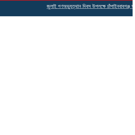
জুলাই গণঅভ্যুত্থান দিবস উপলক্ষে চাঁপাইনবাবগঞ্জ সদর 