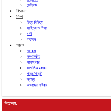
টেলিকম
বিনোদন
শিক্ষা
চিত্র বিচিত্র
সাহিত্য ও শিক্ষা
বাণী
বাতায়ন
আরও
জোকস
সম্পাদকীয়
সাক্ষাৎকার
সামাজিক মাধ্যম
পাত্র/পাত্রী
স্বাস্থ্য
আমাদের পরিবার
শিরোনাম: