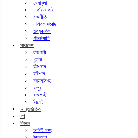
খেলাধুলা
চাকরি-বাকরি
রাজনীতি
নাগরিক সংবাদ
তথ্যকণিকা
পাঁচমিশালি
সারাদেশ
রাজধানী
খুলনা
চট্টগ্রাম
বরিশাল
ময়মনসিংহ
রংপুর
রাজশাহী
সিলেট
আন্তর্জাতিক
ধর্ম
বিজ্ঞান
আইটি বিশ্ব
উদ্ভাবন