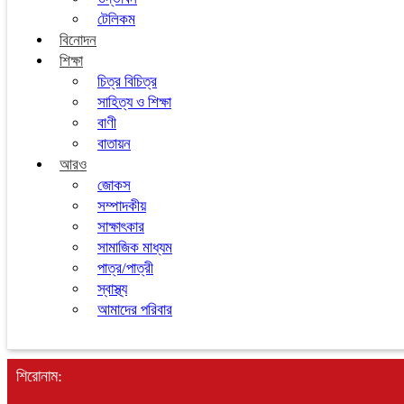
টেলিকম
বিনোদন
শিক্ষা
চিত্র বিচিত্র
সাহিত্য ও শিক্ষা
বাণী
বাতায়ন
আরও
জোকস
সম্পাদকীয়
সাক্ষাৎকার
সামাজিক মাধ্যম
পাত্র/পাত্রী
স্বাস্থ্য
আমাদের পরিবার
শিরোনাম: