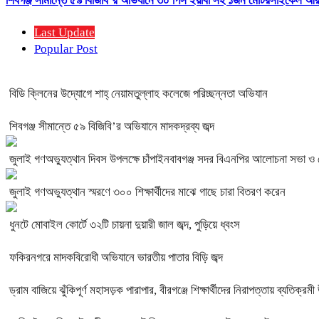
শিবগঞ্জ সীমান্তে ৫৯ বিজিবি’র অভিযানে ৩০ পিস ইয়াবা সহ ১জন মোটরসাইকেল 
Last Update
Popular Post
বিডি ক্লিনের উদ্যোগে শাহ্ নেয়ামতুল্লাহ কলেজে পরিচ্ছন্নতা অভিযান
শিবগঞ্জ সীমান্তে ৫৯ বিজিবি’র অভিযানে মাদকদ্রব্য জব্দ
জুলাই গণঅভ্যুত্থান দিবস উপলক্ষে চাঁপাইনবাবগঞ্জ সদর বিএনপির আলোচনা সভা ও
জুলাই গণঅভ্যুত্থান স্মরণে ৩০০ শিক্ষার্থীদের মাঝে গাছে চারা বিতরণ করেন
ধুনটে মোবাইল কোর্টে ৩২টি চায়না দুয়ারী জাল জব্দ, পুড়িয়ে ধ্বংস
ফকিরনগরে মাদকবিরোধী অভিযানে ভারতীয় পাতার বিড়ি জব্দ
ড্রাম বাজিয়ে ঝুঁকিপূর্ণ মহাসড়ক পারাপার, বীরগঞ্জে শিক্ষার্থীদের নিরাপত্তায় ব্যতিক্রম