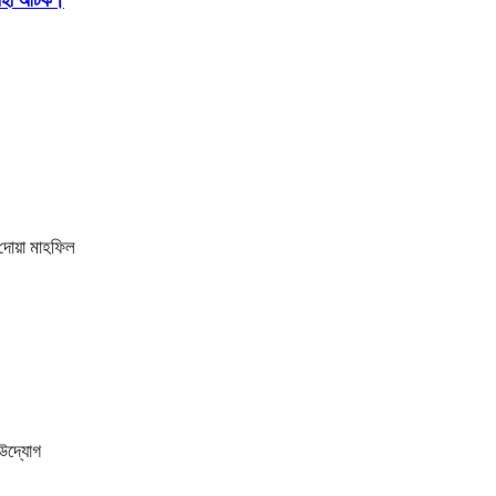
আরহী আটক।
 দোয়া মাহফিল
ী উদ্যোগ