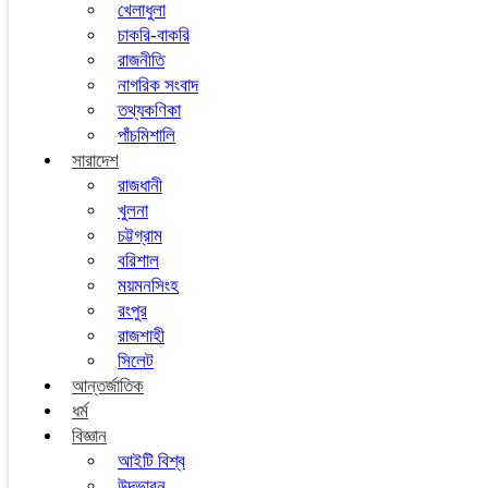
খেলাধুলা
চাকরি-বাকরি
রাজনীতি
নাগরিক সংবাদ
তথ্যকণিকা
পাঁচমিশালি
সারাদেশ
রাজধানী
খুলনা
চট্টগ্রাম
বরিশাল
ময়মনসিংহ
রংপুর
রাজশাহী
সিলেট
আন্তর্জাতিক
ধর্ম
বিজ্ঞান
আইটি বিশ্ব
উদ্ভাবন