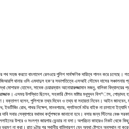
র পথ সহজ করতে বাংলাদেশ রেলওয়ে পুলিশ সার্বক্ষণিক দায়িত্ব পালন করে চলেছে। গতকা
হয়। জিআরপি থানার ওসি এমদাদুল হক‘র সভাপতিত্বে এসআই সৌমেন দাসের সঞ্চালনায় প্র
োদ্ধা মোশারফ হোসেন, সাবেক চেয়ারম্যান আনোয়ারুজ্জামান মজনু, বালিকা বিদ্যালয়ের প্র
র রাজ্জাক। এসময় উপস্থিত ছিলেন, সহকারি ষ্টেশন মাষ্টার মধূসুদন বিশ^াস, পোড়াদহ
ারণ। বক্তাগণ বলেন, পুলিশকে তথ্য দিবেন ও তথ্য বা সহায়তা নিবেন। আইন জানবেন, ম
রাধ, ইভটিজিং রোধ, পাথর নিক্ষেপ, মানবপাচার, প্লাটফর্মে মটর বাইক না চালানো ইত্যাদি 
দাবি সবার সেব্যাপারে যথাযথ কর্তৃপক্ষকে জানানো হবে। বসার জন্য স্টিলের বেঞ্চ সরক
লাইনের উপরে ও সংলগ্ন জায়গায় ভেন্ডার না বসা। অপরিচত কাহারও নিকট থেকে কিছু 
রমণ না করা। রাত ৯টার পর স্থানীয় বাসিন্দারগণ যেন অযথা ষ্টেশনে অবস্থান না করেন 