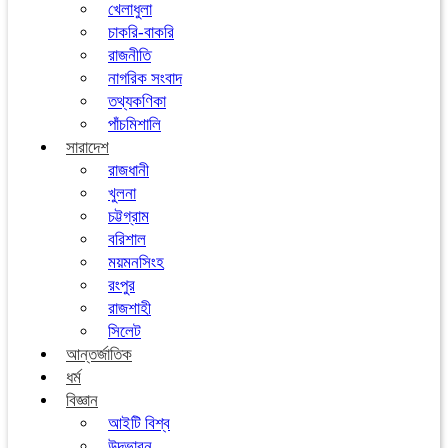
খেলাধুলা
চাকরি-বাকরি
রাজনীতি
নাগরিক সংবাদ
তথ্যকণিকা
পাঁচমিশালি
সারাদেশ
রাজধানী
খুলনা
চট্টগ্রাম
বরিশাল
ময়মনসিংহ
রংপুর
রাজশাহী
সিলেট
আন্তর্জাতিক
ধর্ম
বিজ্ঞান
আইটি বিশ্ব
উদ্ভাবন