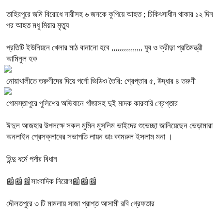
তাহিরপুরে জমি বিরোধে নারীসহ ৬ জনকে কুপিয়ে আহত ; চিকিৎসাধীন থাকার ১২ দিন
পর আহত মধু মিয়ার মৃত্যু
প্রতিটি ইউনিয়নে খেলার মাঠ বানানো হবে ,,,,,,,,,,,,,,,, যুব ও ক্রীড়া প্রতিমন্ত্রী
আমিনুল হক
নোয়াখালীতে তরুণীদের দিয়ে পর্নো ভিডিও তৈরি: গ্রেপ্তার ৫, উদ্ধার ৪ তরুণী
গোমস্তাপুরে পুলিশের অভিযানে গাঁজাসহ দুই মাদক কারবারি গ্রেপ্তার
ঈদুল আজহার উপলক্ষে সকল মুমিন মুসলিম ভাইদের শুভেচ্ছা জানিয়েছেন ভেড়ামারা
অনলাইন প্রেসক্লাবের সভাপতি লায়ন ডাঃ কামরুল ইসলাম মনা ।
হিন্দু ধর্মে পর্দার বিধান
📰📰📰সাংবাদিক নিয়োগ📰📰📰
দৌলতপুরে ৩ টি মামলায় সাজা প্রাপ্ত আসামী রবি গ্রেফতার