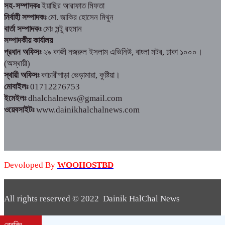
সহ-সম্পাদকঃ
ইয়াছির আরাফাত মিফতা
নির্বাহী সম্পাদকঃ
মো. জাকির হোসেন মিথুন
বার্তা সম্পাদকঃ
মোঃ মন্টু রহমান
সম্পাদকীয় কার্যালয়
প্রধান অফিসঃ
২৯ কাজী নজরুল ইসলাম এভিনিউ, বাংলা মটর, ঢাকা ১০০০।
(অস্থায়ী)
স্থায়ী অফিসঃ
কাচারীপাড়া ভেড়ামারা, কুষ্টিয়া।
মোবাইলঃ
01712276753
ইমেইলঃ
dhalchalnews@gmail.com
ওয়েবসাইটঃ
www.dainikhalchalnews.com
Devoloped By
WOOHOSTBD
All rights reserved © 2022 Dainik HalChal News
WooHostBD
Design By