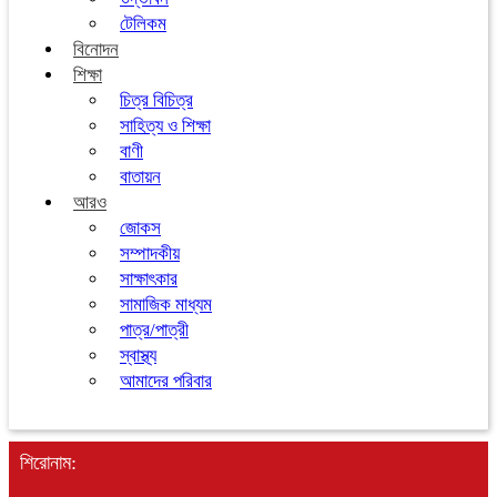
টেলিকম
বিনোদন
শিক্ষা
চিত্র বিচিত্র
সাহিত্য ও শিক্ষা
বাণী
বাতায়ন
আরও
জোকস
সম্পাদকীয়
সাক্ষাৎকার
সামাজিক মাধ্যম
পাত্র/পাত্রী
স্বাস্থ্য
আমাদের পরিবার
শিরোনাম: