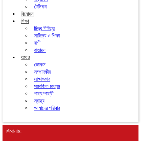
টেলিকম
বিনোদন
শিক্ষা
চিত্র বিচিত্র
সাহিত্য ও শিক্ষা
বাণী
বাতায়ন
আরও
জোকস
সম্পাদকীয়
সাক্ষাৎকার
সামাজিক মাধ্যম
পাত্র/পাত্রী
স্বাস্থ্য
আমাদের পরিবার
শিরোনাম: