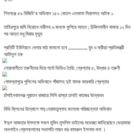
শিবগঞ্জে ৫৯ বিজিবি’র অভিযান ১৫০ বোতল এসকাফ সিরাপসহ আটক ১
তাহিরপুরে জমি বিরোধে নারীসহ ৬ জনকে কুপিয়ে আহত ; চিকিৎসাধীন থাকার ১২ দিন
পর আহত মধু মিয়ার মৃত্যু
প্রতিটি ইউনিয়নে খেলার মাঠ বানানো হবে ,,,,,,,,,,,,,,,, যুব ও ক্রীড়া প্রতিমন্ত্রী
আমিনুল হক
নোয়াখালীতে তরুণীদের দিয়ে পর্নো ভিডিও তৈরি: গ্রেপ্তার ৫, উদ্ধার ৪ তরুণী
গোমস্তাপুরে পুলিশের অভিযানে গাঁজাসহ দুই মাদক কারবারি গ্রেপ্তার
চাঁপাইনবাবগঞ্জ পুরাতন বাজারে সিসি রাস্তা ঢালাই কাজের উদ্বোধন
বিডি ক্লিনের উদ্যোগে শাহ্ নেয়ামতুল্লাহ কলেজে পরিচ্ছন্নতা অভিযান
ঈদুল আজহার উপলক্ষে সকল মুমিন মুসলিম ভাইদের শুভেচ্ছা জানিয়েছেন ভেড়ামারা
অনলাইন প্রেসক্লাবের সভাপতি লায়ন ডাঃ কামরুল ইসলাম মনা ।