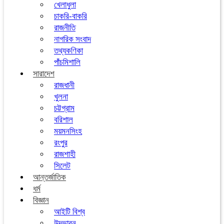
খেলাধুলা
চাকরি-বাকরি
রাজনীতি
নাগরিক সংবাদ
তথ্যকণিকা
পাঁচমিশালি
সারাদেশ
রাজধানী
খুলনা
চট্টগ্রাম
বরিশাল
ময়মনসিংহ
রংপুর
রাজশাহী
সিলেট
আন্তর্জাতিক
ধর্ম
বিজ্ঞান
আইটি বিশ্ব
উদ্ভাবন