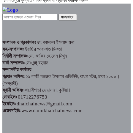
দৌলতপুরে কুখ্যাত মাদক ব্যবসায়ী ল্যাংড়া ফারুক আটক
সম্পাদক ও প্রকাশকঃ
ডা: কামরুল ইসলাম মনা
সহ-সম্পাদকঃ
ইয়াছির আরাফাত মিফতা
নির্বাহী সম্পাদকঃ
মো. জাকির হোসেন মিথুন
বার্তা সম্পাদকঃ
মোঃ মন্টু রহমান
সম্পাদকীয় কার্যালয়
প্রধান অফিসঃ
২৯ কাজী নজরুল ইসলাম এভিনিউ, বাংলা মটর, ঢাকা ১০০০।
(অস্থায়ী)
স্থায়ী অফিসঃ
কাচারীপাড়া ভেড়ামারা, কুষ্টিয়া।
মোবাইলঃ
01712276753
ইমেইলঃ
dhalchalnews@gmail.com
ওয়েবসাইটঃ
www.dainikhalchalnews.com