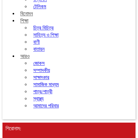
টেলিকম
বিনোদন
শিক্ষা
চিত্র বিচিত্র
সাহিত্য ও শিক্ষা
বাণী
বাতায়ন
আরও
জোকস
সম্পাদকীয়
সাক্ষাৎকার
সামাজিক মাধ্যম
পাত্র/পাত্রী
স্বাস্থ্য
আমাদের পরিবার
শিরোনাম: