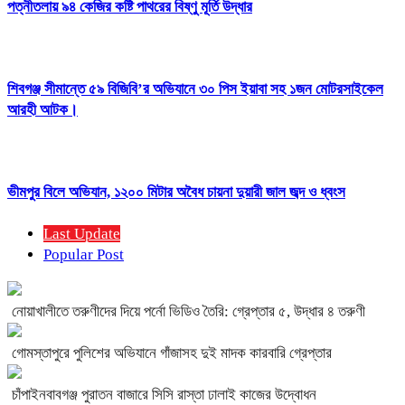
পত্নীতলায় ৯৪ কেজির কষ্টি পাথরের বিষ্ণু মূর্তি উদ্ধার
শিবগঞ্জ সীমান্তে ৫৯ বিজিবি’র অভিযানে ৩০ পিস ইয়াবা সহ ১জন মোটরসাইকেল
আরহী আটক।
ভীমপুর বিলে অভিযান, ১২০০ মিটার অবৈধ চায়না দুয়ারী জাল জব্দ ও ধ্বংস
Last Update
Popular Post
নোয়াখালীতে তরুণীদের দিয়ে পর্নো ভিডিও তৈরি: গ্রেপ্তার ৫, উদ্ধার ৪ তরুণী
গোমস্তাপুরে পুলিশের অভিযানে গাঁজাসহ দুই মাদক কারবারি গ্রেপ্তার
চাঁপাইনবাবগঞ্জ পুরাতন বাজারে সিসি রাস্তা ঢালাই কাজের উদ্বোধন