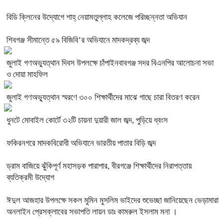
বিডি ক্লিনের উদ্যোগে শাহ্ নেয়ামতুল্লাহ কলেজে পরিচ্ছন্নতা অভিযান
শিবগঞ্জ সীমান্তে ৫৯ বিজিবি’র অভিযানে মাদকদ্রব্য জব্দ
জুলাই গণঅভ্যুত্থান দিবস উপলক্ষে চাঁপাইনবাবগঞ্জ সদর বিএনপির আলোচনা সভা
ও দোয়া মাহফিল
জুলাই গণঅভ্যুত্থান স্মরণে ৩০০ শিক্ষার্থীদের মাঝে গাছে চারা বিতরণ করেন
ধুনটে মোবাইল কোর্টে ৩২টি চায়না দুয়ারী জাল জব্দ, পুড়িয়ে ধ্বংস
ফকিরনগরে মাদকবিরোধী অভিযানে ভারতীয় পাতার বিড়ি জব্দ
ড্রাম বাজিয়ে ঝুঁকিপূর্ণ মহাসড়ক পারাপার, বীরগঞ্জে শিক্ষার্থীদের নিরাপত্তায়
ব্যতিক্রমী উদ্যোগ
ঈদুল আজহার উপলক্ষে সকল মুমিন মুসলিম ভাইদের শুভেচ্ছা জানিয়েছেন ভেড়ামারা
অনলাইন প্রেসক্লাবের সভাপতি লায়ন ডাঃ কামরুল ইসলাম মনা ।