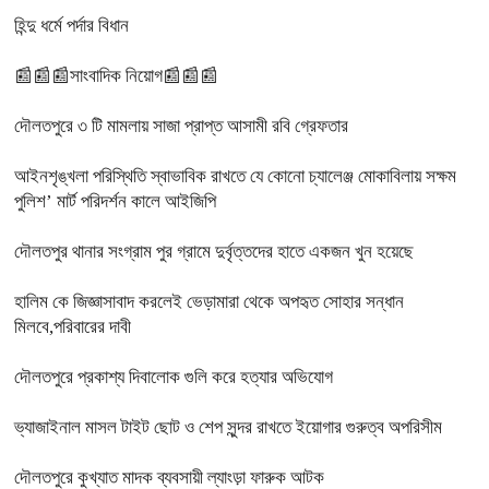
হিন্দু ধর্মে পর্দার বিধান
📰📰📰সাংবাদিক নিয়োগ📰📰📰
দৌলতপুরে ৩ টি মামলায় সাজা প্রাপ্ত আসামী রবি গ্রেফতার
আইনশৃঙ্খলা পরিস্থিতি স্বাভাবিক রাখতে যে কোনো চ্যালেঞ্জ মোকাবিলায় সক্ষম
পুলিশ’ মার্ট পরিদর্শন কালে আইজিপি
দৌলতপুর থানার সংগ্রাম পুর গ্রামে দুর্বৃত্তদের হাতে একজন খুন হয়েছে
হালিম কে জিজ্ঞাসাবাদ করলেই ভেড়ামারা থেকে অপহৃত সোহার সন্ধান
মিলবে,পরিবারের দাবী
দৌলতপুরে প্রকাশ্য দিবালোক গুলি করে হত্যার অভিযোগ
ভ্যাজাইনাল মাসল টাইট ছোট ও শেপ সুন্দর রাখতে ইয়োগার গুরুত্ব অপরিসীম
দৌলতপুরে কুখ্যাত মাদক ব্যবসায়ী ল্যাংড়া ফারুক আটক