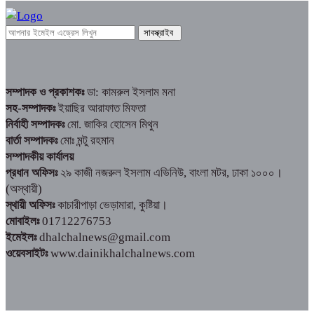
সম্পাদক ও প্রকাশকঃ
ডা: কামরুল ইসলাম মনা
সহ-সম্পাদকঃ
ইয়াছির আরাফাত মিফতা
নির্বাহী সম্পাদকঃ
মো. জাকির হোসেন মিথুন
বার্তা সম্পাদকঃ
মোঃ মন্টু রহমান
সম্পাদকীয় কার্যালয়
প্রধান অফিসঃ
২৯ কাজী নজরুল ইসলাম এভিনিউ, বাংলা মটর, ঢাকা ১০০০।
(অস্থায়ী)
স্থায়ী অফিসঃ
কাচারীপাড়া ভেড়ামারা, কুষ্টিয়া।
মোবাইলঃ
01712276753
ইমেইলঃ
dhalchalnews@gmail.com
ওয়েবসাইটঃ
www.dainikhalchalnews.com