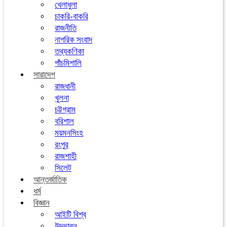
খেলাধুলা
চাকরি-বাকরি
রাজনীতি
নাগরিক সংবাদ
তথ্যকণিকা
পাঁচমিশালি
সারাদেশ
রাজধানী
খুলনা
চট্টগ্রাম
বরিশাল
ময়মনসিংহ
রংপুর
রাজশাহী
সিলেট
আন্তর্জাতিক
ধর্ম
বিজ্ঞান
আইটি বিশ্ব
উদ্ভাবন