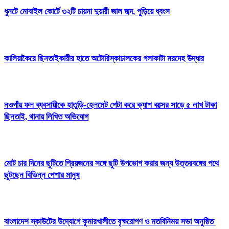
ধুনটে মোবাইল কোর্টে ৩২টি চায়না দুয়ারী জাল জব্দ, পুড়িয়ে ধ্বংস
কালিয়াকৈরে ছিনতাইকারীর হাতে অটোরিস্কাচালকের গলাকাটা মরদেহ উদ্ধার
নওগাঁয় ফল ব্যবসায়ীকে হাতুড়ি-হেলমেট পেটা করে ক্যাশ বক্সের সাড়ে ৫ লাখ টাকা
ছিনতাই, থানায় লিখিত অভিযোগ
মোট চার দিনের ছুটিতে প্রিয়জনের সঙ্গে ছুটি উপভোগ করার জন্য উত্তরবঙ্গের পথে
ছুটছেন বিভিন্ন পেশার মানুষ
বাংলাদেশ স্কাউটের উদ্যোগে কুমারখালীতে বৃক্ষরোপণ ও মতবিনিময় সভা অনুষ্ঠিত