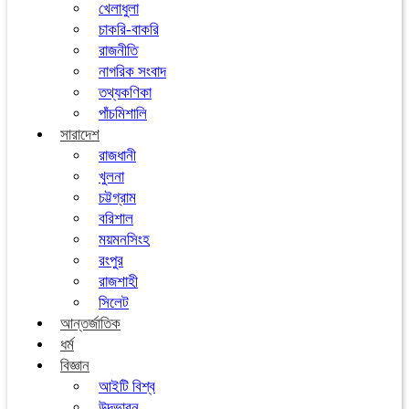
খেলাধুলা
চাকরি-বাকরি
রাজনীতি
নাগরিক সংবাদ
তথ্যকণিকা
পাঁচমিশালি
সারাদেশ
রাজধানী
খুলনা
চট্টগ্রাম
বরিশাল
ময়মনসিংহ
রংপুর
রাজশাহী
সিলেট
আন্তর্জাতিক
ধর্ম
বিজ্ঞান
আইটি বিশ্ব
উদ্ভাবন