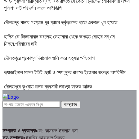
আইনশৃঙ্খলা পরিস্থিতি স্বাভাবিক রাখতে যে কোনো চ্যালেঞ্জ মোকাবিলায় সক্ষম
পুলিশ’ মার্ট পরিদর্শন কালে আইজিপি
দৌলতপুর থানার সংগ্রাম পুর গ্রামে দুর্বৃত্তদের হাতে একজন খুন হয়েছে
হালিম কে জিজ্ঞাসাবাদ করলেই ভেড়ামারা থেকে অপহৃত সোহার সন্ধান
মিলবে,পরিবারের দাবী
দৌলতপুরে প্রকাশ্য দিবালোক গুলি করে হত্যার অভিযোগ
ভ্যাজাইনাল মাসল টাইট ছোট ও শেপ সুন্দর রাখতে ইয়োগার গুরুত্ব অপরিসীম
দৌলতপুরে কুখ্যাত মাদক ব্যবসায়ী ল্যাংড়া ফারুক আটক
সম্পাদক ও প্রকাশকঃ
ডা: কামরুল ইসলাম মনা
সহ-সম্পাদকঃ
ইয়াছির আরাফাত মিফতা