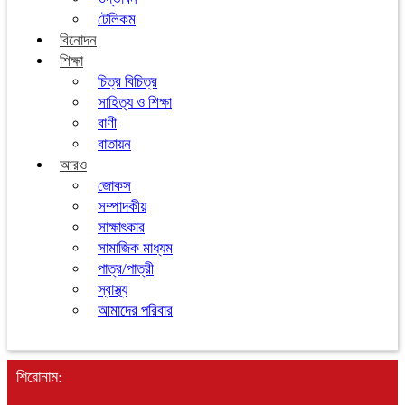
টেলিকম
বিনোদন
শিক্ষা
চিত্র বিচিত্র
সাহিত্য ও শিক্ষা
বাণী
বাতায়ন
আরও
জোকস
সম্পাদকীয়
সাক্ষাৎকার
সামাজিক মাধ্যম
পাত্র/পাত্রী
স্বাস্থ্য
আমাদের পরিবার
শিরোনাম: