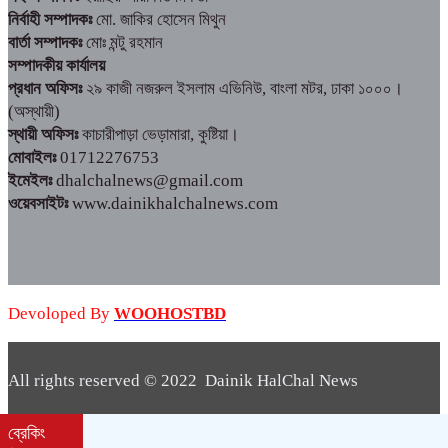
নির্বাহী সম্পাদকঃ
মো. জাকির হোসেন মিথুন
বার্তা সম্পাদকঃ
মোঃ মন্টু রহমান
সম্পাদকীয় কার্যালয়
প্রধান অফিসঃ
২৯ কাজী নজরুল ইসলাম এভিনিউ, বাংলা মটর, ঢাকা ১০০০।
(অস্থায়ী)
স্থায়ী অফিসঃ
কাচারীপাড়া ভেড়ামারা, কুষ্টিয়া।
মোবাইলঃ
01712276753
ইমেইলঃ
dhalchalnews@gmail.com
ওয়েবসাইটঃ
www.dainikhalchalnews.com
Devoloped By
WOOHOSTBD
All rights reserved © 2022 Dainik HalChal News
WooHostBD
Design By
ব্রেকিং