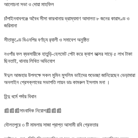
আলোচনা সভা ও দোয়া মাহফিল
চাঁপাইনবাবগঞ্জে অবৈধ সীসা কারখানায় ভ্রাম্যমাণ আদালত ৮ জনের কারাদণ্ড ও
জরিমানা
সীতাকুণ্ডে বিএনপির বর্ণাঢ্য র‍্যালী ও সমাবেশ অনুষ্ঠিত
নওগাঁয় ফল ব্যবসায়ীকে হাতুড়ি-হেলমেট পেটা করে ক্যাশ বক্সের সাড়ে ৫ লাখ টাকা
ছিনতাই, থানায় লিখিত অভিযোগ
ঈদুল আজহার উপলক্ষে সকল মুমিন মুসলিম ভাইদের শুভেচ্ছা জানিয়েছেন ভেড়ামারা
অনলাইন প্রেসক্লাবের সভাপতি লায়ন ডাঃ কামরুল ইসলাম মনা ।
হিন্দু ধর্মে পর্দার বিধান
📰📰📰সাংবাদিক নিয়োগ📰📰📰
দৌলতপুরে ৩ টি মামলায় সাজা প্রাপ্ত আসামী রবি গ্রেফতার