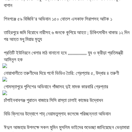
বাগান
শিবগঞ্জে ৫৯ বিজিবি’র অভিযান ১৫০ বোতল এসকাফ সিরাপসহ আটক ১
তাহিরপুরে জমি বিরোধে নারীসহ ৬ জনকে কুপিয়ে আহত ; চিকিৎসাধীন থাকার ১২ দিন
পর আহত মধু মিয়ার মৃত্যু
প্রতিটি ইউনিয়নে খেলার মাঠ বানানো হবে ,,,,,,,,,,,,,,,, যুব ও ক্রীড়া প্রতিমন্ত্রী
আমিনুল হক
নোয়াখালীতে তরুণীদের দিয়ে পর্নো ভিডিও তৈরি: গ্রেপ্তার ৫, উদ্ধার ৪ তরুণী
গোমস্তাপুরে পুলিশের অভিযানে গাঁজাসহ দুই মাদক কারবারি গ্রেপ্তার
চাঁপাইনবাবগঞ্জ পুরাতন বাজারে সিসি রাস্তা ঢালাই কাজের উদ্বোধন
বিডি ক্লিনের উদ্যোগে শাহ্ নেয়ামতুল্লাহ কলেজে পরিচ্ছন্নতা অভিযান
ঈদুল আজহার উপলক্ষে সকল মুমিন মুসলিম ভাইদের শুভেচ্ছা জানিয়েছেন ভেড়ামারা