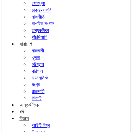
খেলাধুলা
চাকরি-বাকরি
রাজনীতি
নাগরিক সংবাদ
তথ্যকণিকা
পাঁচমিশালি
সারাদেশ
রাজধানী
খুলনা
চট্টগ্রাম
বরিশাল
ময়মনসিংহ
রংপুর
রাজশাহী
সিলেট
আন্তর্জাতিক
ধর্ম
বিজ্ঞান
আইটি বিশ্ব