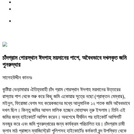
চাঁদগ্রাম গোরস্থান ঈদগাহ ময়দানের পাশে, অবৈধভাবে দখলকৃত জমি
পুনরুদ্ধার
সালেহউদ্দীন কাননঃ
কুষ্টিয়া ভেড়ামারার ঐতিহ্যবাহী চাঁদ গ্রাম গোরস্থান ঈদগাহ ময়দানের উত্তরের
রাস্তার পাশ থেকে শুরু করে কিছু জমি একোয়ার সূত্রে নছো (প্রাক্তন মেম্বার),
মইনুল, ফিরোজা বেগম সহ কয়েকজনের মধ্যে আনুমানিক ১২ শতক জমি অবৈধভাবে
দখল ছিল। কিন্তু জমির আসল মালিক হচ্ছেন মোহাম্মদ নূরু ইসলাম। তিনি এই
জমির জন্য হাইকোর্টে আপিল করেন। অবশেষে দীর্ঘদিন পর হাইকোর্ট আপিলটি
মনজুর করে এবং জমি পুনরুদ্ধারের জন্য কার্যক্রম পরিচালিত হয়।
চাঁদগ্রাম চাষী
ক্লাব মাঠ প্রাঙ্গনে ম্যাজিস্ট্রেট পুলিশসহ হাইকোর্টের কর্মকর্তা বৃন্দ উপস্থিত থেকে