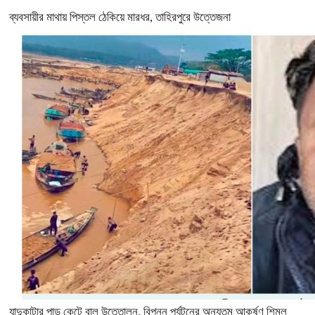
ব্যবসায়ীর মাথায় পিস্তল ঠেকিয়ে মারধর, তাহিরপুরে উত্তেজনা
যাদুকাটার পাড় কেটে বালু উত্তোলন, বিপন্ন পর্যটনের অন্যতম আকর্ষণ শিমুল