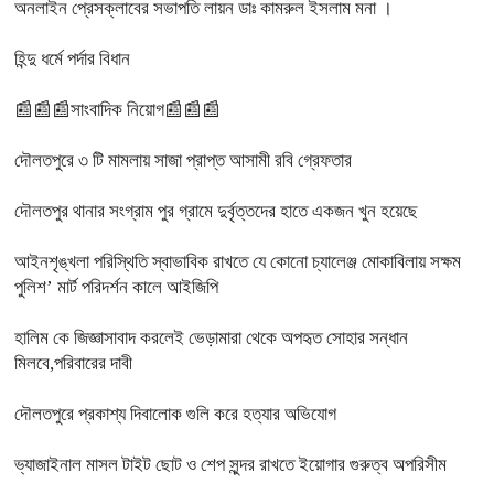
অনলাইন প্রেসক্লাবের সভাপতি লায়ন ডাঃ কামরুল ইসলাম মনা ।
হিন্দু ধর্মে পর্দার বিধান
📰📰📰সাংবাদিক নিয়োগ📰📰📰
দৌলতপুরে ৩ টি মামলায় সাজা প্রাপ্ত আসামী রবি গ্রেফতার
দৌলতপুর থানার সংগ্রাম পুর গ্রামে দুর্বৃত্তদের হাতে একজন খুন হয়েছে
আইনশৃঙ্খলা পরিস্থিতি স্বাভাবিক রাখতে যে কোনো চ্যালেঞ্জ মোকাবিলায় সক্ষম
পুলিশ’ মার্ট পরিদর্শন কালে আইজিপি
হালিম কে জিজ্ঞাসাবাদ করলেই ভেড়ামারা থেকে অপহৃত সোহার সন্ধান
মিলবে,পরিবারের দাবী
দৌলতপুরে প্রকাশ্য দিবালোক গুলি করে হত্যার অভিযোগ
ভ্যাজাইনাল মাসল টাইট ছোট ও শেপ সুন্দর রাখতে ইয়োগার গুরুত্ব অপরিসীম