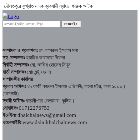
দৌলতপুরে কুখ্যাত মাদক ব্যবসায়ী ল্যাংড়া ফারুক আটক
সম্পাদক ও প্রকাশকঃ
ডা: কামরুল ইসলাম মনা
সহ-সম্পাদকঃ
ইয়াছির আরাফাত মিফতা
নির্বাহী সম্পাদকঃ
মো. জাকির হোসেন মিথুন
বার্তা সম্পাদকঃ
মোঃ মন্টু রহমান
সম্পাদকীয় কার্যালয়
প্রধান অফিসঃ
২৯ কাজী নজরুল ইসলাম এভিনিউ, বাংলা মটর, ঢাকা ১০০০।
(অস্থায়ী)
স্থায়ী অফিসঃ
কাচারীপাড়া ভেড়ামারা, কুষ্টিয়া।
মোবাইলঃ
01712276753
ইমেইলঃ
dhalchalnews@gmail.com
ওয়েবসাইটঃ
www.dainikhalchalnews.com