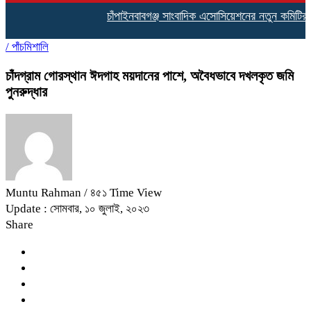
চাঁপাইনবাবগঞ্জ সাংবাদিক এসোসিয়েশনের নতুন কমিটির দায়িত
/
পাঁচমিশালি
চাঁদগ্রাম গোরস্থান ঈদগাহ ময়দানের পাশে, অবৈধভাবে দখলকৃত জমি
পুনরুদ্ধার
Muntu Rahman
/ ৪৫১ Time View
Update : সোমবার, ১০ জুলাই, ২০২৩
Share