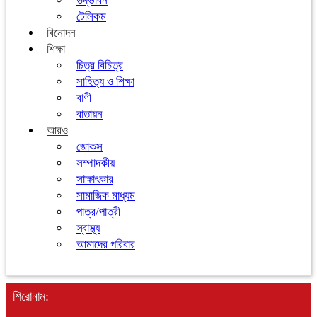
উদ্ভাবন
টেলিকম
বিনোদন
শিক্ষা
চিত্র বিচিত্র
সাহিত্য ও শিক্ষা
বাণী
বাতায়ন
আরও
জোকস
সম্পাদকীয়
সাক্ষাৎকার
সামাজিক মাধ্যম
পাত্র/পাত্রী
স্বাস্থ্য
আমাদের পরিবার
শিরোনাম: