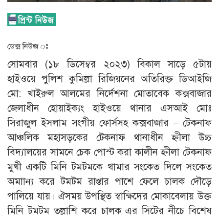
ডেক্স নিউজ ঃ
সোমবার (১৮ ডিসেম্বর ২০২৩) বিকাল সাড়ে ৫টায়
হাইওয়ে পুলিশ কুমিল্লা রিজিয়নের অতিরিক্ত ডিআইজি
মো: খাইরুল আলমের নির্দেশনা মোতাবেক কক্সবাজার
জেলাধীন হোয়াইক্যং হাইওয়ে থানার এসআই মোঃ
সিরাজুল ইসলাম সংগীয় ফোর্সসহ কক্সবাজার – টেকনাফ
আঞ্চলিক মহাসড়কের টেকনাফ থানাধীন হ্নীলা উচ্চ
বিদ্যালয়ের সামনে চেক পোস্ট করা কালীন হ্নীলা টেকনাফ
মুখী একটি মিনি টমটমকে থামার সংকেত দিলে সংকেত
অমাান্য করে টমটম রাস্তার পাশে ফেলে চালক দৌড়ে
পালিয়ে যায়। ঐসময় উপস্থিত স্বাক্ষিদের মোকাবেলায় উক্ত
মিনি টমটম তল্লাশি করে চালক এর সিটের নীচে বিশেষ