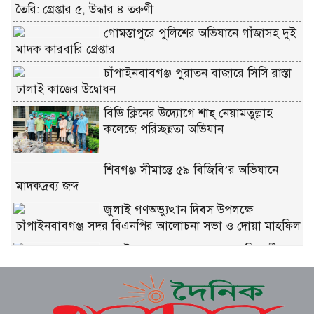
তৈরি: গ্রেপ্তার ৫, উদ্ধার ৪ তরুণী
গোমস্তাপুরে পুলিশের অভিযানে গাঁজাসহ দুই
মাদক কারবারি গ্রেপ্তার
চাঁপাইনবাবগঞ্জ পুরাতন বাজারে সিসি রাস্তা
ঢালাই কাজের উদ্বোধন
বিডি ক্লিনের উদ্যোগে শাহ্ নেয়ামতুল্লাহ
কলেজে পরিচ্ছন্নতা অভিযান
শিবগঞ্জ সীমান্তে ৫৯ বিজিবি’র অভিযানে
মাদকদ্রব্য জব্দ
জুলাই গণঅভ্যুত্থান দিবস উপলক্ষে
চাঁপাইনবাবগঞ্জ সদর বিএনপির আলোচনা সভা ও দোয়া মাহফিল
জুলাই গণঅভ্যুত্থান স্মরণে ৩০০ শিক্ষার্থীদের
মাঝে গাছে চারা বিতরণ করেন
ধুনটে মোবাইল কোর্টে ৩২টি চায়না দুয়ারী
জাল জব্দ, পুড়িয়ে ধ্বংস