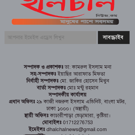
ফকিরনগরে মাদকবিরোধী অভিযানে ভারতীয়
পাতার বিড়ি জব্দ
ড্রাম বাজিয়ে ঝুঁকিপূর্ণ মহাসড়ক পারাপার,
বীরগঞ্জে শিক্ষার্থীদের নিরাপত্তায় ব্যতিক্রমী
উদ্যোগ
সম্পাদক ও প্রকাশকঃ
ডা: কামরুল ইসলাম মনা
সহ-সম্পাদকঃ
ইয়াছির আরাফাত মিফতা
নির্বাহী সম্পাদকঃ
মো. জাকির হোসেন মিথুন
বার্তা সম্পাদকঃ
মোঃ মন্টু রহমান
সম্পাদকীয় কার্যালয়
প্রধান অফিসঃ
২৯ কাজী নজরুল ইসলাম এভিনিউ, বাংলা মটর,
ঢাকা ১০০০। (অস্থায়ী)
স্থায়ী অফিসঃ
কাচারীপাড়া ভেড়ামারা, কুষ্টিয়া।
মোবাইলঃ
01712276753
ইমেইলঃ
dhalchalnews@gmail.com