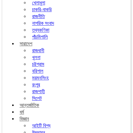
খেলাধুলা
চাকরি-বাকরি
রাজনীতি
নাগরিক সংবাদ
তথ্যকণিকা
পাঁচমিশালি
সারাদেশ
রাজধানী
খুলনা
চট্টগ্রাম
বরিশাল
ময়মনসিংহ
রংপুর
রাজশাহী
সিলেট
আন্তর্জাতিক
ধর্ম
বিজ্ঞান
আইটি বিশ্ব
উদ্ভাবন