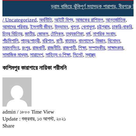
ড্রাম বাজিয়ে ঝুঁকিপূর্ণ মহাসড়ক পারাপার, বীরগঞ্জে শিক্
/
Uncategorized
,
অর্থনীতি
,
আইটি বিশ্ব
,
আজকের রাশিফল
,
আন্তর্জাতিক
,
আমাদের পরিবার
,
ইসলামী জীবন
,
উদ্ভাবন
,
খুলনা
,
খেলাধুলা
,
চট্টগ্রাম
,
চাকরি-বাকরি
,
চিত্র বিচিত্র
,
জাতীয়
,
জোকস
,
টেলিকম
,
তথ্যকণিকা
,
ধর্ম
,
নাগরিক সংবাদ
,
পাঁচমিশালি
,
পাত্র/পাত্রী
,
বরিশাল
,
বাণী
,
বাতায়ন
,
বাংলাদেশ
,
বিজ্ঞান
,
বিনোদন
,
ময়মনসিংহ
,
রংপুর
,
রাজধানী
,
রাজনীতি
,
রাজশাহী
,
শিক্ষা
,
সম্পাদকীয়
,
সাক্ষাৎকার
,
সামাজিক মাধ্যম
,
সারাদেশ
,
সাহিত্য ও শিক্ষা
,
সিলেট
,
স্বাস্থ্য
কাশিমপুর কারাগারে নায়িকা পরীমনি
admin
/ ১৮০০ Time View
Update : শুক্রবার, ১৩ আগস্ট, ২০২১
Share