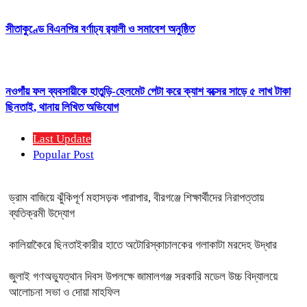
সীতাকুণ্ডে বিএনপির বর্ণাঢ্য র‍্যালী ও সমাবেশ অনুষ্ঠিত
নওগাঁয় ফল ব্যবসায়ীকে হাতুড়ি-হেলমেট পেটা করে ক্যাশ বক্সের সাড়ে ৫ লাখ টাকা
ছিনতাই, থানায় লিখিত অভিযোগ
Last Update
Popular Post
ড্রাম বাজিয়ে ঝুঁকিপূর্ণ মহাসড়ক পারাপার, বীরগঞ্জে শিক্ষার্থীদের নিরাপত্তায়
ব্যতিক্রমী উদ্যোগ
কালিয়াকৈরে ছিনতাইকারীর হাতে অটোরিস্কাচালকের গলাকাটা মরদেহ উদ্ধার
জুলাই গণঅভ্যুত্থান দিবস উপলক্ষে জামালগঞ্জ সরকারি মডেল উচ্চ বিদ্যালয়ে
আলোচনা সভা ও দোয়া মাহফিল