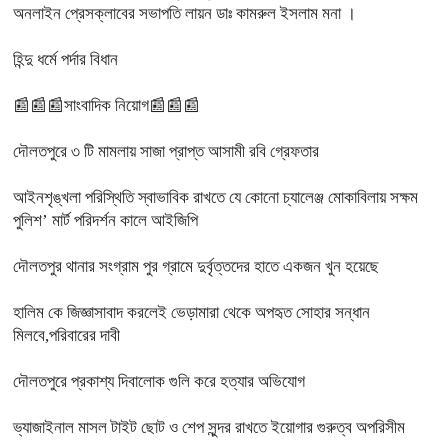
অনলাইন প্রেসক্লাবের সভাপতি লায়ন ডাঃ কামরুল ইসলাম মনা ।
হিন্দু ধর্মে পর্দার বিধান
📰📰📰সাংবাদিক নিয়োগ📰📰📰
দৌলতপুরে ৩ টি মামলায় সাজা প্রাপ্ত আসামী রবি গ্রেফতার
আইনশৃঙ্খলা পরিস্থিতি স্বাভাবিক রাখতে যে কোনো চ্যালেঞ্জ মোকাবিলায় সক্ষম
পুলিশ’ মার্ট পরিদর্শন কালে আইজিপি
দৌলতপুর থানার সংগ্রাম পুর গ্রামে দুর্বৃত্তদের হাতে একজন খুন হয়েছে
হালিম কে জিজ্ঞাসাবাদ করলেই ভেড়ামারা থেকে অপহৃত সোহার সন্ধান
মিলবে,পরিবারের দাবী
দৌলতপুরে প্রকাশ্য দিবালোক গুলি করে হত্যার অভিযোগ
ভ্যাজাইনাল মাসল টাইট ছোট ও শেপ সুন্দর রাখতে ইয়োগার গুরুত্ব অপরিসীম