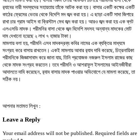
আইনে মামলা করা হয়। বাসার পঞ্চম তলায় অভিযান চালিয়ে পরীমনির বাসা থেকে
র‌্যাবের নারী সদস্যদের সহায়তায় তাঁকে আটক করা হয়। বাসার একটি কক্ষের একটি
কাঠের ফ্রেমের ভেতর থেকে বিদেশি মদ জব্দ করা হয়। এ ছাড়া একটি সাদা জিপারে
রাখা চার গ্রাম আইস বা ক্রিস্টাল মেথ জব্দ করা হয়। আরও জব্দ করা হয় এক ব্লট
এলএসডি মাদক। পরীমনির বাসা থেকে জব্দ বিদেশি মদসহ অন্যান্য মাদকের মোট
দাম দেখানো হয়েছে ২ লাখ ৭ হাজার টাকা।
মামলায় বলা হয়, পরীমনি এসব মাদকদ্রব্য কবির নামের এক ব্যক্তির মাধ্যমে
সংগ্রহ করে বাসায় রাখতেন। একই মামলায় আবার র‌্যাব দাবি করেছে, চিত্রনায়িকা
পরীমনিকে জিজ্ঞাসাবাদ করে জানা যায়, তিনি প্রযোজক নজরুল ইসলাম রাজের কাছ
থেকে মাদক সংগ্রহ করতেন। তবে পরীমনি ও আশরাফুল ইসলামের আইনজীবীরা
আদালতে দাবি করেছেন, র‌্যাব বাসায় মাদক পাওয়ার অভিযোগে যে মামলা করেছে, তা
সঠিক নয়।
আপনার মতামত লিখুন :
Leave a Reply
Your email address will not be published.
Required fields are