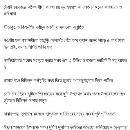
চাঁপাইনবাবগঞ্জে অবৈধ সীসা কারখানায় ভ্রাম্যমাণ আদালত ৮ জনের কারাদণ্ড ও
জরিমানা
সীতাকুণ্ডে বিএনপির বর্ণাঢ্য র‍্যালী ও সমাবেশ অনুষ্ঠিত
নওগাঁয় ফল ব্যবসায়ীকে হাতুড়ি-হেলমেট পেটা করে ক্যাশ বক্সের সাড়ে ৫ লাখ টাকা
ছিনতাই, থানায় লিখিত অভিযোগ
কালিয়াকৈরে সংবাদ সংগ্রহ করার সময় এস এ টিভির উপজেলা প্রতিনিধি সহ আহত
২
জামালগঞ্জে বিভিন্ন কর্মসূচির মধ্য দিয়ে জুলাই গণঅভ্যুত্থান দিবস পালিত
মোট চার দিনের ছুটিতে প্রিয়জনের সঙ্গে ছুটি উপভোগ করার জন্য উত্তরবঙ্গের পথে
ছুটছেন বিভিন্ন পেশার মানুষ
নারায়ণগঞ্জ তুলারাম কলেজে ছাত্রদল ও শিবিরের মধ্যে সংঘর্ষ পুলিশ নিরবতা
ঈদুল আজহার উপলক্ষে সকল মুমিন মুসলিম ভাইদের শুভেচ্ছা জানিয়েছেন ভেড়ামারা