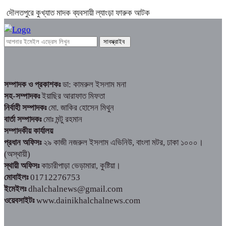
দৌলতপুরে কুখ্যাত মাদক ব্যবসায়ী ল্যাংড়া ফারুক আটক
সম্পাদক ও প্রকাশকঃ
ডা: কামরুল ইসলাম মনা
সহ-সম্পাদকঃ
ইয়াছির আরাফাত মিফতা
নির্বাহী সম্পাদকঃ
মো. জাকির হোসেন মিথুন
বার্তা সম্পাদকঃ
মোঃ মন্টু রহমান
সম্পাদকীয় কার্যালয়
প্রধান অফিসঃ
২৯ কাজী নজরুল ইসলাম এভিনিউ, বাংলা মটর, ঢাকা ১০০০।
(অস্থায়ী)
স্থায়ী অফিসঃ
কাচারীপাড়া ভেড়ামারা, কুষ্টিয়া।
মোবাইলঃ
01712276753
ইমেইলঃ
dhalchalnews@gmail.com
ওয়েবসাইটঃ
www.dainikhalchalnews.com