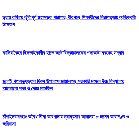
ড্রাম বাজিয়ে ঝুঁকিপূর্ণ মহাসড়ক পারাপার, বীরগঞ্জে শিক্ষার্থীদের নিরাপত্তায় ব্যতিক্রমী
উদ্যোগ
কালিয়াকৈরে ছিনতাইকারীর হাতে অটোরিস্কাচালকের গলাকাটা মরদেহ উদ্ধার
জুলাই গণঅভ্যুত্থান দিবস উপলক্ষে জামালগঞ্জ সরকারি মডেল উচ্চ বিদ্যালয়ে
আলোচনা সভা ও দোয়া মাহফিল
চাঁপাইনবাবগঞ্জে অবৈধ সীসা কারখানায় ভ্রাম্যমাণ আদালত ৮ জনের কারাদণ্ড ও
জরিমানা