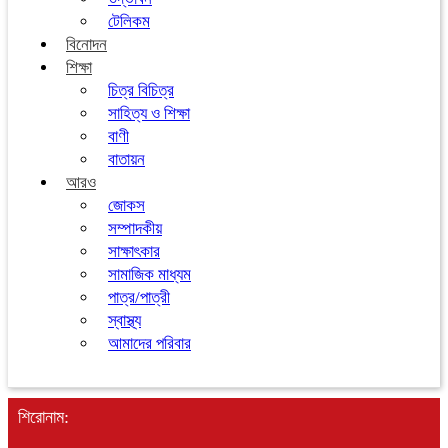
টেলিকম
বিনোদন
শিক্ষা
চিত্র বিচিত্র
সাহিত্য ও শিক্ষা
বাণী
বাতায়ন
আরও
জোকস
সম্পাদকীয়
সাক্ষাৎকার
সামাজিক মাধ্যম
পাত্র/পাত্রী
স্বাস্থ্য
আমাদের পরিবার
শিরোনাম: