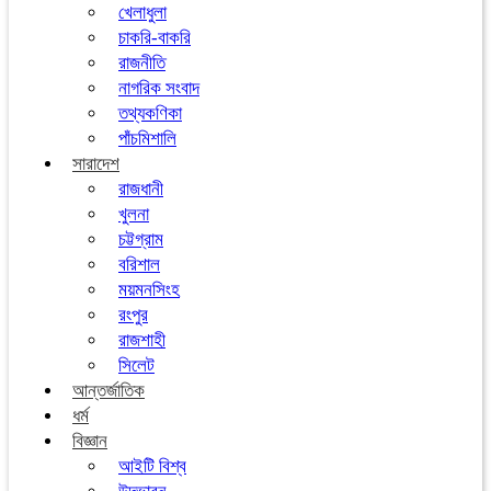
খেলাধুলা
চাকরি-বাকরি
রাজনীতি
নাগরিক সংবাদ
তথ্যকণিকা
পাঁচমিশালি
সারাদেশ
রাজধানী
খুলনা
চট্টগ্রাম
বরিশাল
ময়মনসিংহ
রংপুর
রাজশাহী
সিলেট
আন্তর্জাতিক
ধর্ম
বিজ্ঞান
আইটি বিশ্ব