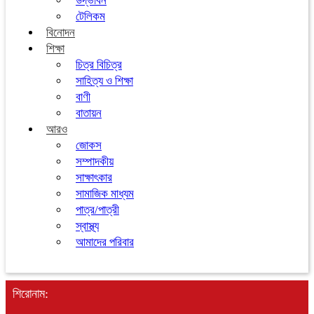
উদ্ভাবন
টেলিকম
বিনোদন
শিক্ষা
চিত্র বিচিত্র
সাহিত্য ও শিক্ষা
বাণী
বাতায়ন
আরও
জোকস
সম্পাদকীয়
সাক্ষাৎকার
সামাজিক মাধ্যম
পাত্র/পাত্রী
স্বাস্থ্য
আমাদের পরিবার
শিরোনাম: