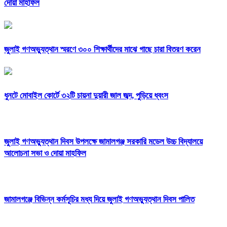
দোয়া মাহফিল
জুলাই গণঅভ্যুত্থান স্মরণে ৩০০ শিক্ষার্থীদের মাঝে গাছে চারা বিতরণ করেন
ধুনটে মোবাইল কোর্টে ৩২টি চায়না দুয়ারী জাল জব্দ, পুড়িয়ে ধ্বংস
জুলাই গণঅভ্যুত্থান দিবস উপলক্ষে জামালগঞ্জ সরকারি মডেল উচ্চ বিদ্যালয়ে
আলোচনা সভা ও দোয়া মাহফিল
জামালগঞ্জে বিভিন্ন কর্মসূচির মধ্য দিয়ে জুলাই গণঅভ্যুত্থান দিবস পালিত