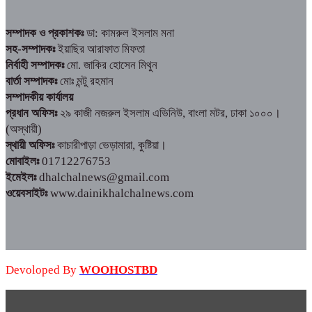
সম্পাদক ও প্রকাশকঃ
ডা: কামরুল ইসলাম মনা
সহ-সম্পাদকঃ
ইয়াছির আরাফাত মিফতা
নির্বাহী সম্পাদকঃ
মো. জাকির হোসেন মিথুন
বার্তা সম্পাদকঃ
মোঃ মন্টু রহমান
সম্পাদকীয় কার্যালয়
প্রধান অফিসঃ
২৯ কাজী নজরুল ইসলাম এভিনিউ, বাংলা মটর, ঢাকা ১০০০।
(অস্থায়ী)
স্থায়ী অফিসঃ
কাচারীপাড়া ভেড়ামারা, কুষ্টিয়া।
মোবাইলঃ
01712276753
ইমেইলঃ
dhalchalnews@gmail.com
ওয়েবসাইটঃ
www.dainikhalchalnews.com
Devoloped By
WOOHOSTBD