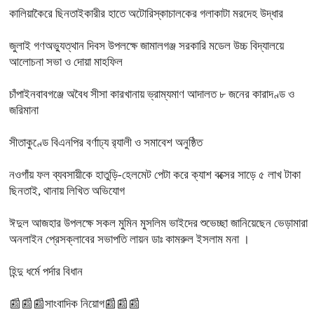
কালিয়াকৈরে ছিনতাইকারীর হাতে অটোরিস্কাচালকের গলাকাটা মরদেহ উদ্ধার
জুলাই গণঅভ্যুত্থান দিবস উপলক্ষে জামালগঞ্জ সরকারি মডেল উচ্চ বিদ্যালয়ে
আলোচনা সভা ও দোয়া মাহফিল
চাঁপাইনবাবগঞ্জে অবৈধ সীসা কারখানায় ভ্রাম্যমাণ আদালত ৮ জনের কারাদণ্ড ও
জরিমানা
সীতাকুণ্ডে বিএনপির বর্ণাঢ্য র‍্যালী ও সমাবেশ অনুষ্ঠিত
নওগাঁয় ফল ব্যবসায়ীকে হাতুড়ি-হেলমেট পেটা করে ক্যাশ বক্সের সাড়ে ৫ লাখ টাকা
ছিনতাই, থানায় লিখিত অভিযোগ
ঈদুল আজহার উপলক্ষে সকল মুমিন মুসলিম ভাইদের শুভেচ্ছা জানিয়েছেন ভেড়ামারা
অনলাইন প্রেসক্লাবের সভাপতি লায়ন ডাঃ কামরুল ইসলাম মনা ।
হিন্দু ধর্মে পর্দার বিধান
📰📰📰সাংবাদিক নিয়োগ📰📰📰