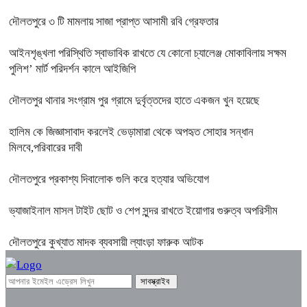
দৌলতপুরে ৩ টি মামলায় সাজা প্রাপ্ত আসামী রবি গ্রেফতার
আইনশৃঙ্খলা পরিস্থিতি স্বাভাবিক রাখতে যে কোনো চ্যালেঞ্জ মোকাবিলায় সক্ষম
পুলিশ’ মার্ট পরিদর্শন কালে আইজিপি
দৌলতপুর থানার সংগ্রাম পুর গ্রামে দুর্বৃত্তদের হাতে একজন খুন হয়েছে
হালিম কে জিজ্ঞাসাবাদ করলেই ভেড়ামারা থেকে অপহৃত সোহার সন্ধান
মিলবে,পরিবারের দাবী
দৌলতপুরে প্রকাশ্য দিবালোক গুলি করে হত্যার অভিযোগ
ভ্যাজাইনাল মাসল টাইট ছোট ও শেপ সুন্দর রাখতে ইয়োগার গুরুত্ব অপরিসীম
দৌলতপুরে কুখ্যাত মাদক ব্যবসায়ী ল্যাংড়া ফারুক আটক