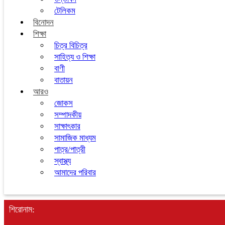
টেলিকম
বিনোদন
শিক্ষা
চিত্র বিচিত্র
সাহিত্য ও শিক্ষা
বাণী
বাতায়ন
আরও
জোকস
সম্পাদকীয়
সাক্ষাৎকার
সামাজিক মাধ্যম
পাত্র/পাত্রী
স্বাস্থ্য
আমাদের পরিবার
শিরোনাম: