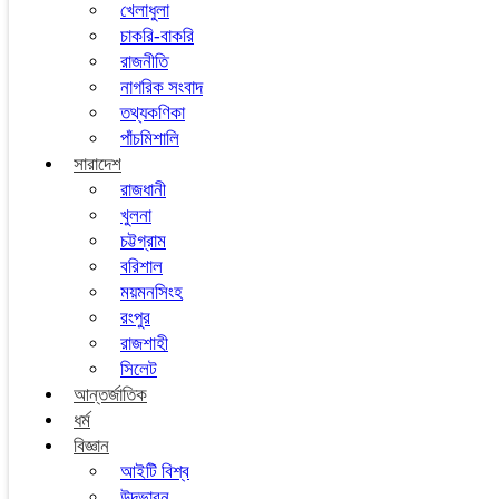
খেলাধুলা
চাকরি-বাকরি
রাজনীতি
নাগরিক সংবাদ
তথ্যকণিকা
পাঁচমিশালি
সারাদেশ
রাজধানী
খুলনা
চট্টগ্রাম
বরিশাল
ময়মনসিংহ
রংপুর
রাজশাহী
সিলেট
আন্তর্জাতিক
ধর্ম
বিজ্ঞান
আইটি বিশ্ব
উদ্ভাবন