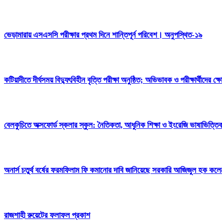
ভেড়ামারায় এসএসসি পরীক্ষার প্রথম দিনে শান্তিপূর্ন পরিবেশ। অনুপস্থিত-১৯
কটিয়াদীতে দীর্ঘসময় বিদ্যুৎবিহীন বৃত্তি পরীক্ষা অনুষ্ঠিত; অভিভাবক ও পরীক্ষার্থীদের ক
বেলকুচিতে অক্সফোর্ড স্কলার স্কুল: নৈতিকতা, আধুনিক শিক্ষা ও ইংরেজি ভাষাভিত্তিক
অনার্স চতুর্থ বর্ষের ফরমফিলাম ফি কমানোর দাবি জানিয়েছে সরকারি আজিজুল হক কলেজের
রাজশাহী রুয়েটের ফলাফল প্রকাশ