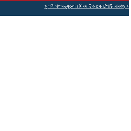
জুলাই গণঅভ্যুত্থান দিবস উপলক্ষে চাঁপাইনবাবগঞ্জ সদর ব