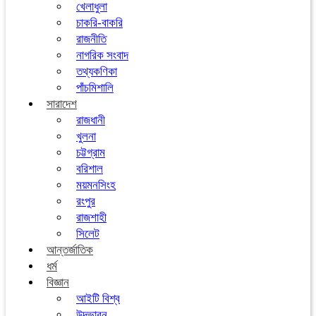
খেলাধুলা
চাকরি-বাকরি
রাজনীতি
নাগরিক সংবাদ
তথ্যকণিকা
পাঁচমিশালি
সারাদেশ
রাজধানী
খুলনা
চট্টগ্রাম
বরিশাল
ময়মনসিংহ
রংপুর
রাজশাহী
সিলেট
আন্তর্জাতিক
ধর্ম
বিজ্ঞান
আইটি বিশ্ব
উদ্ভাবন