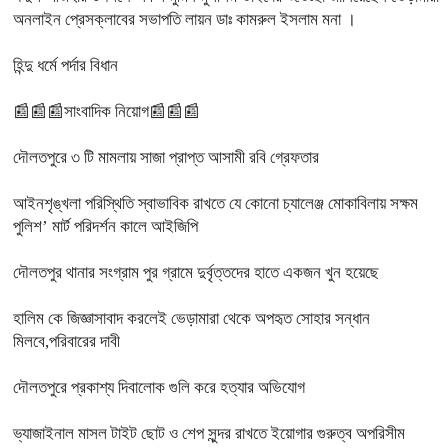
অনলাইন প্রেসক্লাবের সভাপতি লায়ন ডাঃ কামরুল ইসলাম মনা ।
হিন্দু ধর্মে পর্দার বিধান
📰📰📰সাংবাদিক নিয়োগ📰📰📰
দৌলতপুরে ৩ টি মামলায় সাজা প্রাপ্ত আসামী রবি গ্রেফতার
আইনশৃঙ্খলা পরিস্থিতি স্বাভাবিক রাখতে যে কোনো চ্যালেঞ্জ মোকাবিলায় সক্ষম
পুলিশ’ মার্ট পরিদর্শন কালে আইজিপি
দৌলতপুর থানার সংগ্রাম পুর গ্রামে দুর্বৃত্তদের হাতে একজন খুন হয়েছে
হালিম কে জিজ্ঞাসাবাদ করলেই ভেড়ামারা থেকে অপহৃত সোহার সন্ধান
মিলবে,পরিবারের দাবী
দৌলতপুরে প্রকাশ্য দিবালোক গুলি করে হত্যার অভিযোগ
ভ্যাজাইনাল মাসল টাইট ছোট ও শেপ সুন্দর রাখতে ইয়োগার গুরুত্ব অপরিসীম