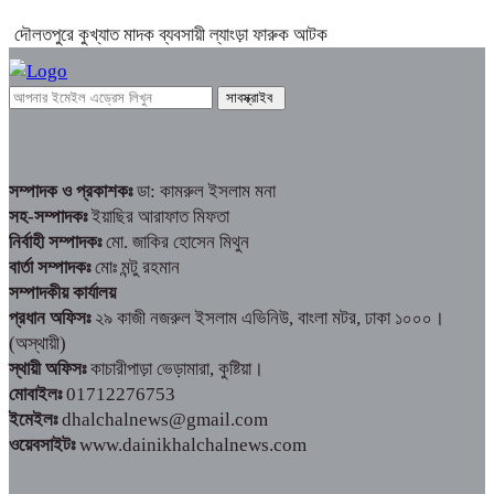
দৌলতপুরে কুখ্যাত মাদক ব্যবসায়ী ল্যাংড়া ফারুক আটক
সম্পাদক ও প্রকাশকঃ
ডা: কামরুল ইসলাম মনা
সহ-সম্পাদকঃ
ইয়াছির আরাফাত মিফতা
নির্বাহী সম্পাদকঃ
মো. জাকির হোসেন মিথুন
বার্তা সম্পাদকঃ
মোঃ মন্টু রহমান
সম্পাদকীয় কার্যালয়
প্রধান অফিসঃ
২৯ কাজী নজরুল ইসলাম এভিনিউ, বাংলা মটর, ঢাকা ১০০০।
(অস্থায়ী)
স্থায়ী অফিসঃ
কাচারীপাড়া ভেড়ামারা, কুষ্টিয়া।
মোবাইলঃ
01712276753
ইমেইলঃ
dhalchalnews@gmail.com
ওয়েবসাইটঃ
www.dainikhalchalnews.com