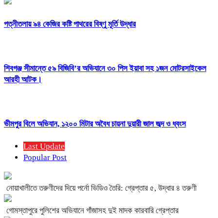
পত্নীতলায় ৯৪ কেজির কষ্টি পাথরের বিষ্ণু মূর্তি উদ্ধার
শিবগঞ্জ সীমান্তে ৫৯ বিজিবি’র অভিযানে ৩০ পিস ইয়াবা সহ ১জন মোটরসাইকেল
আরহী আটক।
ভীমপুর বিলে অভিযান, ১২০০ মিটার অবৈধ চায়না দুয়ারী জাল জব্দ ও ধ্বংস
Last Update
Popular Post
নোয়াখালীতে তরুণীদের দিয়ে পর্নো ভিডিও তৈরি: গ্রেপ্তার ৫, উদ্ধার ৪ তরুণী
গোমস্তাপুরে পুলিশের অভিযানে গাঁজাসহ দুই মাদক কারবারি গ্রেপ্তার