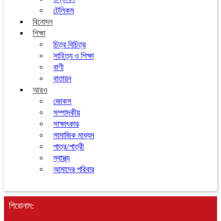
টেলিকম
বিনোদন
শিক্ষা
চিত্র বিচিত্র
সাহিত্য ও শিক্ষা
বাণী
বাতায়ন
আরও
জোকস
সম্পাদকীয়
সাক্ষাৎকার
সামাজিক মাধ্যম
পাত্র/পাত্রী
স্বাস্থ্য
আমাদের পরিবার
শিরোনাম: