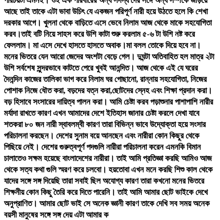
পরিচয়টা এমনই। ওই এক পরিবারের অন্য সদস্য দের সঙ্গে অন্য সম্পর্কে জড়িয়ে
আছে তাই তাকে এটা ভাবা উচিৎ যে একজন পরিপূর্ণ নারী হয়ে উঠতে হলে কি শেখা
দরকার আগে। খুলনা থেকে বাড়িতে এসে ভেবে নিলাম আজ থেকে মাকে সহযোগিতা
করব।তাই বটি নিয়ে সাহস করে উশি কাটা শুরু করলাম ৫-৬ টা উশি নষ্ট করে
ফেললাম। মা এসে দেখে হাসতে হাসতে অবাক।মা বলল তোকে দিয়ে হবে না।
মনের ভিতরে যেন আরো জেদের অংশটা বেড়ে গেল। দুঘন্টা অতিবাহিত হল মাত্র ২টা
উশি সর্বশেষ সুন্দরভাবে কাটতে পেরে খুবই আনন্দিত। আজ থেকে এই যে ঘরের
দৈনন্দিন কাজের তালিকা ভাগ করে নিলাম ঘর গোছানো, রান্নায় সহযোগিতা, নিজের
পোশাক নিজে ধৌত করা, বড়দের যত্ন করা,ছোটদের স্নেহ এবং শিক্ষা প্রদান করা।
বড় হিসাবে সংসারের দায়িত্ব পালন করা। আমি চেষ্টা করব পড়াশুনার পাশাপাশি নারীর
মর্যাদা রাখতে কারণ এখন আমাদের দেশে ইতিহাস জানার চেষ্টা করলে দেখা যাবে
শতকরা ৮০ জন নারী স্বাবলম্বী কারণ তারা বিভিন্ন ভাবে উদ্যোক্তা হয়ে সংসার
পরিচালনা করছেন। দেশের সুনাম বয়ে আনছেন এবং নারীরা কোন কিছুর থেকে
পিছিয়ে নেই। দেশের গুরুত্বপূর্ণ পদগুলি নারীরা পরিচালনা করেন এমনকি বিমান
চালাতেও সক্ষম হয়েছে বাংলাদেশের নারীরা। তাই আমি প্রতিজ্ঞা করছি আমিও আজ
থেকে সত্য কথা গুলি স্মরণ করে চলবো। হয়তোবা এখন মনে করছি শিশু কাল থেকে
যাদের সঙ্গে সঙ্গ দিয়েছি তারা সবাই ছিল অযোগ্য কারণ তারা কখনো মনের ভিতরে
শিক্ষনীয় কোন কিছু তৈরি করে দিতে পারেনি। তাই আমি আমার ছোট ভাইকে দেখে
অনুপ্রাণিত। আমার ছোট ভাই সে অনেক জ্ঞানী কারণ তাকে দেখি সব সময় অনেক
বয়সী মানুষের সঙ্গে সঙ্গ দেয় এটা আমার ক