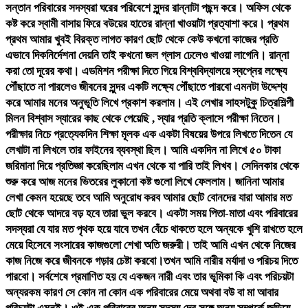
সন্তান পরিবারের সদস্যরা ঘরের পরিবেশে সুন্দর রান্নাটা পছন্দ করে। অফিস থেকে
কষ্ট করে স্বামী বাসায় ফিরে বউয়ের হাতের রান্না খাওয়াটা প্রত্যাশা করে। প্রথম
প্রথম আমার খুবই বিরক্ত লাগত কারণ ছোট থেকে কেউ কখনো কাজের প্রতি
এভাবে দিকনির্দেশনা দেয়নি তাই কখনো জল গ্লাস ঢেলেও খাওয়া লাগেনি। রান্না
করা তো দূরের কথা। এডমিশন পরীক্ষা দিতে গিয়ে বিশ্ববিদ্যালয়ে স্বপ্নের লক্ষ্যে
পৌঁছাতে না পারলেও জীবনের সুন্দর একটি লক্ষ্যে পৌঁছাতে পারবো এমনটা উদ্দেশ্য
করে আমার মনের অনুভূতি লিখে প্রকাশ করলাম। এই লেখার সাহসটুকু চিত্রশিল্পী
মিলন বিশ্বাস স্যারের কাছ থেকে পেয়েছি , স্যার প্রতি ক্লাসে পরীক্ষা নিতেন।
পরীক্ষার নিচে প্রত্যেকদিন শিক্ষা মূলক এক একটা বিষয়ের উপরে লিখতে দিতেন যে
লেখাটা না লিখলে তার ফাইনের ব্যবস্থা ছিল। আমি একদিন না লিখে ৫০ টাকা
জরিমানা দিয়ে প্রতিজ্ঞা করেছিলাম এখন থেকে যা পারি তাই লিখব। সেদিনকার থেকে
শুরু করে আজ মনের ভিতরের লুকানো কষ্ট গুলো লিখে ফেললাম। জানিনা আমার
লেখা কেমন হয়েছে তবে আমি অনুরোধ করব আমার ছোট বোনদের যারা আমার মত
ছোট থেকে আদরে বড় হবে তারা ভুল করবে। একটা সময় পিতা-মাতা এবং পরিবারের
সদস্যরা যে যার মত পৃথক হয়ে যাবে তখন বেঁচে থাকতে হলে অন্যকে খুশি রাখতে হলে
মেয়ে হিসেবে সংসারের কাজগুলো শেখা অতি জরুরী। তাই আমি এখন থেকে নিজের
কাজ নিজে করে জীবনকে গড়ার চেষ্টা করবো।তখন আমি নারীর মর্যাদা ও পরিচয় দিতে
পারবো। সর্বশেষে প্রমাণিত হয় যে একজন নারী এবং তার ভূমিকা কি এবং পরিচয়টা
অন্যরকম কারণ সে কোন না কোন এক পরিবারের মেয়ে অথবা বউ বা মা আবার