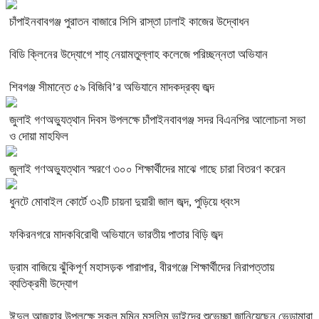
চাঁপাইনবাবগঞ্জ পুরাতন বাজারে সিসি রাস্তা ঢালাই কাজের উদ্বোধন
বিডি ক্লিনের উদ্যোগে শাহ্ নেয়ামতুল্লাহ কলেজে পরিচ্ছন্নতা অভিযান
শিবগঞ্জ সীমান্তে ৫৯ বিজিবি’র অভিযানে মাদকদ্রব্য জব্দ
জুলাই গণঅভ্যুত্থান দিবস উপলক্ষে চাঁপাইনবাবগঞ্জ সদর বিএনপির আলোচনা সভা
ও দোয়া মাহফিল
জুলাই গণঅভ্যুত্থান স্মরণে ৩০০ শিক্ষার্থীদের মাঝে গাছে চারা বিতরণ করেন
ধুনটে মোবাইল কোর্টে ৩২টি চায়না দুয়ারী জাল জব্দ, পুড়িয়ে ধ্বংস
ফকিরনগরে মাদকবিরোধী অভিযানে ভারতীয় পাতার বিড়ি জব্দ
ড্রাম বাজিয়ে ঝুঁকিপূর্ণ মহাসড়ক পারাপার, বীরগঞ্জে শিক্ষার্থীদের নিরাপত্তায়
ব্যতিক্রমী উদ্যোগ
ঈদুল আজহার উপলক্ষে সকল মুমিন মুসলিম ভাইদের শুভেচ্ছা জানিয়েছেন ভেড়ামারা