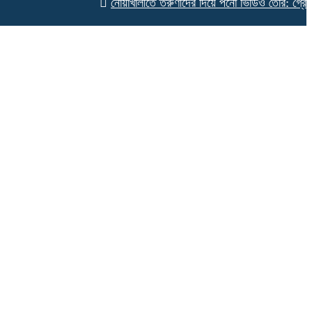
নোয়াখালীতে তরুণীদের দিয়ে পর্নো ভিডিও তৈরি: গ্রেপ্তার ৫