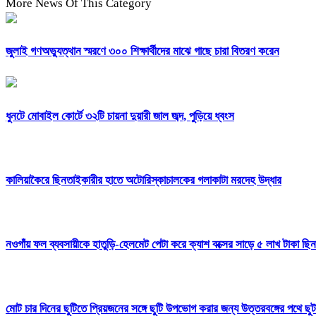
More News Of This Category
জুলাই গণঅভ্যুত্থান স্মরণে ৩০০ শিক্ষার্থীদের মাঝে গাছে চারা বিতরণ করেন
ধুনটে মোবাইল কোর্টে ৩২টি চায়না দুয়ারী জাল জব্দ, পুড়িয়ে ধ্বংস
কালিয়াকৈরে ছিনতাইকারীর হাতে অটোরিস্কাচালকের গলাকাটা মরদেহ উদ্ধার
নওগাঁয় ফল ব্যবসায়ীকে হাতুড়ি-হেলমেট পেটা করে ক্যাশ বক্সের সাড়ে ৫ লাখ টাকা ছ
মোট চার দিনের ছুটিতে প্রিয়জনের সঙ্গে ছুটি উপভোগ করার জন্য উত্তরবঙ্গের পথে ছু