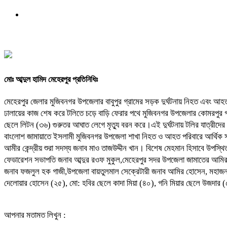
মোঃ আব্দুল হামিদ মেহেরপুর প্রতিনিধিঃ
মেহেরপুর জেলার মুজিবনগর উপজেলার বাবুপুর গ্রামের সড়ক দুর্ঘটনায় নিহত এবং আ
ঢালায়ের কাজ শেষ করে টলিতে চড়ে বাড়ি ফেরার পথে মুজিবনগর উপজেলার কোমরপুর গ্র
ছেলে লিটন (৩৬) গুরুতর আঘাত লেগে মৃত্যু বরন করে।এই দুর্ঘটনায় টলির যাত্রী
বাংলােশ জামায়াতে ইসলামী মুজিবনগর উপজেলা শাখা নিহত ও আহত পরিবারে আর্থিক স
আমীর কেন্দ্রীয় শুরা সদস্য জনাব মাও তাজউদ্দীন খান। বিশেষ মেহমান হিসাবে উপস
ফেডারেশন সভাপতি জনাব আব্দুর রওফ মুকুল,মেহেরপুর সদর উপজেলা জামাতের আমির 
জনাব ফজলুল হক গাজী,উপজেলা বায়তুলমাল সেক্রেটারী জনাব আমির হোসেন, মহাজনপুর
দেলোয়ার হোসেন (২৫), মো: হবির ছেলে কাদা মিয়া (৪০), গনি মিয়ার ছেলে উজদার
আপনার মতামত লিখুন :