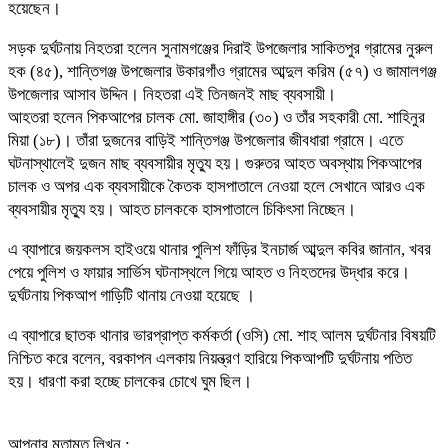
হয়েছেন।
সড়ক দুর্ঘটনায় নিহতরা হলেন সুনামগঞ্জের দিরাই উপজেলার সাকিতপুর গ্রামের নুরুল
হক (৪৫), শান্তিগঞ্জ উপজেলার উকারগাঁও গ্রামের আব্দুল করিম (৫৭) ও জামালগঞ্জ
উপজেলার আসাব উদ্দিন। নিহতরা এই তিনজনই মাছ ব্যবসায়ী।
আহতরা হলেন পিকআপের চালক মো. জাহাঙ্গীর (৩০) ও তাঁর সহকারী মো. শাহিনুর
মিয়া (১৮)। তাঁরা দুজনের বাড়িই শান্তিগঞ্জ উপজেলার জীবধারা গ্রামে। এতে
ঘটনাস্থালেই দুজন মাছ ব্যবসায়ীর মৃত্যু হয়। গুরুতর আহত অবস্থায় পিকআপের
চালক ও অপর এক ব্যবসায়ীকে কৈতক হাসপাতালে নেওয়া হলে সেখানে আরও এক
ব্যবসায়ীর মৃত্যু হয়। আহত চালককে হাসপাতালে চিকিৎসা নিচ্ছেন।
এ ব্যাপারে জয়কলস হাইওয়ে থানার পুলিশ ফাঁড়ির ইনচার্জ আব্দুল কবির জানান, খবর
পেয়ে পুলিশ ও ফায়ার সার্ভিস ঘটনাস্থলে গিয়ে আহত ও নিহতদের উদ্ধার করে।
দুর্ঘটনায় পিকআপ গাড়িটি থানায় নেওয়া হয়েছে ।
এ ব্যাপারে ছাতক থানার ভারপ্রাপ্ত কর্মকর্তা (ওসি) মো. শাহ আলম দুর্ঘটনার বিষয়টি
নিশ্চিত করে বলেন, বরকাপন এলকায় নিয়ন্ত্রণ হারিয়ে পিকআপটি দুর্ঘটনায় পতিত
হয়। ধারণা করা হচ্ছে চালকের চোখে ঘুম ছিল।
আপনার মতামত লিখুন :