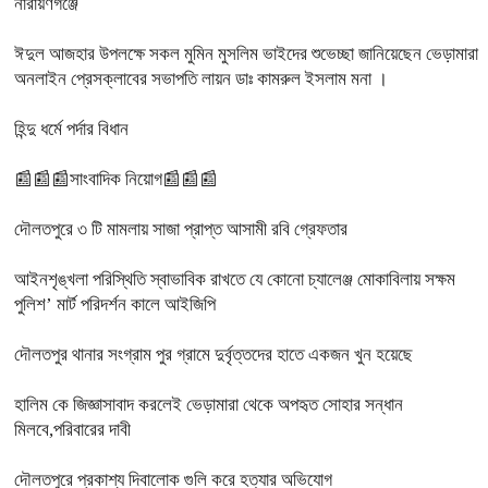
নারায়ণগঞ্জে
ঈদুল আজহার উপলক্ষে সকল মুমিন মুসলিম ভাইদের শুভেচ্ছা জানিয়েছেন ভেড়ামারা
অনলাইন প্রেসক্লাবের সভাপতি লায়ন ডাঃ কামরুল ইসলাম মনা ।
হিন্দু ধর্মে পর্দার বিধান
📰📰📰সাংবাদিক নিয়োগ📰📰📰
দৌলতপুরে ৩ টি মামলায় সাজা প্রাপ্ত আসামী রবি গ্রেফতার
আইনশৃঙ্খলা পরিস্থিতি স্বাভাবিক রাখতে যে কোনো চ্যালেঞ্জ মোকাবিলায় সক্ষম
পুলিশ’ মার্ট পরিদর্শন কালে আইজিপি
দৌলতপুর থানার সংগ্রাম পুর গ্রামে দুর্বৃত্তদের হাতে একজন খুন হয়েছে
হালিম কে জিজ্ঞাসাবাদ করলেই ভেড়ামারা থেকে অপহৃত সোহার সন্ধান
মিলবে,পরিবারের দাবী
দৌলতপুরে প্রকাশ্য দিবালোক গুলি করে হত্যার অভিযোগ