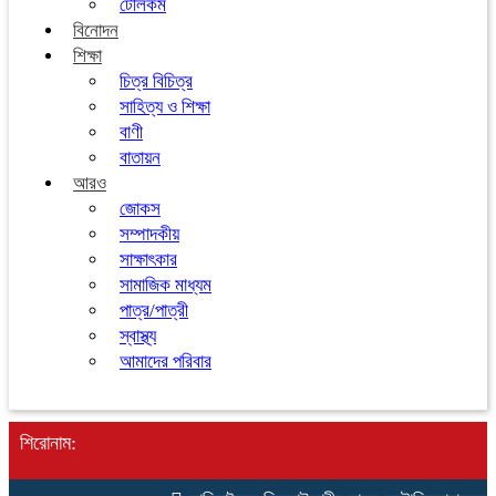
টেলিকম
বিনোদন
শিক্ষা
চিত্র বিচিত্র
সাহিত্য ও শিক্ষা
বাণী
বাতায়ন
আরও
জোকস
সম্পাদকীয়
সাক্ষাৎকার
সামাজিক মাধ্যম
পাত্র/পাত্রী
স্বাস্থ্য
আমাদের পরিবার
শিরোনাম: