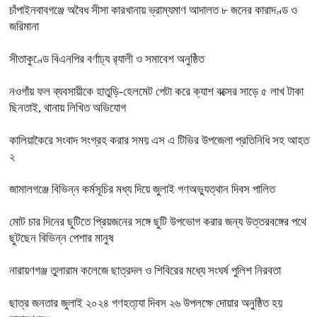
চাঁপাইনবাবগঞ্জে অবৈধ সীসা কারখানায় ভ্রাম্যমাণ আদালত ৮ জনের কারাদণ্ড ও
জরিমানা
সীতাকুণ্ডে বিএনপির বর্ণাঢ্য র‍্যালী ও সমাবেশ অনুষ্ঠিত
নওগাঁয় ফল ব্যবসায়ীকে হাতুড়ি-হেলমেট পেটা করে ক্যাশ বক্সের সাড়ে ৫ লাখ টাকা
ছিনতাই, থানায় লিখিত অভিযোগ
কালিয়াকৈরে সংবাদ সংগ্রহ করার সময় এস এ টিভির উপজেলা প্রতিনিধি সহ আহত
২
জামালগঞ্জে বিভিন্ন কর্মসূচির মধ্য দিয়ে জুলাই গণঅভ্যুত্থান দিবস পালিত
মোট চার দিনের ছুটিতে প্রিয়জনের সঙ্গে ছুটি উপভোগ করার জন্য উত্তরবঙ্গের পথে
ছুটছেন বিভিন্ন পেশার মানুষ
নারায়ণগঞ্জ তুলারাম কলেজে ছাত্রদল ও শিবিরের মধ্যে সংঘর্ষ পুলিশ নিরবতা
ছাত্র জনতার জুলাই ২০২৪ গণহত্য্যা দিবস ২৬ উপলক্ষে দোয়ার অনুষ্ঠিত হয়