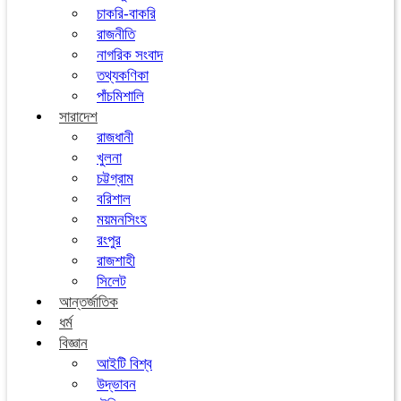
চাকরি-বাকরি
রাজনীতি
নাগরিক সংবাদ
তথ্যকণিকা
পাঁচমিশালি
সারাদেশ
রাজধানী
খুলনা
চট্টগ্রাম
বরিশাল
ময়মনসিংহ
রংপুর
রাজশাহী
সিলেট
আন্তর্জাতিক
ধর্ম
বিজ্ঞান
আইটি বিশ্ব
উদ্ভাবন