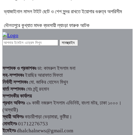
ভ্যাজাইনাল মাসল টাইট ছোট ও শেপ সুন্দর রাখতে ইয়োগার গুরুত্ব অপরিসীম
দৌলতপুরে কুখ্যাত মাদক ব্যবসায়ী ল্যাংড়া ফারুক আটক
সম্পাদক ও প্রকাশকঃ
ডা: কামরুল ইসলাম মনা
সহ-সম্পাদকঃ
ইয়াছির আরাফাত মিফতা
নির্বাহী সম্পাদকঃ
মো. জাকির হোসেন মিথুন
বার্তা সম্পাদকঃ
মোঃ মন্টু রহমান
সম্পাদকীয় কার্যালয়
প্রধান অফিসঃ
২৯ কাজী নজরুল ইসলাম এভিনিউ, বাংলা মটর, ঢাকা ১০০০।
(অস্থায়ী)
স্থায়ী অফিসঃ
কাচারীপাড়া ভেড়ামারা, কুষ্টিয়া।
মোবাইলঃ
01712276753
ইমেইলঃ
dhalchalnews@gmail.com