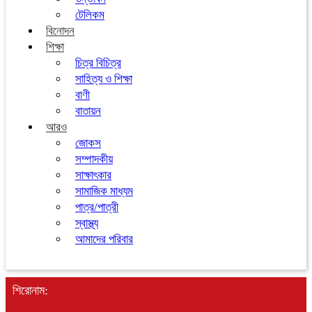
টেলিকম
বিনোদন
শিক্ষা
চিত্র বিচিত্র
সাহিত্য ও শিক্ষা
বাণী
বাতায়ন
আরও
জোকস
সম্পাদকীয়
সাক্ষাৎকার
সামাজিক মাধ্যম
পাত্র/পাত্রী
স্বাস্থ্য
আমাদের পরিবার
শিরোনাম: