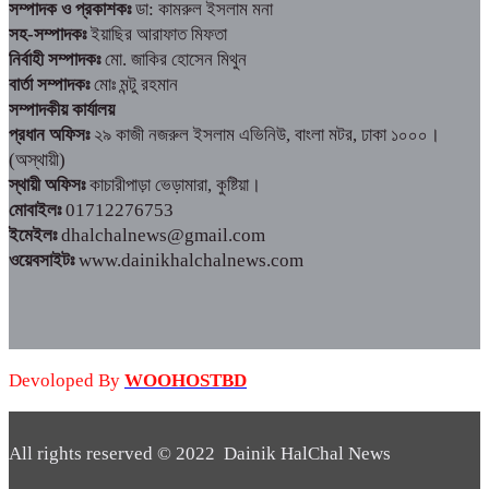
সম্পাদক ও প্রকাশকঃ
ডা: কামরুল ইসলাম মনা
সহ-সম্পাদকঃ
ইয়াছির আরাফাত মিফতা
নির্বাহী সম্পাদকঃ
মো. জাকির হোসেন মিথুন
বার্তা সম্পাদকঃ
মোঃ মন্টু রহমান
সম্পাদকীয় কার্যালয়
প্রধান অফিসঃ
২৯ কাজী নজরুল ইসলাম এভিনিউ, বাংলা মটর, ঢাকা ১০০০।
(অস্থায়ী)
স্থায়ী অফিসঃ
কাচারীপাড়া ভেড়ামারা, কুষ্টিয়া।
মোবাইলঃ
01712276753
ইমেইলঃ
dhalchalnews@gmail.com
ওয়েবসাইটঃ
www.dainikhalchalnews.com
Devoloped By
WOOHOSTBD
All rights reserved © 2022 Dainik HalChal News