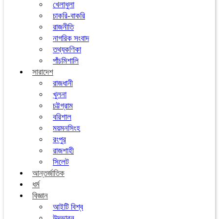
খেলাধুলা
চাকরি-বাকরি
রাজনীতি
নাগরিক সংবাদ
তথ্যকণিকা
পাঁচমিশালি
সারাদেশ
রাজধানী
খুলনা
চট্টগ্রাম
বরিশাল
ময়মনসিংহ
রংপুর
রাজশাহী
সিলেট
আন্তর্জাতিক
ধর্ম
বিজ্ঞান
আইটি বিশ্ব
উদ্ভাবন