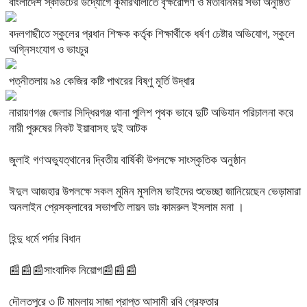
বাংলাদেশ স্কাউটের উদ্যোগে কুমারখালীতে বৃক্ষরোপণ ও মতবিনিময় সভা অনুষ্ঠিত
বদলগাছীতে স্কুলের প্রধান শিক্ষক কর্তৃক শিক্ষার্থীকে ধর্ষণ চেষ্টার অভিযোগ, স্কুলে
অগ্নিসংযোগ ও ভাংচুর
পত্নীতলায় ৯৪ কেজির কষ্টি পাথরের বিষ্ণু মূর্তি উদ্ধার
নারায়ণগঞ্জ জেলার সিদ্ধিরগঞ্জ থানা পুলিশ পৃথক ভাবে দুটি অভিযান পরিচালনা করে
নারী পুরুষের নিকট ইয়াবাসহ দুই আটক
জুলাই গণঅভ্যুত্থানের দ্বিতীয় বার্ষিকী উপলক্ষে সাংস্কৃতিক অনুষ্ঠান
ঈদুল আজহার উপলক্ষে সকল মুমিন মুসলিম ভাইদের শুভেচ্ছা জানিয়েছেন ভেড়ামারা
অনলাইন প্রেসক্লাবের সভাপতি লায়ন ডাঃ কামরুল ইসলাম মনা ।
হিন্দু ধর্মে পর্দার বিধান
📰📰📰সাংবাদিক নিয়োগ📰📰📰
দৌলতপুরে ৩ টি মামলায় সাজা প্রাপ্ত আসামী রবি গ্রেফতার