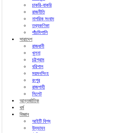
চাকরি-বাকরি
রাজনীতি
নাগরিক সংবাদ
তথ্যকণিকা
পাঁচমিশালি
সারাদেশ
রাজধানী
খুলনা
চট্টগ্রাম
বরিশাল
ময়মনসিংহ
রংপুর
রাজশাহী
সিলেট
আন্তর্জাতিক
ধর্ম
বিজ্ঞান
আইটি বিশ্ব
উদ্ভাবন