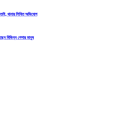
িনতাই, থানায় লিখিত অভিযোগ
টছেন বিভিন্ন পেশার মানুষ