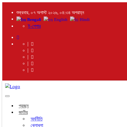
শুক্রবার, ০৭ অগাস্ট ২০২৬, ০৪:৩৪ অপরাহ্ন
Bengali
English
Hindi
ই-পেপার
Toggle
navigation
প্রচ্ছদ
জাতীয়
অর্থনীতি
খেলাধুলা