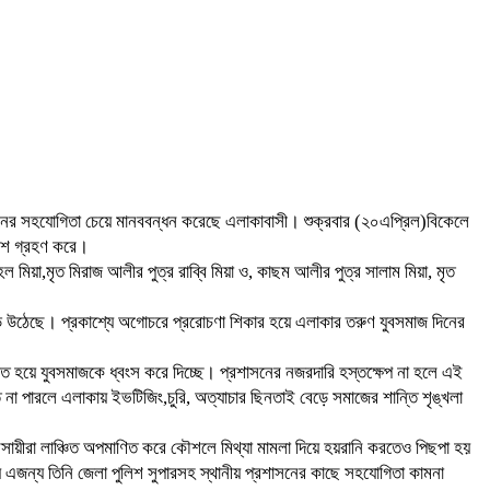
শাসনের সহযোগিতা চেয়ে মানববন্ধন করেছে এলাকাবাসী। শুক্রবার (২০এপ্রিল)বিকেলে
 অংশ গ্রহণ করে।
েল মিয়া,মৃত মিরাজ আলীর পুত্র রাব্বি মিয়া ও, কাছম আলীর পুত্র সালাম মিয়া, মৃত
ে উঠেছে। প্রকাশ্যে অগোচরে প্ররোচণা শিকার হয়ে এলাকার তরুণ যুবসমাজ দিনের
্ত হয়ে যুবসমাজকে ধ্বংস করে দিচ্ছে। প্রশাসনের নজরদারি হস্তক্ষেপ না হলে এই
া পারলে এলাকায় ইভটিজিং,চুরি, অত্যাচার ছিনতাই বেড়ে সমাজের শান্তি শৃঙ্খলা
যবসায়ীরা লাঞ্চিত অপমাণিত করে কৌশলে মিথ্যা মামলা দিয়ে হয়রানি করতেও পিছপা হয়
য় এজন্য তিনি জেলা পুলিশ সুপারসহ স্থানীয় প্রশাসনের কাছে সহযোগিতা কামনা