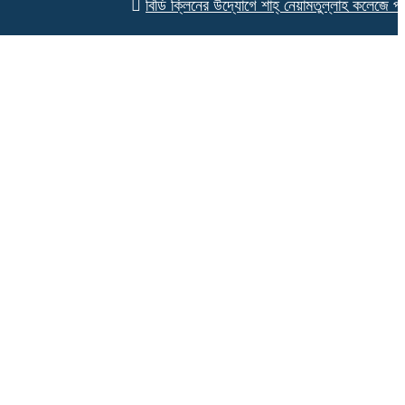
বিডি ক্লিনের উদ্যোগে শাহ্ নেয়ামতুল্লাহ কলেজে পরিচ্ছন্ন