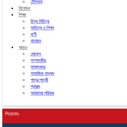
টেলিকম
বিনোদন
শিক্ষা
চিত্র বিচিত্র
সাহিত্য ও শিক্ষা
বাণী
বাতায়ন
আরও
জোকস
সম্পাদকীয়
সাক্ষাৎকার
সামাজিক মাধ্যম
পাত্র/পাত্রী
স্বাস্থ্য
আমাদের পরিবার
শিরোনাম: