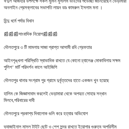
ঈদুল আজহার উপলক্ষে সকল মুমিন মুসলিম ভাইদের শুভেচ্ছা জানিয়েছেন ভেড়ামারা
অনলাইন প্রেসক্লাবের সভাপতি লায়ন ডাঃ কামরুল ইসলাম মনা ।
হিন্দু ধর্মে পর্দার বিধান
📰📰📰সাংবাদিক নিয়োগ📰📰📰
দৌলতপুরে ৩ টি মামলায় সাজা প্রাপ্ত আসামী রবি গ্রেফতার
আইনশৃঙ্খলা পরিস্থিতি স্বাভাবিক রাখতে যে কোনো চ্যালেঞ্জ মোকাবিলায় সক্ষম
পুলিশ’ মার্ট পরিদর্শন কালে আইজিপি
দৌলতপুর থানার সংগ্রাম পুর গ্রামে দুর্বৃত্তদের হাতে একজন খুন হয়েছে
হালিম কে জিজ্ঞাসাবাদ করলেই ভেড়ামারা থেকে অপহৃত সোহার সন্ধান
মিলবে,পরিবারের দাবী
দৌলতপুরে প্রকাশ্য দিবালোক গুলি করে হত্যার অভিযোগ
ভ্যাজাইনাল মাসল টাইট ছোট ও শেপ সুন্দর রাখতে ইয়োগার গুরুত্ব অপরিসীম