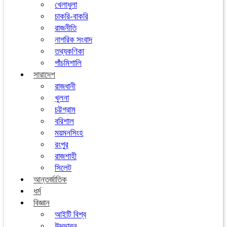
খেলাধুলা
চাকরি-বাকরি
রাজনীতি
নাগরিক সংবাদ
তথ্যকণিকা
পাঁচমিশালি
সারাদেশ
রাজধানী
খুলনা
চট্টগ্রাম
বরিশাল
ময়মনসিংহ
রংপুর
রাজশাহী
সিলেট
আন্তর্জাতিক
ধর্ম
বিজ্ঞান
আইটি বিশ্ব
উদ্ভাবন