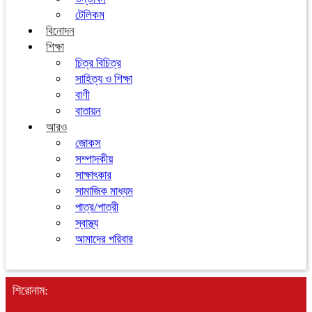
টেলিকম
বিনোদন
শিক্ষা
চিত্র বিচিত্র
সাহিত্য ও শিক্ষা
বাণী
বাতায়ন
আরও
জোকস
সম্পাদকীয়
সাক্ষাৎকার
সামাজিক মাধ্যম
পাত্র/পাত্রী
স্বাস্থ্য
আমাদের পরিবার
শিরোনাম: