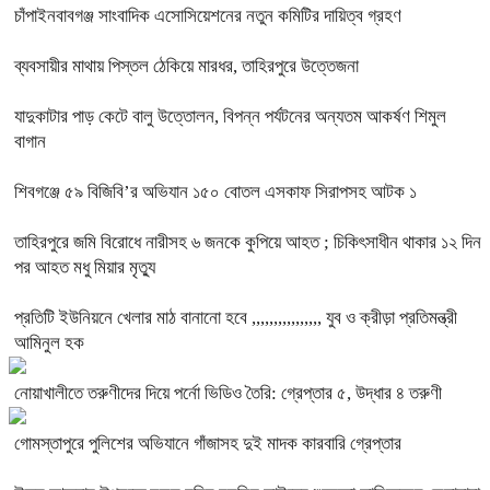
চাঁপাইনবাবগঞ্জ সাংবাদিক এসোসিয়েশনের নতুন কমিটির দায়িত্ব গ্রহণ
ব্যবসায়ীর মাথায় পিস্তল ঠেকিয়ে মারধর, তাহিরপুরে উত্তেজনা
যাদুকাটার পাড় কেটে বালু উত্তোলন, বিপন্ন পর্যটনের অন্যতম আকর্ষণ শিমুল
বাগান
শিবগঞ্জে ৫৯ বিজিবি’র অভিযান ১৫০ বোতল এসকাফ সিরাপসহ আটক ১
তাহিরপুরে জমি বিরোধে নারীসহ ৬ জনকে কুপিয়ে আহত ; চিকিৎসাধীন থাকার ১২ দিন
পর আহত মধু মিয়ার মৃত্যু
প্রতিটি ইউনিয়নে খেলার মাঠ বানানো হবে ,,,,,,,,,,,,,,,, যুব ও ক্রীড়া প্রতিমন্ত্রী
আমিনুল হক
নোয়াখালীতে তরুণীদের দিয়ে পর্নো ভিডিও তৈরি: গ্রেপ্তার ৫, উদ্ধার ৪ তরুণী
গোমস্তাপুরে পুলিশের অভিযানে গাঁজাসহ দুই মাদক কারবারি গ্রেপ্তার