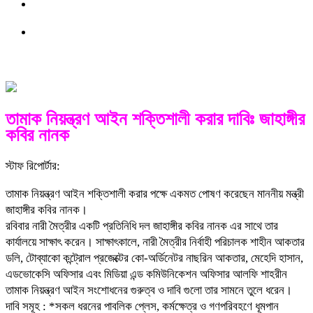
তামাক নিয়ন্ত্রণ আইন শক্তিশালী করার দাবিঃ জাহাঙ্গীর
কবির নানক
স্টাফ রিপোর্টার:
তামাক নিয়ন্ত্রণ আইন শক্তিশালী করার পক্ষে একমত পোষণ করেছেন মাননীয় মন্ত্রী
জাহাঙ্গীর কবির নানক।
রবিবার নারী মৈত্রীর একটি প্রতিনিধি দল জাহাঙ্গীর কবির নানক এর সাথে তার
কার্যালয়ে সাক্ষাৎ করেন। সাক্ষাৎকালে, নারী মৈত্রীর নির্বাহী পরিচালক শাহীন আকতার
ডলি, টোব্যাকো কন্ট্রোল প্রজেক্টের কো-অর্ডিনেটর নাছরিন আকতার, মেহেদি হাসান,
এডভোকেসি অফিসার এবং মিডিয়া এন্ড কমিউনিকেশন অফিসার আলফি শাহরীন
তামাক নিয়ন্ত্রণ আইন সংশোধনের গুরুত্ব ও দাবি গুলো তার সামনে তুলে ধরেন।
দাবি সমূহ : *সকল ধরনের পাবলিক প্লেস, কর্মক্ষেত্র ও গণপরিবহণে ধূমপান