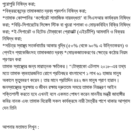
পুরোপুরি নিষিদ্ধ করা;
*বিক্রয়কেন্দ্রে তামাকজাত দ্রব্য প্রদর্শন নিষিদ্ধ করা;
*তামাক কোম্পানির ‘কর্পোরেট সামাজিক দায়বদ্ধতা’ বা সিএসআর কার্যক্রম নিষিদ্ধ
করা; *বিড়ি-সিগারেটের সিঙ্গেল স্টিক বা খুচরা শলাকা ও মোড়কবিহিন বিক্রি নিষিদ্ধ
করা; *ই-সিগারেট ও হিটেড টোব্যাকো প্রোডাক্ট (এইচটিপি) আমদানি ও বিক্রয়
নিষিদ্ধ করা;
*সচিত্র স্বাস্থ্য সতর্কবার্তার আকার বৃদ্ধি (৫০% থেকে ৯০% এ উন্নিতকরন) ও
প্লেইন প্যাকেজিংসহ তামাকজাত দ্রব্য *মোড়কজাতকরণের ক্ষেত্রে কঠোর নিয়ম
প্রণয়ন করা
তামাক স্বাস্থ্যের জন্য মারাত্নক ক্ষতিকর। “টোব্যাকো এটলাস ২০১৮-এর তথ্য
মতে তামাক ব্যবহারজনিত রোগে প্রতিবছর বাংলাদেশে ১ লাখ ৬১ হাজার মানুষ
অকালে মৃত্যুবরণ করেন। তার মানে প্রতিদিন ৪৪২ জন মানুষ প্রাণ হারান।
জনস্বাস্থ্যের সুরক্ষায় ও জীবন রক্ষায় দ্রুততম সময়ে তামাক নিয়ন্ত্রণ আইন
শক্তিশালী করতে হবে এখনই বলে একমত পোষণ করেন মাননীয় মন্ত্রী জাহাঙ্গীর
কবির নানক এবং তামাক বিরোধী সকল কার্যক্রমে নারী মৈত্রীর পাশে থাকার আশ্বাস
দেন তিনি
আপনার মতামত লিখুন :