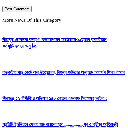
More News Of This Category
সীতাকুণ্ডে সমাজ কল্যাণ ফেডারেশনের আয়োজনে৩০হাজার বৃক্ষ বিতরণ
কর্মসূচি-২০২৬ অনুষ্ঠিত
যাদুকাটার পাড় কেটে বালু উত্তোলন, বিপন্ন পর্যটনের অন্যতম আকর্ষণ শিমুল বাগান
শিবগঞ্জে ৫৯ বিজিবি’র অভিযান ১৫০ বোতল এসকাফ সিরাপসহ আটক ১
প্রতিটি ইউনিয়নে খেলার মাঠ বানানো হবে ,,,,,,,,,,,,,,,, যুব ও ক্রীড়া প্রতিমন্ত্রী