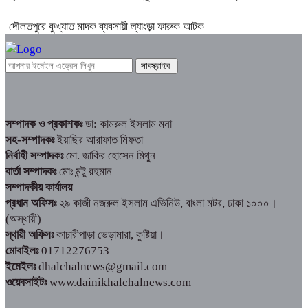
দৌলতপুরে কুখ্যাত মাদক ব্যবসায়ী ল্যাংড়া ফারুক আটক
সম্পাদক ও প্রকাশকঃ
ডা: কামরুল ইসলাম মনা
সহ-সম্পাদকঃ
ইয়াছির আরাফাত মিফতা
নির্বাহী সম্পাদকঃ
মো. জাকির হোসেন মিথুন
বার্তা সম্পাদকঃ
মোঃ মন্টু রহমান
সম্পাদকীয় কার্যালয়
প্রধান অফিসঃ
২৯ কাজী নজরুল ইসলাম এভিনিউ, বাংলা মটর, ঢাকা ১০০০।
(অস্থায়ী)
স্থায়ী অফিসঃ
কাচারীপাড়া ভেড়ামারা, কুষ্টিয়া।
মোবাইলঃ
01712276753
ইমেইলঃ
dhalchalnews@gmail.com
ওয়েবসাইটঃ
www.dainikhalchalnews.com