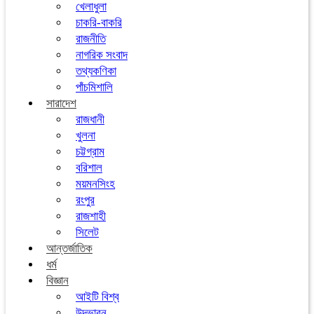
খেলাধুলা
চাকরি-বাকরি
রাজনীতি
নাগরিক সংবাদ
তথ্যকণিকা
পাঁচমিশালি
সারাদেশ
রাজধানী
খুলনা
চট্টগ্রাম
বরিশাল
ময়মনসিংহ
রংপুর
রাজশাহী
সিলেট
আন্তর্জাতিক
ধর্ম
বিজ্ঞান
আইটি বিশ্ব
উদ্ভাবন