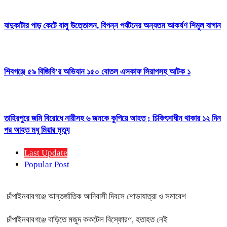
যাদুকাটার পাড় কেটে বালু উত্তোলন, বিপন্ন পর্যটনের অন্যতম আকর্ষণ শিমুল বাগান
শিবগঞ্জে ৫৯ বিজিবি’র অভিযান ১৫০ বোতল এসকাফ সিরাপসহ আটক ১
তাহিরপুরে জমি বিরোধে নারীসহ ৬ জনকে কুপিয়ে আহত ; চিকিৎসাধীন থাকার ১২ দিন
পর আহত মধু মিয়ার মৃত্যু
Last Update
Popular Post
চাঁপাইনবাবগঞ্জে আন্তর্জাতিক আদিবাসী দিবসে শোভাযাত্রা ও সমাবেশ
চাঁপাইনবাবগঞ্জে বাড়িতে মজুদ ককটেল বিস্ফোরণ, হতাহত নেই