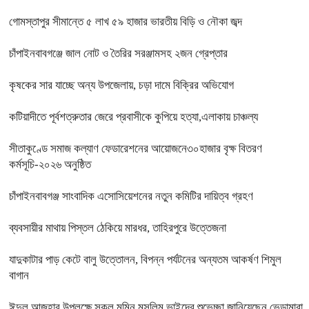
গোমস্তাপুর সীমান্তে ৫ লাখ ৫৯ হাজার ভারতীয় বিড়ি ও নৌকা জব্দ
চাঁপাইনবাবগঞ্জে জাল নোট ও তৈরির সরঞ্জামসহ ২জন গ্রেপ্তার
কৃষকের সার যাচ্ছে অন্য উপজেলায়, চড়া দামে বিক্রির অভিযোগ
কটিয়াদীতে পূর্বশত্রুতার জেরে প্রবাসীকে কুপিয়ে হত্যা,এলাকায় চাঞ্চল্য
সীতাকুণ্ডে সমাজ কল্যাণ ফেডারেশনের আয়োজনে৩০হাজার বৃক্ষ বিতরণ
কর্মসূচি-২০২৬ অনুষ্ঠিত
চাঁপাইনবাবগঞ্জ সাংবাদিক এসোসিয়েশনের নতুন কমিটির দায়িত্ব গ্রহণ
ব্যবসায়ীর মাথায় পিস্তল ঠেকিয়ে মারধর, তাহিরপুরে উত্তেজনা
যাদুকাটার পাড় কেটে বালু উত্তোলন, বিপন্ন পর্যটনের অন্যতম আকর্ষণ শিমুল
বাগান
ঈদুল আজহার উপলক্ষে সকল মুমিন মুসলিম ভাইদের শুভেচ্ছা জানিয়েছেন ভেড়ামারা