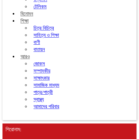
টেলিকম
বিনোদন
শিক্ষা
চিত্র বিচিত্র
সাহিত্য ও শিক্ষা
বাণী
বাতায়ন
আরও
জোকস
সম্পাদকীয়
সাক্ষাৎকার
সামাজিক মাধ্যম
পাত্র/পাত্রী
স্বাস্থ্য
আমাদের পরিবার
শিরোনাম: