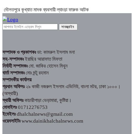
দৌলতপুরে কুখ্যাত মাদক ব্যবসায়ী ল্যাংড়া ফারুক আটক
সম্পাদক ও প্রকাশকঃ
ডা: কামরুল ইসলাম মনা
সহ-সম্পাদকঃ
ইয়াছির আরাফাত মিফতা
নির্বাহী সম্পাদকঃ
মো. জাকির হোসেন মিথুন
বার্তা সম্পাদকঃ
মোঃ মন্টু রহমান
সম্পাদকীয় কার্যালয়
প্রধান অফিসঃ
২৯ কাজী নজরুল ইসলাম এভিনিউ, বাংলা মটর, ঢাকা ১০০০।
(অস্থায়ী)
স্থায়ী অফিসঃ
কাচারীপাড়া ভেড়ামারা, কুষ্টিয়া।
মোবাইলঃ
01712276753
ইমেইলঃ
dhalchalnews@gmail.com
ওয়েবসাইটঃ
www.dainikhalchalnews.com