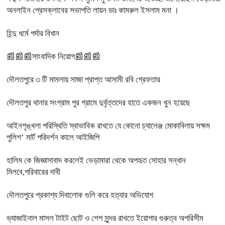
অনলাইন প্রেসক্লাবের সভাপতি লায়ন ডাঃ কামরুল ইসলাম মনা ।
হিন্দু ধর্মে পর্দার বিধান
📰📰📰সাংবাদিক নিয়োগ📰📰📰
দৌলতপুরে ৩ টি মামলায় সাজা প্রাপ্ত আসামী রবি গ্রেফতার
দৌলতপুর থানার সংগ্রাম পুর গ্রামে দুর্বৃত্তদের হাতে একজন খুন হয়েছে
আইনশৃঙ্খলা পরিস্থিতি স্বাভাবিক রাখতে যে কোনো চ্যালেঞ্জ মোকাবিলায় সক্ষম
পুলিশ’ মার্ট পরিদর্শন কালে আইজিপি
হালিম কে জিজ্ঞাসাবাদ করলেই ভেড়ামারা থেকে অপহৃত সোহার সন্ধান
মিলবে,পরিবারের দাবী
দৌলতপুরে প্রকাশ্য দিবালোক গুলি করে হত্যার অভিযোগ
ভ্যাজাইনাল মাসল টাইট ছোট ও শেপ সুন্দর রাখতে ইয়োগার গুরুত্ব অপরিসীম