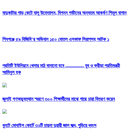
যাদুকাটার পাড় কেটে বালু উত্তোলন, বিপন্ন পর্যটনের অন্যতম আকর্ষণ শিমুল বাগান
শিবগঞ্জে ৫৯ বিজিবি’র অভিযান ১৫০ বোতল এসকাফ সিরাপসহ আটক ১
প্রতিটি ইউনিয়নে খেলার মাঠ বানানো হবে ,,,,,,,,,,,,,,,, যুব ও ক্রীড়া প্রতিমন্ত্রী
আমিনুল হক
জুলাই গণঅভ্যুত্থান স্মরণে ৩০০ শিক্ষার্থীদের মাঝে গাছে চারা বিতরণ করেন
ধুনটে মোবাইল কোর্টে ৩২টি চায়না দুয়ারী জাল জব্দ, পুড়িয়ে ধ্বংস