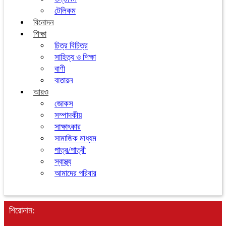
টেলিকম
বিনোদন
শিক্ষা
চিত্র বিচিত্র
সাহিত্য ও শিক্ষা
বাণী
বাতায়ন
আরও
জোকস
সম্পাদকীয়
সাক্ষাৎকার
সামাজিক মাধ্যম
পাত্র/পাত্রী
স্বাস্থ্য
আমাদের পরিবার
শিরোনাম: