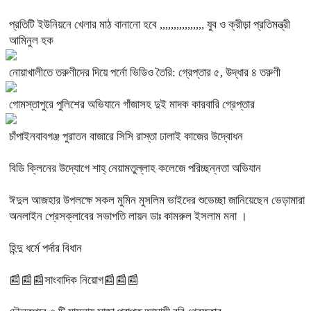
প্রতিটি ইউনিয়নে খেলার মাঠ বানানো হবে ,,,,,,,,,,,,,,,, যুব ও ক্রীড়া প্রতিমন্ত্রী
আমিনুল হক
নোয়াখালীতে তরুণীদের দিয়ে পর্নো ভিডিও তৈরি: গ্রেপ্তার ৫, উদ্ধার ৪ তরুণী
গোমস্তাপুরে পুলিশের অভিযানে গাঁজাসহ দুই মাদক কারবারি গ্রেপ্তার
চাঁপাইনবাবগঞ্জ পুরাতন বাজারে সিসি রাস্তা ঢালাই কাজের উদ্বোধন
বিডি ক্লিনের উদ্যোগে শাহ্ নেয়ামতুল্লাহ কলেজে পরিচ্ছন্নতা অভিযান
ঈদুল আজহার উপলক্ষে সকল মুমিন মুসলিম ভাইদের শুভেচ্ছা জানিয়েছেন ভেড়ামারা
অনলাইন প্রেসক্লাবের সভাপতি লায়ন ডাঃ কামরুল ইসলাম মনা ।
হিন্দু ধর্মে পর্দার বিধান
📰📰📰সাংবাদিক নিয়োগ📰📰📰