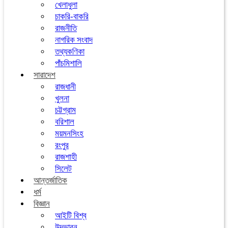
খেলাধুলা
চাকরি-বাকরি
রাজনীতি
নাগরিক সংবাদ
তথ্যকণিকা
পাঁচমিশালি
সারাদেশ
রাজধানী
খুলনা
চট্টগ্রাম
বরিশাল
ময়মনসিংহ
রংপুর
রাজশাহী
সিলেট
আন্তর্জাতিক
ধর্ম
বিজ্ঞান
আইটি বিশ্ব
উদ্ভাবন