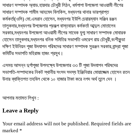
সাধারণ সম্পাদক অ্যাড.হায়দার চৌধুরী লিঠন, ধর্মপাশা উপজেলা আওয়ামী লীগের
সাধারণ সম্পাদক শামীম আহমেদ বিলকিস, মধ্যনগর থানার ভারপ্রাপ্ত
কর্মকর্তা(ওসি) মো.এমরান হোসেন, মধ্যনগর ইউপি চেয়ারম্যান সঞ্জিব রঞ্জন
তালুকদার,মধ্যনগর উপজেলার প্রকল্প বাস্তবায়ন কর্মকর্তা আব্দুল মোতালেব
সরকার,মধ্যনগর উপজেলা আওয়ামী লীগের সাবেক যুগ্ম সাধারণ সম্পাদক মোবারক
হোসেন তালুকদার,মধ্যনগর বনিক সমিতির সভাপতি ওমরেশ রায় চৌধুরী,বংশীকুন্ডা
দক্ষিণ ইউনিয়ন পূজা উদযাপন পরিষদের সাধারণ সম্পাদক সুরঞ্জন সরকার,বান্দ্রা পূজা
কমিটির সভাপতি মহিরাজ হাজং প্রমুখ।
এসময় আসন্ন দুর্গাপূজা উপলক্ষ্যে উপজেলার ৩৩ টি পূজা উদযাপন পরিষদের
সভাপতি-সম্পাদকের নিকট স্থানীয় সংসদ সদস্য ইঞ্জিনিয়ার মোয়াজ্জেম হোসেন রতন
উনার ব্যাক্তিগত তহবিল থেকে ১০ হাজার টাকা করে নগদ অর্থ তুলে দেন ।
আপনার মতামত লিখুন :
Leave a Reply
Your email address will not be published.
Required fields are
marked
*