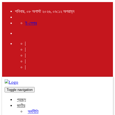
শনিবার, ০৮ অগাস্ট ২০২৬, ০৯:১২ অপরাহ্ন
ই-পেপার
Toggle navigation
প্রচ্ছদ
জাতীয়
অর্থনীতি