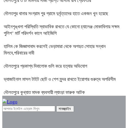
দৌলতপুরে ৩ টি মামলায় সাজা প্রাপ্ত আসামী রবি গ্রেফতার
দৌলতপুর থানার সংগ্রাম পুর গ্রামে দুর্বৃত্তদের হাতে একজন খুন হয়েছে
আইনশৃঙ্খলা পরিস্থিতি স্বাভাবিক রাখতে যে কোনো চ্যালেঞ্জ মোকাবিলায় সক্ষম
পুলিশ’ মার্ট পরিদর্শন কালে আইজিপি
হালিম কে জিজ্ঞাসাবাদ করলেই ভেড়ামারা থেকে অপহৃত সোহার সন্ধান
মিলবে,পরিবারের দাবী
দৌলতপুরে প্রকাশ্য দিবালোক গুলি করে হত্যার অভিযোগ
ভ্যাজাইনাল মাসল টাইট ছোট ও শেপ সুন্দর রাখতে ইয়োগার গুরুত্ব অপরিসীম
দৌলতপুরে কুখ্যাত মাদক ব্যবসায়ী ল্যাংড়া ফারুক আটক