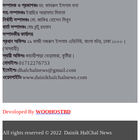
সম্পাদক ও প্রকাশকঃ
ডা: কামরুল ইসলাম মনা
সহ-সম্পাদকঃ
ইয়াছির আরাফাত মিফতা
নির্বাহী সম্পাদকঃ
মো. জাকির হোসেন মিথুন
বার্তা সম্পাদকঃ
মোঃ মন্টু রহমান
সম্পাদকীয় কার্যালয়
প্রধান অফিসঃ
২৯ কাজী নজরুল ইসলাম এভিনিউ, বাংলা মটর, ঢাকা ১০০০।
(অস্থায়ী)
স্থায়ী অফিসঃ
কাচারীপাড়া ভেড়ামারা, কুষ্টিয়া।
মোবাইলঃ
01712276753
ইমেইলঃ
dhalchalnews@gmail.com
ওয়েবসাইটঃ
www.dainikhalchalnews.com
Devoloped By
WOOHOSTBD
All rights reserved © 2022 Dainik HalChal News