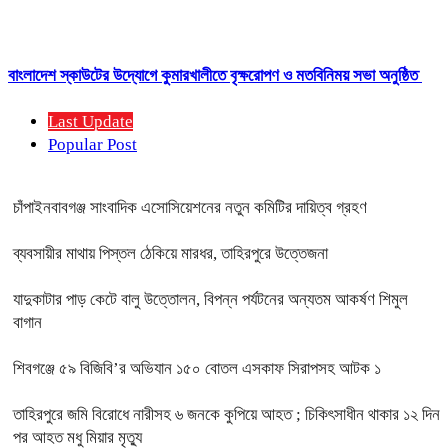
বাংলাদেশ স্কাউটের উদ্যোগে কুমারখালীতে বৃক্ষরোপণ ও মতবিনিময় সভা অনুষ্ঠিত
Last Update
Popular Post
চাঁপাইনবাবগঞ্জ সাংবাদিক এসোসিয়েশনের নতুন কমিটির দায়িত্ব গ্রহণ
ব্যবসায়ীর মাথায় পিস্তল ঠেকিয়ে মারধর, তাহিরপুরে উত্তেজনা
যাদুকাটার পাড় কেটে বালু উত্তোলন, বিপন্ন পর্যটনের অন্যতম আকর্ষণ শিমুল
বাগান
শিবগঞ্জে ৫৯ বিজিবি’র অভিযান ১৫০ বোতল এসকাফ সিরাপসহ আটক ১
তাহিরপুরে জমি বিরোধে নারীসহ ৬ জনকে কুপিয়ে আহত ; চিকিৎসাধীন থাকার ১২ দিন
পর আহত মধু মিয়ার মৃত্যু