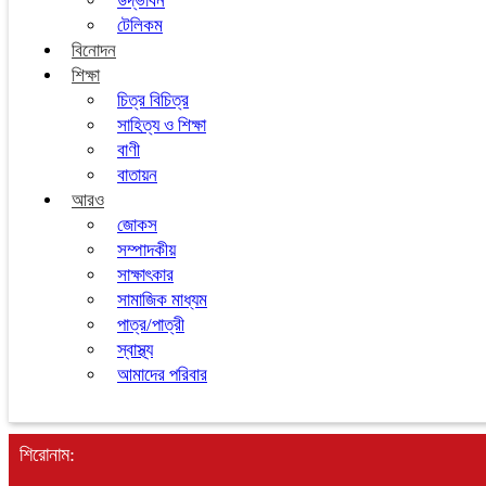
উদ্ভাবন
টেলিকম
বিনোদন
শিক্ষা
চিত্র বিচিত্র
সাহিত্য ও শিক্ষা
বাণী
বাতায়ন
আরও
জোকস
সম্পাদকীয়
সাক্ষাৎকার
সামাজিক মাধ্যম
পাত্র/পাত্রী
স্বাস্থ্য
আমাদের পরিবার
শিরোনাম: