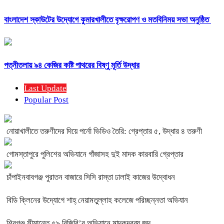
বাংলাদেশ স্কাউটের উদ্যোগে কুমারখালীতে বৃক্ষরোপণ ও মতবিনিময় সভা অনুষ্ঠিত
পত্নীতলায় ৯৪ কেজির কষ্টি পাথরের বিষ্ণু মূর্তি উদ্ধার
Last Update
Popular Post
নোয়াখালীতে তরুণীদের দিয়ে পর্নো ভিডিও তৈরি: গ্রেপ্তার ৫, উদ্ধার ৪ তরুণী
গোমস্তাপুরে পুলিশের অভিযানে গাঁজাসহ দুই মাদক কারবারি গ্রেপ্তার
চাঁপাইনবাবগঞ্জ পুরাতন বাজারে সিসি রাস্তা ঢালাই কাজের উদ্বোধন
বিডি ক্লিনের উদ্যোগে শাহ্ নেয়ামতুল্লাহ কলেজে পরিচ্ছন্নতা অভিযান
শিবগঞ্জ সীমান্তে ৫৯ বিজিবি’র অভিযানে মাদকদ্রব্য জব্দ