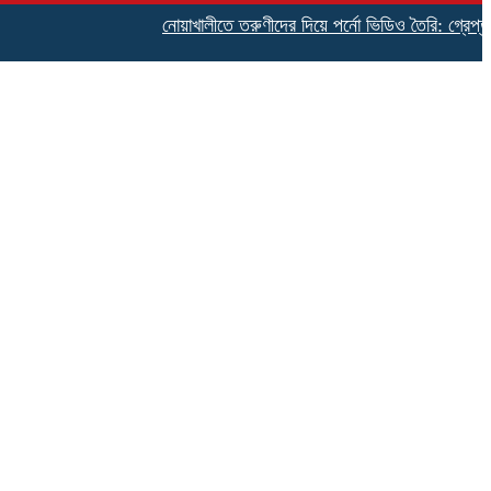
নোয়াখালীতে তরুণীদের দিয়ে পর্নো ভিডিও তৈরি: গ্রেপ্তার ৫,