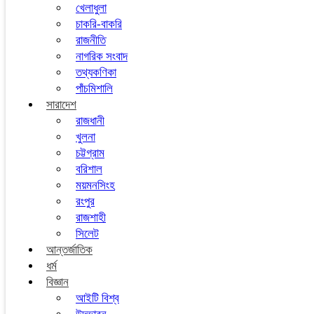
খেলাধুলা
চাকরি-বাকরি
রাজনীতি
নাগরিক সংবাদ
তথ্যকণিকা
পাঁচমিশালি
সারাদেশ
রাজধানী
খুলনা
চট্টগ্রাম
বরিশাল
ময়মনসিংহ
রংপুর
রাজশাহী
সিলেট
আন্তর্জাতিক
ধর্ম
বিজ্ঞান
আইটি বিশ্ব