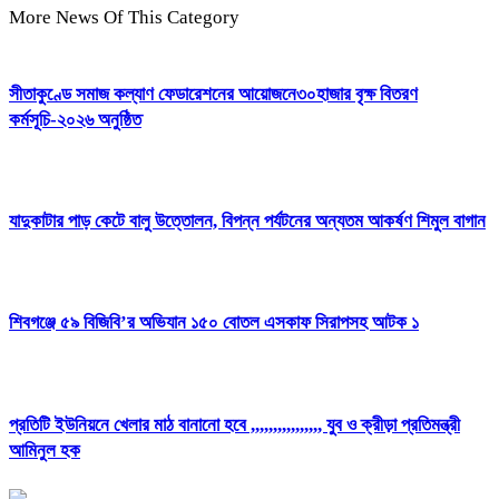
More News Of This Category
সীতাকুণ্ডে সমাজ কল্যাণ ফেডারেশনের আয়োজনে৩০হাজার বৃক্ষ বিতরণ
কর্মসূচি-২০২৬ অনুষ্ঠিত
যাদুকাটার পাড় কেটে বালু উত্তোলন, বিপন্ন পর্যটনের অন্যতম আকর্ষণ শিমুল বাগান
শিবগঞ্জে ৫৯ বিজিবি’র অভিযান ১৫০ বোতল এসকাফ সিরাপসহ আটক ১
প্রতিটি ইউনিয়নে খেলার মাঠ বানানো হবে ,,,,,,,,,,,,,,,, যুব ও ক্রীড়া প্রতিমন্ত্রী
আমিনুল হক