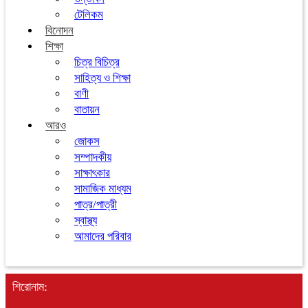
টেলিকম
বিনোদন
শিক্ষা
চিত্র বিচিত্র
সাহিত্য ও শিক্ষা
বাণী
বাতায়ন
আরও
জোকস
সম্পাদকীয়
সাক্ষাৎকার
সামাজিক মাধ্যম
পাত্র/পাত্রী
স্বাস্থ্য
আমাদের পরিবার
শিরোনাম: