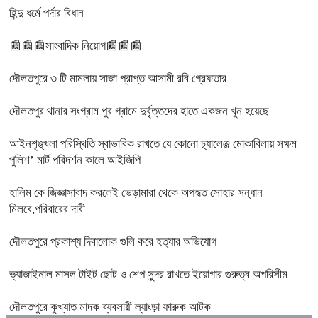
হিন্দু ধর্মে পর্দার বিধান
📰📰📰সাংবাদিক নিয়োগ📰📰📰
দৌলতপুরে ৩ টি মামলায় সাজা প্রাপ্ত আসামী রবি গ্রেফতার
দৌলতপুর থানার সংগ্রাম পুর গ্রামে দুর্বৃত্তদের হাতে একজন খুন হয়েছে
আইনশৃঙ্খলা পরিস্থিতি স্বাভাবিক রাখতে যে কোনো চ্যালেঞ্জ মোকাবিলায় সক্ষম
পুলিশ’ মার্ট পরিদর্শন কালে আইজিপি
হালিম কে জিজ্ঞাসাবাদ করলেই ভেড়ামারা থেকে অপহৃত সোহার সন্ধান
মিলবে,পরিবারের দাবী
দৌলতপুরে প্রকাশ্য দিবালোক গুলি করে হত্যার অভিযোগ
ভ্যাজাইনাল মাসল টাইট ছোট ও শেপ সুন্দর রাখতে ইয়োগার গুরুত্ব অপরিসীম
দৌলতপুরে কুখ্যাত মাদক ব্যবসায়ী ল্যাংড়া ফারুক আটক