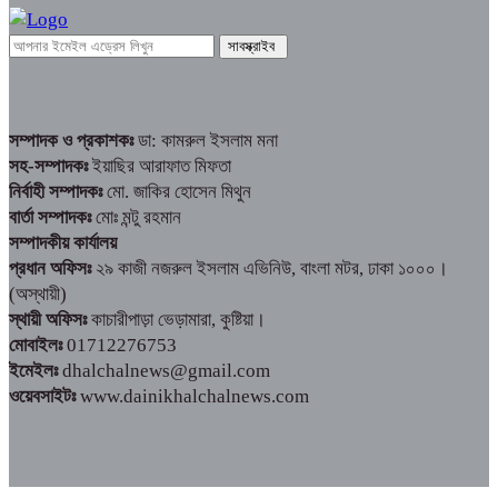
সম্পাদক ও প্রকাশকঃ
ডা: কামরুল ইসলাম মনা
সহ-সম্পাদকঃ
ইয়াছির আরাফাত মিফতা
নির্বাহী সম্পাদকঃ
মো. জাকির হোসেন মিথুন
বার্তা সম্পাদকঃ
মোঃ মন্টু রহমান
সম্পাদকীয় কার্যালয়
প্রধান অফিসঃ
২৯ কাজী নজরুল ইসলাম এভিনিউ, বাংলা মটর, ঢাকা ১০০০।
(অস্থায়ী)
স্থায়ী অফিসঃ
কাচারীপাড়া ভেড়ামারা, কুষ্টিয়া।
মোবাইলঃ
01712276753
ইমেইলঃ
dhalchalnews@gmail.com
ওয়েবসাইটঃ
www.dainikhalchalnews.com