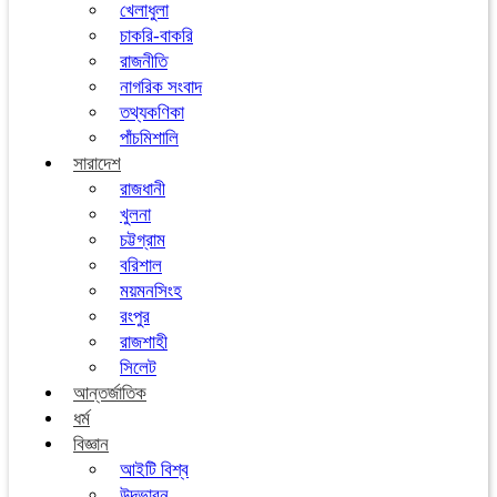
খেলাধুলা
চাকরি-বাকরি
রাজনীতি
নাগরিক সংবাদ
তথ্যকণিকা
পাঁচমিশালি
সারাদেশ
রাজধানী
খুলনা
চট্টগ্রাম
বরিশাল
ময়মনসিংহ
রংপুর
রাজশাহী
সিলেট
আন্তর্জাতিক
ধর্ম
বিজ্ঞান
আইটি বিশ্ব
উদ্ভাবন