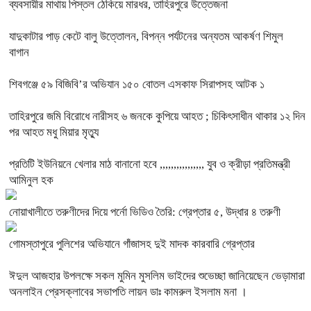
ব্যবসায়ীর মাথায় পিস্তল ঠেকিয়ে মারধর, তাহিরপুরে উত্তেজনা
যাদুকাটার পাড় কেটে বালু উত্তোলন, বিপন্ন পর্যটনের অন্যতম আকর্ষণ শিমুল
বাগান
শিবগঞ্জে ৫৯ বিজিবি’র অভিযান ১৫০ বোতল এসকাফ সিরাপসহ আটক ১
তাহিরপুরে জমি বিরোধে নারীসহ ৬ জনকে কুপিয়ে আহত ; চিকিৎসাধীন থাকার ১২ দিন
পর আহত মধু মিয়ার মৃত্যু
প্রতিটি ইউনিয়নে খেলার মাঠ বানানো হবে ,,,,,,,,,,,,,,,, যুব ও ক্রীড়া প্রতিমন্ত্রী
আমিনুল হক
নোয়াখালীতে তরুণীদের দিয়ে পর্নো ভিডিও তৈরি: গ্রেপ্তার ৫, উদ্ধার ৪ তরুণী
গোমস্তাপুরে পুলিশের অভিযানে গাঁজাসহ দুই মাদক কারবারি গ্রেপ্তার
ঈদুল আজহার উপলক্ষে সকল মুমিন মুসলিম ভাইদের শুভেচ্ছা জানিয়েছেন ভেড়ামারা
অনলাইন প্রেসক্লাবের সভাপতি লায়ন ডাঃ কামরুল ইসলাম মনা ।