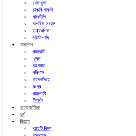
খেলাধুলা
চাকরি-বাকরি
রাজনীতি
নাগরিক সংবাদ
তথ্যকণিকা
পাঁচমিশালি
সারাদেশ
রাজধানী
খুলনা
চট্টগ্রাম
বরিশাল
ময়মনসিংহ
রংপুর
রাজশাহী
সিলেট
আন্তর্জাতিক
ধর্ম
বিজ্ঞান
আইটি বিশ্ব
উদ্ভাবন