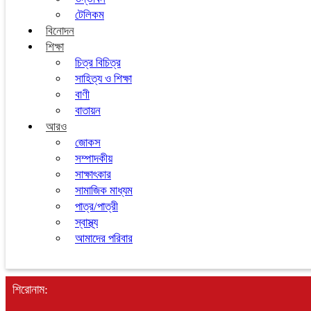
টেলিকম
বিনোদন
শিক্ষা
চিত্র বিচিত্র
সাহিত্য ও শিক্ষা
বাণী
বাতায়ন
আরও
জোকস
সম্পাদকীয়
সাক্ষাৎকার
সামাজিক মাধ্যম
পাত্র/পাত্রী
স্বাস্থ্য
আমাদের পরিবার
শিরোনাম: