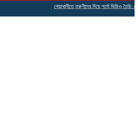
নোয়াখালীতে তরুণীদের দিয়ে পর্নো ভিডিও তৈরি: গ্রেপ্তা