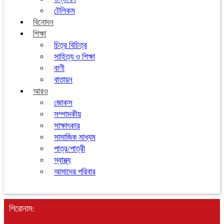
টেলিকম
বিনোদন
শিক্ষা
চিত্র বিচিত্র
সাহিত্য ও শিক্ষা
বাণী
বাতায়ন
আরও
জোকস
সম্পাদকীয়
সাক্ষাৎকার
সামাজিক মাধ্যম
পাত্র/পাত্রী
স্বাস্থ্য
আমাদের পরিবার
শিরোনাম: