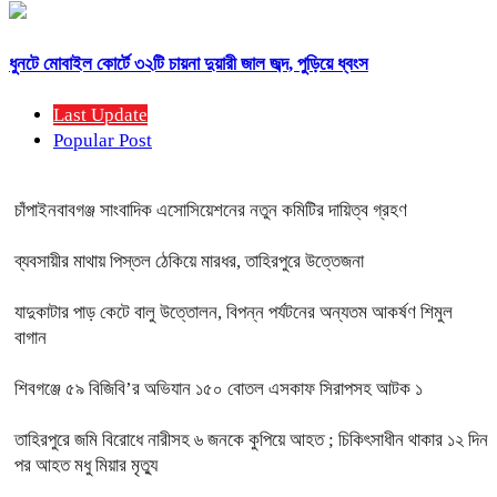
ধুনটে মোবাইল কোর্টে ৩২টি চায়না দুয়ারী জাল জব্দ, পুড়িয়ে ধ্বংস
Last Update
Popular Post
চাঁপাইনবাবগঞ্জ সাংবাদিক এসোসিয়েশনের নতুন কমিটির দায়িত্ব গ্রহণ
ব্যবসায়ীর মাথায় পিস্তল ঠেকিয়ে মারধর, তাহিরপুরে উত্তেজনা
যাদুকাটার পাড় কেটে বালু উত্তোলন, বিপন্ন পর্যটনের অন্যতম আকর্ষণ শিমুল
বাগান
শিবগঞ্জে ৫৯ বিজিবি’র অভিযান ১৫০ বোতল এসকাফ সিরাপসহ আটক ১
তাহিরপুরে জমি বিরোধে নারীসহ ৬ জনকে কুপিয়ে আহত ; চিকিৎসাধীন থাকার ১২ দিন
পর আহত মধু মিয়ার মৃত্যু