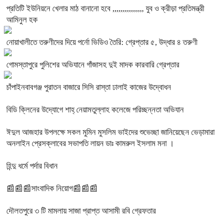
প্রতিটি ইউনিয়নে খেলার মাঠ বানানো হবে ,,,,,,,,,,,,,,,, যুব ও ক্রীড়া প্রতিমন্ত্রী
আমিনুল হক
নোয়াখালীতে তরুণীদের দিয়ে পর্নো ভিডিও তৈরি: গ্রেপ্তার ৫, উদ্ধার ৪ তরুণী
গোমস্তাপুরে পুলিশের অভিযানে গাঁজাসহ দুই মাদক কারবারি গ্রেপ্তার
চাঁপাইনবাবগঞ্জ পুরাতন বাজারে সিসি রাস্তা ঢালাই কাজের উদ্বোধন
বিডি ক্লিনের উদ্যোগে শাহ্ নেয়ামতুল্লাহ কলেজে পরিচ্ছন্নতা অভিযান
ঈদুল আজহার উপলক্ষে সকল মুমিন মুসলিম ভাইদের শুভেচ্ছা জানিয়েছেন ভেড়ামারা
অনলাইন প্রেসক্লাবের সভাপতি লায়ন ডাঃ কামরুল ইসলাম মনা ।
হিন্দু ধর্মে পর্দার বিধান
📰📰📰সাংবাদিক নিয়োগ📰📰📰
দৌলতপুরে ৩ টি মামলায় সাজা প্রাপ্ত আসামী রবি গ্রেফতার