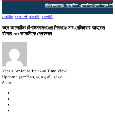
চাঁপাইনবাবগঞ্জ সাংবাদিক এসোসিয়েশনের নতুন কমিটির 
/
জাতীয়
,
বাংলাদেশ
,
রাজধানী
,
রাজশাহী
বহুল আলোচিত চাঁপাইনবাবগঞ্জের শিবগঞ্জে সাব-রেজিষ্ট্রার আহতের
ঘটনায় ০৩ আসামীকে গ্রেফতার
Yeasir Arafat Mifta
/ ৬২৪ Time View
Update : বৃহস্পতিবার, ১২ জানুয়ারী, ২০২৩
Share