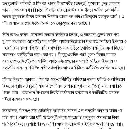
তদন্তকারী কর্মকর্তা ও শিবগঞ্জ থানার ইনস্পেক্টর (তদন্ত) সুকোমল চন্দ্র দেবনাথ
জানান, গত মঙ্গলবার বিকালে শিবগঞ্জ সাব রেজিস্ট্রার কার্যালয়ে অফিস চলাকালীন
সময়ে ভুক্তভোগীদের হামলার শিকারে আহন হন সাব রেজিস্ট্রার ইউসুফ আলী। এ
ঘটনায় মামলার প্রেক্ষিতে তিনজনকে গ্রেপ্তার করা হয়েছে।
তিনি আরও বলেন, আমাদের তদন্ত কার্যক্রম চলছে, এ ঘটনাকে কেন্দ্র করে গত
বুধবার বাংলাদেশ রেজিস্ট্রেশন সার্ভিস অ্যাসোসিয়েশনের সভাপতি অহিদুল ইসলাম ও
মহাসচিব এসএম শফিউল বারী স্বাক্ষরিত এক চিঠিতে ঘোষিত কর্মসূচির অংশ হিসেবে
সারাদেশে কর্মবিরতির ডাক দেয়া হয়। কিন্তু একদিন পরই বৃহস্পতিবার সকালে
বাংলাদেশ রেজিস্ট্রেশন সার্ভিস অ্যাসোসিয়েশনের সভাপতি অহিদুল ইসলাম ও
মহাসচিব এসএম শফিউল বারী স্বাক্ষরিত আরেক চিঠিতে কর্মবিরতি স্থগিত করা হয়।
ঘটনার বিবরণে প্রকাশ : শিবগঞ্জ সাব-রেজিস্ট্রি অফিসের নানান দুর্নীতি ও অনিয়মের
বিরুদ্ধে প্রায় ০৪ (চার) মাস আগে দলিল লেখকরা প্রায় ০৩ (তিন) মাস কর্মবিরতী
পালন করে। অবশেষে উপজেলা নির্বাহী কর্মকর্তার হস্তক্ষেপে কর্মবিরতির অবসান
ঘটিয়ে কার্যক্রম শুরু হয়।
অন্যদিকে, শিবগঞ্জ সাব রেজিস্ট্রি অফিসের সাবেক এক কর্মচারী অবসরে যাবার পর
মারা যান। এরপর তার স্ত্রী প্রতিবন্ধী কন্যা সন্তানের অনুকুলে পেনসনের টাকা
প্রাপ্তির বিষয়ে সুপারিশের জন্য শিবগঞ্জ সাব-রেজিস্টার ইউসুফ আলীর কাছে প্রায়