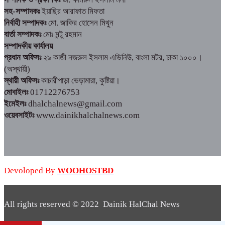
সহ-সম্পাদকঃ
ইয়াছির আরাফাত মিফতা
নির্বাহী সম্পাদকঃ
মো. জাকির হোসেন মিথুন
বার্তা সম্পাদকঃ
মোঃ মন্টু রহমান
সম্পাদকীয় কার্যালয়
প্রধান অফিসঃ
২৯ কাজী নজরুল ইসলাম এভিনিউ, বাংলা মটর, ঢাকা ১০০০।
(অস্থায়ী)
স্থায়ী অফিসঃ
কাচারীপাড়া ভেড়ামারা, কুষ্টিয়া।
মোবাইলঃ
01712276753
ইমেইলঃ
dhalchalnews@gmail.com
ওয়েবসাইটঃ
www.dainikhalchalnews.com
Devoloped By
WOOHOSTBD
All rights reserved © 2022 Dainik HalChal News
WooHostBD
Design By