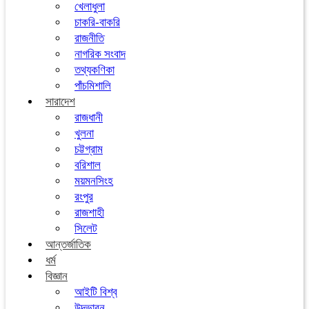
খেলাধুলা
চাকরি-বাকরি
রাজনীতি
নাগরিক সংবাদ
তথ্যকণিকা
পাঁচমিশালি
সারাদেশ
রাজধানী
খুলনা
চট্টগ্রাম
বরিশাল
ময়মনসিংহ
রংপুর
রাজশাহী
সিলেট
আন্তর্জাতিক
ধর্ম
বিজ্ঞান
আইটি বিশ্ব
উদ্ভাবন