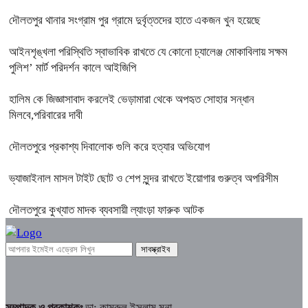
দৌলতপুর থানার সংগ্রাম পুর গ্রামে দুর্বৃত্তদের হাতে একজন খুন হয়েছে
আইনশৃঙ্খলা পরিস্থিতি স্বাভাবিক রাখতে যে কোনো চ্যালেঞ্জ মোকাবিলায় সক্ষম
পুলিশ’ মার্ট পরিদর্শন কালে আইজিপি
হালিম কে জিজ্ঞাসাবাদ করলেই ভেড়ামারা থেকে অপহৃত সোহার সন্ধান
মিলবে,পরিবারের দাবী
দৌলতপুরে প্রকাশ্য দিবালোক গুলি করে হত্যার অভিযোগ
ভ্যাজাইনাল মাসল টাইট ছোট ও শেপ সুন্দর রাখতে ইয়োগার গুরুত্ব অপরিসীম
দৌলতপুরে কুখ্যাত মাদক ব্যবসায়ী ল্যাংড়া ফারুক আটক
সম্পাদক ও প্রকাশকঃ
ডা: কামরুল ইসলাম মনা