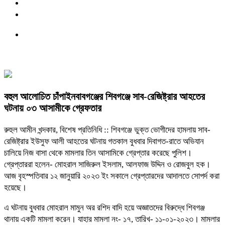
বহুল আলোচিত চাঁপাইনবাবগঞ্জের শিবগঞ্জে সাব-রেজিষ্ট্রার আহতের
ঘটনায় ০৩ আসামীকে গ্রেফতার
রুহুল আমীন খন্দকার, বিশেষ প্রতিনিধি :: শিবগঞ্জে ভুক্ত ভোগীদের হামলায় সাব-
রেজিষ্ট্রার ইউসুফ আলী আহতের ঘটনায় গতকাল বুধবার দিবাগত-রাতে অভিযান
চালিয়ে নিজ বাসা থেকে মামলার তিন আসামিকে গ্রেপ্তার করেছে পুলিশ।
গ্রেপ্তাররা হলেন- মোহরাল সাজিরুল ইসলাম, আলফাজ উদ্দিন ও রোজবুল হক।
আজ বৃহস্পতিবার ১২ জানুয়ারি ২০২৩ ইং সকালে গ্রেপ্তারদের আদালতে সোপর্দ করা
হয়েছে।
এ ঘটনায় বুধবার মোহরাল মামুন অর রশিদ বাদি হয়ে অজ্ঞাতদের বিরুদ্ধে শিবগঞ্জ
থানায় একটি মামলা করেন। যাহার মামলা নং- ১৭, তারিখ- ১১-০১-২০২৩। মামলার