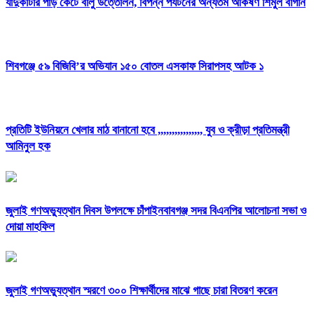
যাদুকাটার পাড় কেটে বালু উত্তোলন, বিপন্ন পর্যটনের অন্যতম আকর্ষণ শিমুল বাগান
শিবগঞ্জে ৫৯ বিজিবি’র অভিযান ১৫০ বোতল এসকাফ সিরাপসহ আটক ১
প্রতিটি ইউনিয়নে খেলার মাঠ বানানো হবে ,,,,,,,,,,,,,,,, যুব ও ক্রীড়া প্রতিমন্ত্রী
আমিনুল হক
জুলাই গণঅভ্যুত্থান দিবস উপলক্ষে চাঁপাইনবাবগঞ্জ সদর বিএনপির আলোচনা সভা ও
দোয়া মাহফিল
জুলাই গণঅভ্যুত্থান স্মরণে ৩০০ শিক্ষার্থীদের মাঝে গাছে চারা বিতরণ করেন