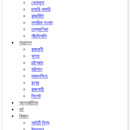
খেলাধুলা
চাকরি-বাকরি
রাজনীতি
নাগরিক সংবাদ
তথ্যকণিকা
পাঁচমিশালি
সারাদেশ
রাজধানী
খুলনা
চট্টগ্রাম
বরিশাল
ময়মনসিংহ
রংপুর
রাজশাহী
সিলেট
আন্তর্জাতিক
ধর্ম
বিজ্ঞান
আইটি বিশ্ব
উদ্ভাবন