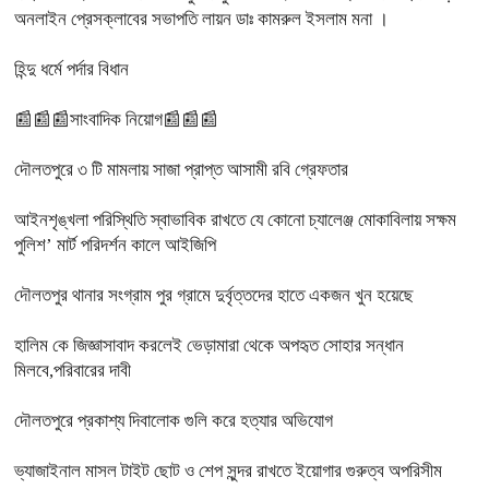
অনলাইন প্রেসক্লাবের সভাপতি লায়ন ডাঃ কামরুল ইসলাম মনা ।
হিন্দু ধর্মে পর্দার বিধান
📰📰📰সাংবাদিক নিয়োগ📰📰📰
দৌলতপুরে ৩ টি মামলায় সাজা প্রাপ্ত আসামী রবি গ্রেফতার
আইনশৃঙ্খলা পরিস্থিতি স্বাভাবিক রাখতে যে কোনো চ্যালেঞ্জ মোকাবিলায় সক্ষম
পুলিশ’ মার্ট পরিদর্শন কালে আইজিপি
দৌলতপুর থানার সংগ্রাম পুর গ্রামে দুর্বৃত্তদের হাতে একজন খুন হয়েছে
হালিম কে জিজ্ঞাসাবাদ করলেই ভেড়ামারা থেকে অপহৃত সোহার সন্ধান
মিলবে,পরিবারের দাবী
দৌলতপুরে প্রকাশ্য দিবালোক গুলি করে হত্যার অভিযোগ
ভ্যাজাইনাল মাসল টাইট ছোট ও শেপ সুন্দর রাখতে ইয়োগার গুরুত্ব অপরিসীম