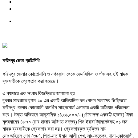
ফরিদপুর জেলা প্রতিনিধি
ফরিদপুর জেলার কোতোয়ালি ও নগরকান্দা থেকে ফেনসিডিল ও গাঁজাসহ দুই মাদক
ব্যবসায়ীকে গ্রেফতার করা হয়েছে।
এ ব্যাপারে এক সংবাদ বিজ্ঞপ্তিতে জানানো হয়
বুধবার মাঝরাতে র‌্যাব-১০ এর একটি আভিযানিক দল গোপন সংবাদের ভিত্তিতে
ফরিদপুর জেলার কোতয়ালী থানাধীন সাইনবোর্ড এলাকায় একটি অভিযান পরিচালনা
করে। উক্ত অভিযানে আনুমানিক ১৪,৬১,০০০/- (চৌদ্দ লক্ষ একষট্টি হাজার) টাকা
মূল্যমানের ৪৮৭০ (চার হাজার আটশত সত্তর) পিস ইয়াবা ট্যাবলেটসহ ০১ জন
মাদক ব্যবসায়ীকে গ্রেফতার করা হয়। গ্রেফতারকৃত ব্যক্তির নাম
মোঃ অহিদুল শেখ (৩৮), পিতা-মৃত ঈমান আলী শেখ, সাং-ফতেপুর, থানা-কোতয়ালী,