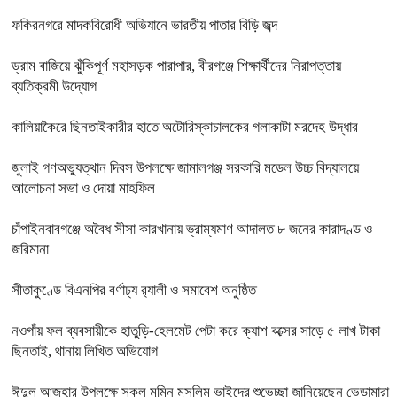
ফকিরনগরে মাদকবিরোধী অভিযানে ভারতীয় পাতার বিড়ি জব্দ
ড্রাম বাজিয়ে ঝুঁকিপূর্ণ মহাসড়ক পারাপার, বীরগঞ্জে শিক্ষার্থীদের নিরাপত্তায়
ব্যতিক্রমী উদ্যোগ
কালিয়াকৈরে ছিনতাইকারীর হাতে অটোরিস্কাচালকের গলাকাটা মরদেহ উদ্ধার
জুলাই গণঅভ্যুত্থান দিবস উপলক্ষে জামালগঞ্জ সরকারি মডেল উচ্চ বিদ্যালয়ে
আলোচনা সভা ও দোয়া মাহফিল
চাঁপাইনবাবগঞ্জে অবৈধ সীসা কারখানায় ভ্রাম্যমাণ আদালত ৮ জনের কারাদণ্ড ও
জরিমানা
সীতাকুণ্ডে বিএনপির বর্ণাঢ্য র‍্যালী ও সমাবেশ অনুষ্ঠিত
নওগাঁয় ফল ব্যবসায়ীকে হাতুড়ি-হেলমেট পেটা করে ক্যাশ বক্সের সাড়ে ৫ লাখ টাকা
ছিনতাই, থানায় লিখিত অভিযোগ
ঈদুল আজহার উপলক্ষে সকল মুমিন মুসলিম ভাইদের শুভেচ্ছা জানিয়েছেন ভেড়ামারা