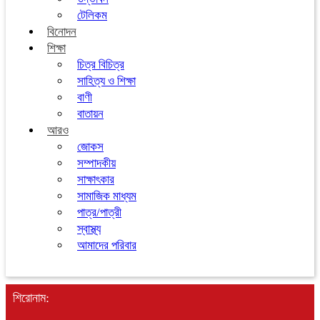
টেলিকম
বিনোদন
শিক্ষা
চিত্র বিচিত্র
সাহিত্য ও শিক্ষা
বাণী
বাতায়ন
আরও
জোকস
সম্পাদকীয়
সাক্ষাৎকার
সামাজিক মাধ্যম
পাত্র/পাত্রী
স্বাস্থ্য
আমাদের পরিবার
শিরোনাম: