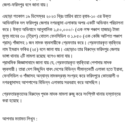
জেলা-ফরিদপুর বলে জানা যায়।
এছাড়া গতকাল ১৯ ডিসেম্বর ২০২৩ খ্রিঃ তারিখ রাতে র‌্যাব-১০ এর উক্ত
আভিযানিক দল ফরিদপুর জেলার নগরকান্দা এলাকায় অপর একটি অভিযান পরিচালনা
করে। উক্ত অভিযানে আনুমানিক ১,৫০,০০০/- (এক লক্ষ পঞ্চাশ হাজার) টাকা
মূল্য মানের ৩০ (ত্রিশ) বোতল ফেনসিডিল ও ১.৮৫০ (এক কেজি আটশত পঞ্চাশ
গ্রাম) গাঁজাসহ ১ জন মাদক ব্যবসায়ীকে গ্রেফতার করে। গ্রেফতারকৃত ব্যক্তির
নাম ইমরান ফকির (২৫) বলে জানা যায়। এছাড়াও তার বিরুদ্ধে ফরিদপুর জেলার
ভাঙ্গা থানায় ২টি মামলা রয়েছে বলেও জানা যায়।
প্রাথমিক জিজ্ঞাসাবাদে জানা যায় যে, গ্রেফতারকৃত ব্যক্তিরা পেশাদার মাদক
ব্যবসায়ী। তারা বেশ কিছুদিন যাবৎ দেশের বিভিন্ন সীমান্তবর্তী এলাকা হতে ইয়াবা,
ফেনসিডিল ও গাঁজাসহ অন্যান্য মাদকদ্রব্য সংগ্রহ করে ফরিদপুরে কোতয়ালী ও
নগরকান্দাসহ আশপাশের বিভিন্ন এলাকায় সরবরাহ করে আসছিল।
গ্রেফতারকৃতদের বিরুদ্ধে পৃথক মাদক মামলা রুজু করে সংশ্লিষ্ট থানায় হস্তান্তর
করা হয়েছে।
আপনার মতামত লিখুন :