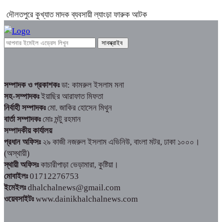
দৌলতপুরে কুখ্যাত মাদক ব্যবসায়ী ল্যাংড়া ফারুক আটক
সম্পাদক ও প্রকাশকঃ
ডা: কামরুল ইসলাম মনা
সহ-সম্পাদকঃ
ইয়াছির আরাফাত মিফতা
নির্বাহী সম্পাদকঃ
মো. জাকির হোসেন মিথুন
বার্তা সম্পাদকঃ
মোঃ মন্টু রহমান
সম্পাদকীয় কার্যালয়
প্রধান অফিসঃ
২৯ কাজী নজরুল ইসলাম এভিনিউ, বাংলা মটর, ঢাকা ১০০০।
(অস্থায়ী)
স্থায়ী অফিসঃ
কাচারীপাড়া ভেড়ামারা, কুষ্টিয়া।
মোবাইলঃ
01712276753
ইমেইলঃ
dhalchalnews@gmail.com
ওয়েবসাইটঃ
www.dainikhalchalnews.com