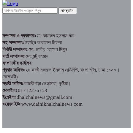
সম্পাদক ও প্রকাশকঃ
ডা: কামরুল ইসলাম মনা
সহ-সম্পাদকঃ
ইয়াছির আরাফাত মিফতা
নির্বাহী সম্পাদকঃ
মো. জাকির হোসেন মিথুন
বার্তা সম্পাদকঃ
মোঃ মন্টু রহমান
সম্পাদকীয় কার্যালয়
প্রধান অফিসঃ
২৯ কাজী নজরুল ইসলাম এভিনিউ, বাংলা মটর, ঢাকা ১০০০।
(অস্থায়ী)
স্থায়ী অফিসঃ
কাচারীপাড়া ভেড়ামারা, কুষ্টিয়া।
মোবাইলঃ
01712276753
ইমেইলঃ
dhalchalnews@gmail.com
ওয়েবসাইটঃ
www.dainikhalchalnews.com