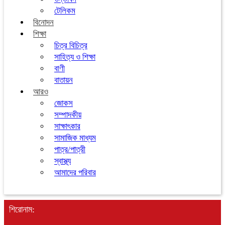
টেলিকম
বিনোদন
শিক্ষা
চিত্র বিচিত্র
সাহিত্য ও শিক্ষা
বাণী
বাতায়ন
আরও
জোকস
সম্পাদকীয়
সাক্ষাৎকার
সামাজিক মাধ্যম
পাত্র/পাত্রী
স্বাস্থ্য
আমাদের পরিবার
শিরোনাম: