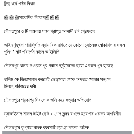
হিন্দু ধর্মে পর্দার বিধান
📰📰📰সাংবাদিক নিয়োগ📰📰📰
দৌলতপুরে ৩ টি মামলায় সাজা প্রাপ্ত আসামী রবি গ্রেফতার
আইনশৃঙ্খলা পরিস্থিতি স্বাভাবিক রাখতে যে কোনো চ্যালেঞ্জ মোকাবিলায় সক্ষম
পুলিশ’ মার্ট পরিদর্শন কালে আইজিপি
দৌলতপুর থানার সংগ্রাম পুর গ্রামে দুর্বৃত্তদের হাতে একজন খুন হয়েছে
হালিম কে জিজ্ঞাসাবাদ করলেই ভেড়ামারা থেকে অপহৃত সোহার সন্ধান
মিলবে,পরিবারের দাবী
দৌলতপুরে প্রকাশ্য দিবালোক গুলি করে হত্যার অভিযোগ
ভ্যাজাইনাল মাসল টাইট ছোট ও শেপ সুন্দর রাখতে ইয়োগার গুরুত্ব অপরিসীম
দৌলতপুরে কুখ্যাত মাদক ব্যবসায়ী ল্যাংড়া ফারুক আটক