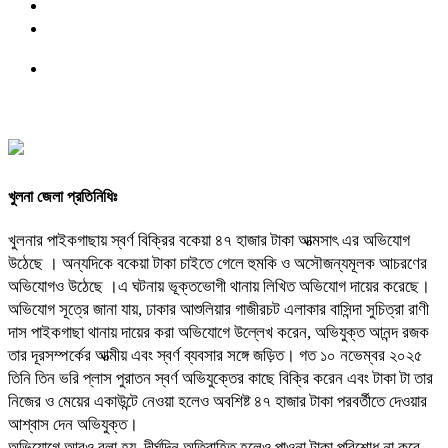
খুলনা জেলা প্রতিনিধিঃ
খুলনার পাইকগাছায় স্বর্ণ বিক্রির বকেয়া ৪৭ হাজার টাকা আত্মসাৎ এর অভিযোগ
উঠেছে । অন্যদিকে বকেয়া টাকা চাইতে গেলে হুমকি ও অসৌজন্যমূলক আচরণের
অভিযোগও উঠেছে ।এ ঘটনায় ভূক্তভোগী থানায় লিখিত অভিযোগ দায়ের করেছে।
অভিযোগ সূত্রে জানা যায়, ঢাকার আশুলিয়ার গাজীরচট এলাকার বাসিন্দা সুচিত্রা রাণী
দাস পাইকগাছা থানায় দায়ের করা অভিযোগে উল্লেখ করেন, অভিযুক্ত আনন্দ রজক
তার দূরসম্পর্কের আত্মীয় এবং স্বর্ণ ব্যবসার সঙ্গে জড়িত। গত ১০ নভেম্বর ২০২৫
তিনি তিন ভরি প্লাস পুরাতন স্বর্ণ অভিযুক্তের কাছে বিক্রি করেন এবং টাকা টা তার
নিজের ও মেয়ের একাউন্টে নেওয়া হলেও অবশিষ্ট ৪৭ হাজার টাকা পরবর্তীতে দেওয়ার
আশ্বাস দেন অভিযুক্ত।
অভিযোগে আরও বলা হয়, দীর্ঘদিন অতিবাহিত হলেও পাওনা টাকা পরিশোধ না করে