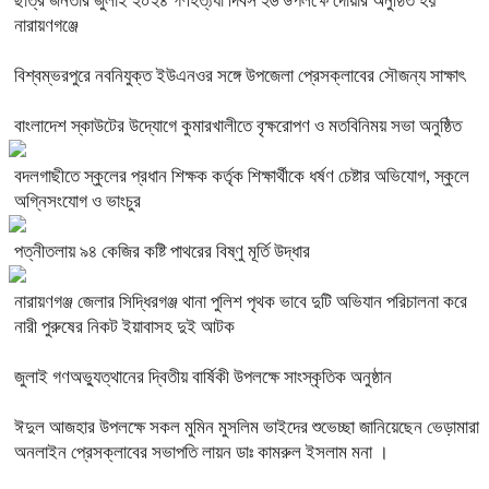
ছাত্র জনতার জুলাই ২০২৪ গণহত্য্যা দিবস ২৬ উপলক্ষে দোয়ার অনুষ্ঠিত হয়
নারায়ণগঞ্জে
বিশ্বম্ভরপুরে নবনিযুক্ত ইউএনওর সঙ্গে উপজেলা প্রেসক্লাবের সৌজন্য সাক্ষাৎ
বাংলাদেশ স্কাউটের উদ্যোগে কুমারখালীতে বৃক্ষরোপণ ও মতবিনিময় সভা অনুষ্ঠিত
বদলগাছীতে স্কুলের প্রধান শিক্ষক কর্তৃক শিক্ষার্থীকে ধর্ষণ চেষ্টার অভিযোগ, স্কুলে
অগ্নিসংযোগ ও ভাংচুর
পত্নীতলায় ৯৪ কেজির কষ্টি পাথরের বিষ্ণু মূর্তি উদ্ধার
নারায়ণগঞ্জ জেলার সিদ্ধিরগঞ্জ থানা পুলিশ পৃথক ভাবে দুটি অভিযান পরিচালনা করে
নারী পুরুষের নিকট ইয়াবাসহ দুই আটক
জুলাই গণঅভ্যুত্থানের দ্বিতীয় বার্ষিকী উপলক্ষে সাংস্কৃতিক অনুষ্ঠান
ঈদুল আজহার উপলক্ষে সকল মুমিন মুসলিম ভাইদের শুভেচ্ছা জানিয়েছেন ভেড়ামারা
অনলাইন প্রেসক্লাবের সভাপতি লায়ন ডাঃ কামরুল ইসলাম মনা ।