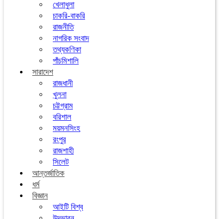
খেলাধুলা
চাকরি-বাকরি
রাজনীতি
নাগরিক সংবাদ
তথ্যকণিকা
পাঁচমিশালি
সারাদেশ
রাজধানী
খুলনা
চট্টগ্রাম
বরিশাল
ময়মনসিংহ
রংপুর
রাজশাহী
সিলেট
আন্তর্জাতিক
ধর্ম
বিজ্ঞান
আইটি বিশ্ব
উদ্ভাবন