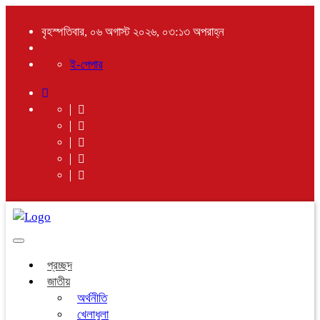
বৃহস্পতিবার, ০৬ অগাস্ট ২০২৬, ০৩:১৩ অপরাহ্ন
ই-পেপার
Toggle
navigation
প্রচ্ছদ
জাতীয়
অর্থনীতি
খেলাধুলা