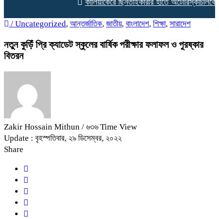
কালিয়াকৈরে ছিনতাইকারীর হাতে অটোরিস্কাচালকের গ
/
Uncategorized
,
আন্তর্জাতিক
,
জাতীয়
,
বাংলাদেশ
,
শিক্ষা
,
সারাদেশ
নতুন কুড়িঁ প্রি ক্যাডেট স্কুলের বার্ষিক পরীক্ষার ফলাফল ও পুরষ্কার
বিতরন
Zakir Hossain Mithun
/ ৬৩৬ Time View
Update : বৃহস্পতিবার, ২৯ ডিসেম্বর, ২০২২
Share