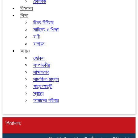
টেলিকম
বিনোদন
শিক্ষা
চিত্র বিচিত্র
সাহিত্য ও শিক্ষা
বাণী
বাতায়ন
আরও
জোকস
সম্পাদকীয়
সাক্ষাৎকার
সামাজিক মাধ্যম
পাত্র/পাত্রী
স্বাস্থ্য
আমাদের পরিবার
শিরোনাম: