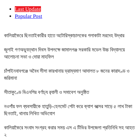
Last Update
Popular Post
কালিয়াকৈরে ছিনতাইকারীর হাতে অটোরিস্কাচালকের গলাকাটা মরদেহ উদ্ধার
জুলাই গণঅভ্যুত্থান দিবস উপলক্ষে জামালগঞ্জ সরকারি মডেল উচ্চ বিদ্যালয়ে
আলোচনা সভা ও দোয়া মাহফিল
চাঁপাইনবাবগঞ্জে অবৈধ সীসা কারখানায় ভ্রাম্যমাণ আদালত ৮ জনের কারাদণ্ড ও
জরিমানা
সীতাকুণ্ডে বিএনপির বর্ণাঢ্য র‍্যালী ও সমাবেশ অনুষ্ঠিত
নওগাঁয় ফল ব্যবসায়ীকে হাতুড়ি-হেলমেট পেটা করে ক্যাশ বক্সের সাড়ে ৫ লাখ টাকা
ছিনতাই, থানায় লিখিত অভিযোগ
কালিয়াকৈরে সংবাদ সংগ্রহ করার সময় এস এ টিভির উপজেলা প্রতিনিধি সহ আহত
২