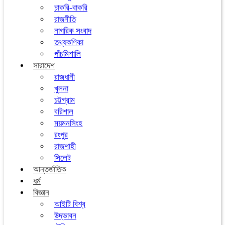
চাকরি-বাকরি
রাজনীতি
নাগরিক সংবাদ
তথ্যকণিকা
পাঁচমিশালি
সারাদেশ
রাজধানী
খুলনা
চট্টগ্রাম
বরিশাল
ময়মনসিংহ
রংপুর
রাজশাহী
সিলেট
আন্তর্জাতিক
ধর্ম
বিজ্ঞান
আইটি বিশ্ব
উদ্ভাবন