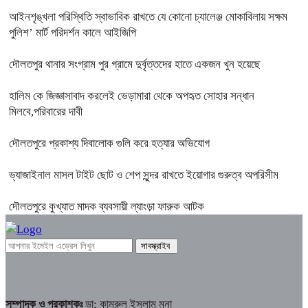
আইনশৃঙ্খলা পরিস্থিতি স্বাভাবিক রাখতে যে কোনো চ্যালেঞ্জ মোকাবিলায় সক্ষম
পুলিশ’ মার্ট পরিদর্শন কালে আইজিপি
দৌলতপুর থানার সংগ্রাম পুর গ্রামে দুর্বৃত্তদের হাতে একজন খুন হয়েছে
হালিম কে জিজ্ঞাসাবাদ করলেই ভেড়ামারা থেকে অপহৃত সোহার সন্ধান
মিলবে,পরিবারের দাবী
দৌলতপুরে প্রকাশ্য দিবালোক গুলি করে হত্যার অভিযোগ
ভ্যাজাইনাল মাসল টাইট ছোট ও শেপ সুন্দর রাখতে ইয়োগার গুরুত্ব অপরিসীম
দৌলতপুরে কুখ্যাত মাদক ব্যবসায়ী ল্যাংড়া ফারুক আটক
সম্পাদক ও প্রকাশকঃ
ডা: কামরুল ইসলাম মনা