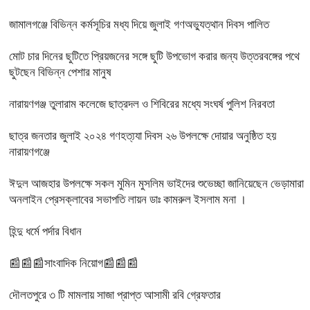
জামালগঞ্জে বিভিন্ন কর্মসূচির মধ্য দিয়ে জুলাই গণঅভ্যুত্থান দিবস পালিত
মোট চার দিনের ছুটিতে প্রিয়জনের সঙ্গে ছুটি উপভোগ করার জন্য উত্তরবঙ্গের পথে
ছুটছেন বিভিন্ন পেশার মানুষ
নারায়ণগঞ্জ তুলারাম কলেজে ছাত্রদল ও শিবিরের মধ্যে সংঘর্ষ পুলিশ নিরবতা
ছাত্র জনতার জুলাই ২০২৪ গণহত্য্যা দিবস ২৬ উপলক্ষে দোয়ার অনুষ্ঠিত হয়
নারায়ণগঞ্জে
ঈদুল আজহার উপলক্ষে সকল মুমিন মুসলিম ভাইদের শুভেচ্ছা জানিয়েছেন ভেড়ামারা
অনলাইন প্রেসক্লাবের সভাপতি লায়ন ডাঃ কামরুল ইসলাম মনা ।
হিন্দু ধর্মে পর্দার বিধান
📰📰📰সাংবাদিক নিয়োগ📰📰📰
দৌলতপুরে ৩ টি মামলায় সাজা প্রাপ্ত আসামী রবি গ্রেফতার