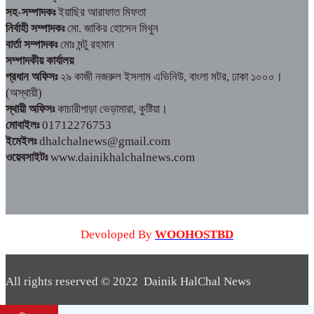
সহ-সম্পাদকঃ
ইয়াছির আরাফাত মিফতা
নির্বাহী সম্পাদকঃ
মো. জাকির হোসেন মিথুন
বার্তা সম্পাদকঃ
মোঃ মন্টু রহমান
সম্পাদকীয় কার্যালয়
প্রধান অফিসঃ
২৯ কাজী নজরুল ইসলাম এভিনিউ, বাংলা মটর, ঢাকা ১০০০।
(অস্থায়ী)
স্থায়ী অফিসঃ
কাচারীপাড়া ভেড়ামারা, কুষ্টিয়া।
মোবাইলঃ
01712276753
ইমেইলঃ
dhalchalnews@gmail.com
ওয়েবসাইটঃ
www.dainikhalchalnews.com
Devoloped By
WOOHOSTBD
All rights reserved © 2022 Dainik HalChal News
WooHostBD
Design By