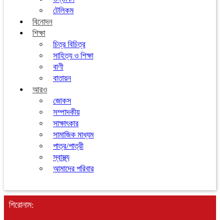
টেলিকম
বিনোদন
শিক্ষা
চিত্র বিচিত্র
সাহিত্য ও শিক্ষা
বাণী
বাতায়ন
আরও
জোকস
সম্পাদকীয়
সাক্ষাৎকার
সামাজিক মাধ্যম
পাত্র/পাত্রী
স্বাস্থ্য
আমাদের পরিবার
শিরোনাম: