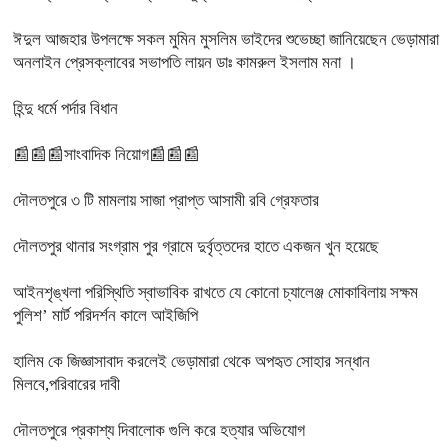
ঈদুল আজহার উপলক্ষে সকল মুমিন মুসলিম ভাইদের শুভেচ্ছা জানিয়েছেন ভেড়ামারা
অনলাইন প্রেসক্লাবের সভাপতি লায়ন ডাঃ কামরুল ইসলাম মনা ।
হিন্দু ধর্মে পর্দার বিধান
📰📰📰সাংবাদিক নিয়োগ📰📰📰
দৌলতপুরে ৩ টি মামলায় সাজা প্রাপ্ত আসামী রবি গ্রেফতার
দৌলতপুর থানার সংগ্রাম পুর গ্রামে দুর্বৃত্তদের হাতে একজন খুন হয়েছে
আইনশৃঙ্খলা পরিস্থিতি স্বাভাবিক রাখতে যে কোনো চ্যালেঞ্জ মোকাবিলায় সক্ষম
পুলিশ’ মার্ট পরিদর্শন কালে আইজিপি
হালিম কে জিজ্ঞাসাবাদ করলেই ভেড়ামারা থেকে অপহৃত সোহার সন্ধান
মিলবে,পরিবারের দাবী
দৌলতপুরে প্রকাশ্য দিবালোক গুলি করে হত্যার অভিযোগ