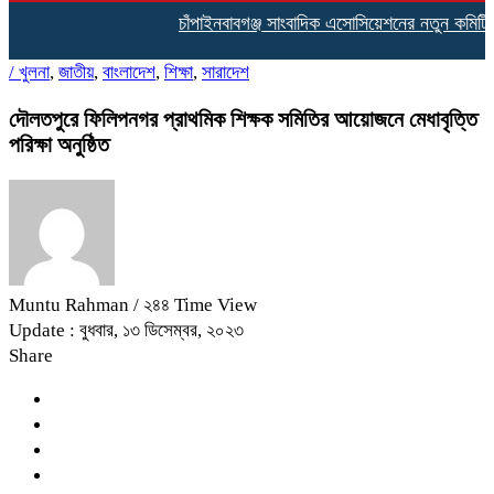
চাঁপাইনবাবগঞ্জ সাংবাদিক এসোসিয়েশনের নতুন কমিটির দা
/
খুলনা
,
জাতীয়
,
বাংলাদেশ
,
শিক্ষা
,
সারাদেশ
দৌলতপুরে ফিলিপনগর প্রাথমিক শিক্ষক সমিতির আয়োজনে মেধাবৃত্তি
পরিক্ষা অনুষ্ঠিত
Muntu Rahman
/ ২৪৪ Time View
Update : বুধবার, ১৩ ডিসেম্বর, ২০২৩
Share