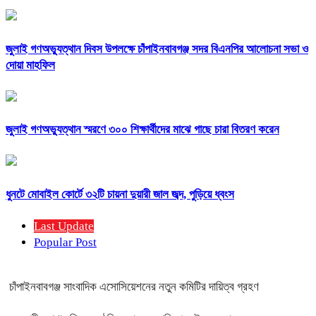
জুলাই গণঅভ্যুত্থান দিবস উপলক্ষে চাঁপাইনবাবগঞ্জ সদর বিএনপির আলোচনা সভা ও
দোয়া মাহফিল
জুলাই গণঅভ্যুত্থান স্মরণে ৩০০ শিক্ষার্থীদের মাঝে গাছে চারা বিতরণ করেন
ধুনটে মোবাইল কোর্টে ৩২টি চায়না দুয়ারী জাল জব্দ, পুড়িয়ে ধ্বংস
Last Update
Popular Post
চাঁপাইনবাবগঞ্জ সাংবাদিক এসোসিয়েশনের নতুন কমিটির দায়িত্ব গ্রহণ