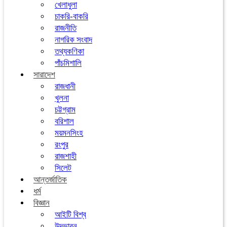
খেলাধুলা
চাকরি-বাকরি
রাজনীতি
নাগরিক সংবাদ
তথ্যকণিকা
পাঁচমিশালি
সারাদেশ
রাজধানী
খুলনা
চট্টগ্রাম
বরিশাল
ময়মনসিংহ
রংপুর
রাজশাহী
সিলেট
আন্তর্জাতিক
ধর্ম
বিজ্ঞান
আইটি বিশ্ব
উদ্ভাবন