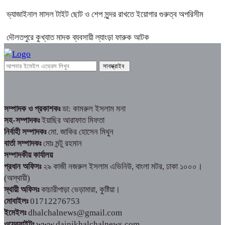
ভ্যাজাইনাল মাসল টাইট ছোট ও শেপ সুন্দর রাখতে ইয়োগার গুরুত্ব অপরিসীম
দৌলতপুরে কুখ্যাত মাদক ব্যবসায়ী ল্যাংড়া ফারুক আটক
সম্পাদক ও প্রকাশকঃ
ডা: কামরুল ইসলাম মনা
সহ-সম্পাদকঃ
ইয়াছির আরাফাত মিফতা
নির্বাহী সম্পাদকঃ
মো. জাকির হোসেন মিথুন
বার্তা সম্পাদকঃ
মোঃ মন্টু রহমান
সম্পাদকীয় কার্যালয়
প্রধান অফিসঃ
২৯ কাজী নজরুল ইসলাম এভিনিউ, বাংলা মটর, ঢাকা ১০০০।
(অস্থায়ী)
স্থায়ী অফিসঃ
কাচারীপাড়া ভেড়ামারা, কুষ্টিয়া।
মোবাইলঃ
01712276753
ইমেইলঃ
dhalchalnews@gmail.com
ওয়েবসাইটঃ
www.dainikhalchalnews.com