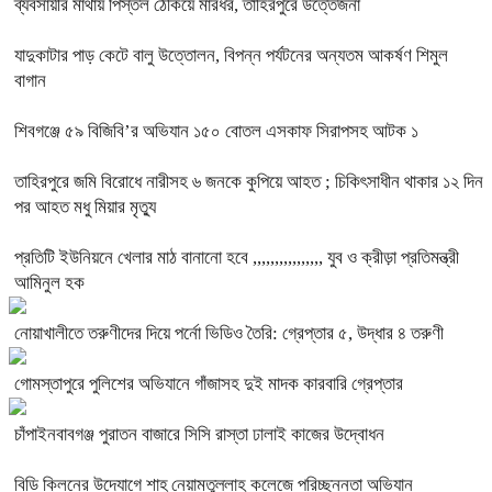
ব্যবসায়ীর মাথায় পিস্তল ঠেকিয়ে মারধর, তাহিরপুরে উত্তেজনা
যাদুকাটার পাড় কেটে বালু উত্তোলন, বিপন্ন পর্যটনের অন্যতম আকর্ষণ শিমুল
বাগান
শিবগঞ্জে ৫৯ বিজিবি’র অভিযান ১৫০ বোতল এসকাফ সিরাপসহ আটক ১
তাহিরপুরে জমি বিরোধে নারীসহ ৬ জনকে কুপিয়ে আহত ; চিকিৎসাধীন থাকার ১২ দিন
পর আহত মধু মিয়ার মৃত্যু
প্রতিটি ইউনিয়নে খেলার মাঠ বানানো হবে ,,,,,,,,,,,,,,,, যুব ও ক্রীড়া প্রতিমন্ত্রী
আমিনুল হক
নোয়াখালীতে তরুণীদের দিয়ে পর্নো ভিডিও তৈরি: গ্রেপ্তার ৫, উদ্ধার ৪ তরুণী
গোমস্তাপুরে পুলিশের অভিযানে গাঁজাসহ দুই মাদক কারবারি গ্রেপ্তার
চাঁপাইনবাবগঞ্জ পুরাতন বাজারে সিসি রাস্তা ঢালাই কাজের উদ্বোধন
বিডি ক্লিনের উদ্যোগে শাহ্ নেয়ামতুল্লাহ কলেজে পরিচ্ছন্নতা অভিযান