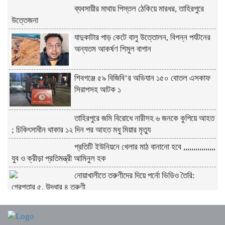
ব্যবসায়ীর মাথায় পিস্তল ঠেকিয়ে মারধর, তাহিরপুরে
উত্তেজনা
যাদুকাটার পাড় কেটে বালু উত্তোলন, বিপন্ন পর্যটনের
অন্যতম আকর্ষণ শিমুল বাগান
শিবগঞ্জে ৫৯ বিজিবি’র অভিযান ১৫০ বোতল এসকাফ
সিরাপসহ আটক ১
তাহিরপুরে জমি বিরোধে নারীসহ ৬ জনকে কুপিয়ে আহত
; চিকিৎসাধীন থাকার ১২ দিন পর আহত মধু মিয়ার মৃত্যু
প্রতিটি ইউনিয়নে খেলার মাঠ বানানো হবে ,,,,,,,,,,,,,,,,
যুব ও ক্রীড়া প্রতিমন্ত্রী আমিনুল হক
নোয়াখালীতে তরুণীদের দিয়ে পর্নো ভিডিও তৈরি:
গ্রেপ্তার ৫, উদ্ধার ৪ তরুণী
গোমস্তাপুরে পুলিশের অভিযানে গাঁজাসহ দুই মাদক
কারবারি গ্রেপ্তার