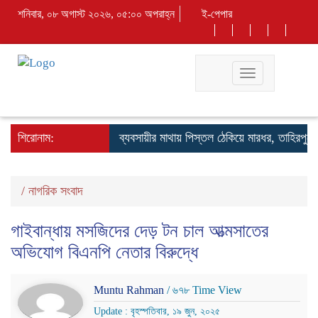
শনিবার, ০৮ অগাস্ট ২০২৬, ০৫:০০ অপরাহ্ন
ই-পেপার
Toggle
navigation
শিরোনাম:
ব্যবসায়ীর মাথায় পিস্তল ঠেকিয়ে মারধর, তাহিরপুরে উ
/
নাগরিক সংবাদ
গাইবান্ধায় মসজিদের দেড় টন চাল আত্মসাতের
অভিযোগ বিএনপি নেতার বিরুদ্ধে
Muntu Rahman
/ ৬৭৮ Time View
Update : বৃহস্পতিবার, ১৯ জুন, ২০২৫