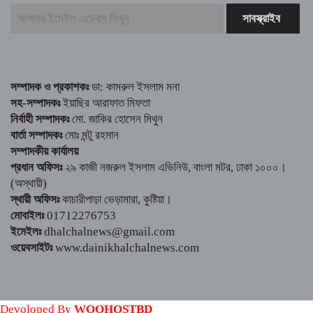
চাঁপাইনবাবগঞ্জ পুরাতন বাজারে সিসি রাস্তা ঢালাই
কাজের উদ্বোধন
বিডি ক্লিনের উদ্যোগে শাহ্ নেয়ামতুল্লাহ কলেজে
পরিচ্ছন্নতা অভিযান
সম্পাদক ও প্রকাশকঃ
ডা: কামরুল ইসলাম মনা
সহ-সম্পাদকঃ
ইয়াছির আরাফাত মিফতা
শিবগঞ্জ সীমান্তে ৫৯ বিজিবি’র অভিযানে মাদকদ্রব্য
নির্বাহী সম্পাদকঃ
মো. জাকির হোসেন মিথুন
জব্দ
বার্তা সম্পাদকঃ
মোঃ মন্টু রহমান
সম্পাদকীয় কার্যালয়
প্রধান অফিসঃ
২৯ কাজী নজরুল ইসলাম এভিনিউ, বাংলা মটর, ঢাকা ১০০০।
(অস্থায়ী)
স্থায়ী অফিসঃ
কাচারীপাড়া ভেড়ামারা, কুষ্টিয়া।
মোবাইলঃ
01712276753
ইমেইলঃ
dhalchalnews@gmail.com
ওয়েবসাইটঃ
www.dainikhalchalnews.com
Devoloped By
WOOHOSTBD