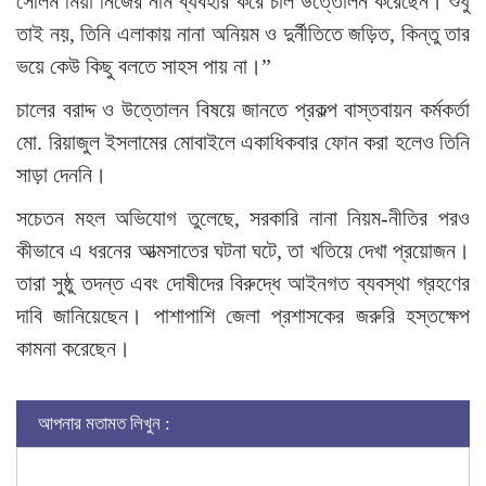
সেলিম মিয়া নিজের নাম ব্যবহার করে চাল উত্তোলন করেছেন। শুধু
তাই নয়, তিনি এলাকায় নানা অনিয়ম ও দুর্নীতিতে জড়িত, কিন্তু তার
ভয়ে কেউ কিছু বলতে সাহস পায় না।”
চালের বরাদ্দ ও উত্তোলন বিষয়ে জানতে প্রকল্প বাস্তবায়ন কর্মকর্তা
মো. রিয়াজুল ইসলামের মোবাইলে একাধিকবার ফোন করা হলেও তিনি
সাড়া দেননি।
সচেতন মহল অভিযোগ তুলেছে, সরকারি নানা নিয়ম-নীতির পরও
কীভাবে এ ধরনের আত্মসাতের ঘটনা ঘটে, তা খতিয়ে দেখা প্রয়োজন।
তারা সুষ্ঠু তদন্ত এবং দোষীদের বিরুদ্ধে আইনগত ব্যবস্থা গ্রহণের
দাবি জানিয়েছেন। পাশাপাশি জেলা প্রশাসকের জরুরি হস্তক্ষেপ
কামনা করেছেন।
আপনার মতামত লিখুন :