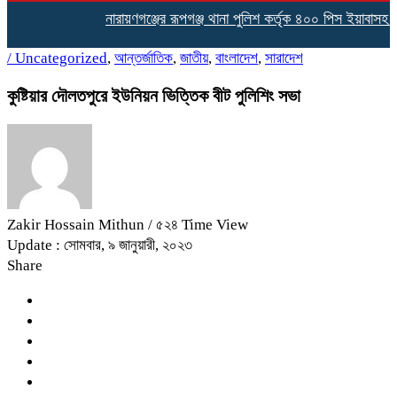
নারায়ণগঞ্জের রূপগঞ্জ থানা পুলিশ কর্তৃক ৪০০ পিস ইয়াবাসহ ৩ 
/
Uncategorized
,
আন্তর্জাতিক
,
জাতীয়
,
বাংলাদেশ
,
সারাদেশ
কুষ্টিয়ার দৌলতপুরে ইউনিয়ন ভিত্তিক বীট পুলিশিং সভা
Zakir Hossain Mithun
/ ৫২৪ Time View
Update : সোমবার, ৯ জানুয়ারী, ২০২৩
Share