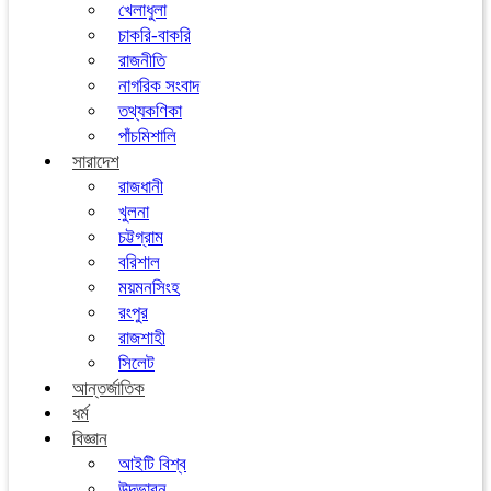
খেলাধুলা
চাকরি-বাকরি
রাজনীতি
নাগরিক সংবাদ
তথ্যকণিকা
পাঁচমিশালি
সারাদেশ
রাজধানী
খুলনা
চট্টগ্রাম
বরিশাল
ময়মনসিংহ
রংপুর
রাজশাহী
সিলেট
আন্তর্জাতিক
ধর্ম
বিজ্ঞান
আইটি বিশ্ব
উদ্ভাবন