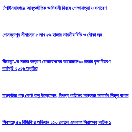
চাঁপাইনবাবগঞ্জে আন্তর্জাতিক আদিবাসী দিবসে শোভাযাত্রা ও সমাবেশ
গোমস্তাপুর সীমান্তে ৫ লাখ ৫৯ হাজার ভারতীয় বিড়ি ও নৌকা জব্দ
সীতাকুণ্ডে সমাজ কল্যাণ ফেডারেশনের আয়োজনে৩০হাজার বৃক্ষ বিতরণ
কর্মসূচি-২০২৬ অনুষ্ঠিত
যাদুকাটার পাড় কেটে বালু উত্তোলন, বিপন্ন পর্যটনের অন্যতম আকর্ষণ শিমুল বাগান
শিবগঞ্জে ৫৯ বিজিবি’র অভিযান ১৫০ বোতল এসকাফ সিরাপসহ আটক ১