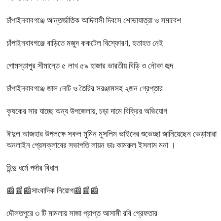
চাঁপাইনবাবগঞ্জে আন্তর্জাতিক আদিবাসী দিবসে শোভাযাত্রা ও সমাবেশ
চাঁপাইনবাবগঞ্জে বাড়িতে মজুদ ককটেল বিস্ফোরণ, হতাহত নেই
গোমস্তাপুর সীমান্তে ৫ লাখ ৫৯ হাজার ভারতীয় বিড়ি ও নৌকা জব্দ
চাঁপাইনবাবগঞ্জে জাল নোট ও তৈরির সরঞ্জামসহ ২জন গ্রেপ্তার
কৃষকের সার যাচ্ছে অন্য উপজেলায়, চড়া দামে বিক্রির অভিযোগ
ঈদুল আজহার উপলক্ষে সকল মুমিন মুসলিম ভাইদের শুভেচ্ছা জানিয়েছেন ভেড়ামারা
অনলাইন প্রেসক্লাবের সভাপতি লায়ন ডাঃ কামরুল ইসলাম মনা ।
হিন্দু ধর্মে পর্দার বিধান
📰📰📰সাংবাদিক নিয়োগ📰📰📰
দৌলতপুরে ৩ টি মামলায় সাজা প্রাপ্ত আসামী রবি গ্রেফতার