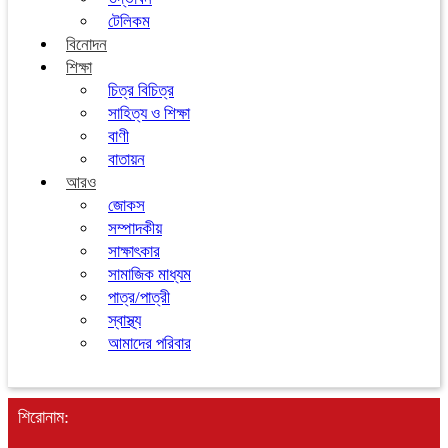
টেলিকম
বিনোদন
শিক্ষা
চিত্র বিচিত্র
সাহিত্য ও শিক্ষা
বাণী
বাতায়ন
আরও
জোকস
সম্পাদকীয়
সাক্ষাৎকার
সামাজিক মাধ্যম
পাত্র/পাত্রী
স্বাস্থ্য
আমাদের পরিবার
শিরোনাম: