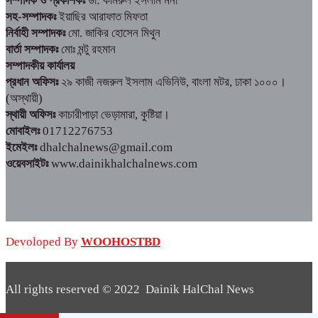
সম্পাদক ও প্রকাশকঃ
ডা: কামরুল ইসলাম মনা
সহ-সম্পাদকঃ
ইয়াছির আরাফাত মিফতা
নির্বাহী সম্পাদকঃ
মো. জাকির হোসেন মিথুন
বার্তা সম্পাদকঃ
মোঃ মন্টু রহমান
সম্পাদকীয় কার্যালয়
প্রধান অফিসঃ
২৯ কাজী নজরুল ইসলাম এভিনিউ, বাংলা মটর, ঢাকা ১০০০।
(অস্থায়ী)
স্থায়ী অফিসঃ
কাচারীপাড়া ভেড়ামারা, কুষ্টিয়া।
মোবাইলঃ
01712276753
ইমেইলঃ
dhalchalnews@gmail.com
ওয়েবসাইটঃ
www.dainikhalchalnews.com
Devoloped By
WOOHOSTBD
All rights reserved © 2022 Dainik HalChal News
WooHostBD
Design By