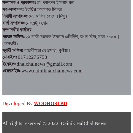
সম্পাদক ও প্রকাশকঃ
ডা: কামরুল ইসলাম মনা
সহ-সম্পাদকঃ
ইয়াছির আরাফাত মিফতা
নির্বাহী সম্পাদকঃ
মো. জাকির হোসেন মিথুন
বার্তা সম্পাদকঃ
মোঃ মন্টু রহমান
সম্পাদকীয় কার্যালয়
প্রধান অফিসঃ
২৯ কাজী নজরুল ইসলাম এভিনিউ, বাংলা মটর, ঢাকা ১০০০।
(অস্থায়ী)
স্থায়ী অফিসঃ
কাচারীপাড়া ভেড়ামারা, কুষ্টিয়া।
মোবাইলঃ
01712276753
ইমেইলঃ
dhalchalnews@gmail.com
ওয়েবসাইটঃ
www.dainikhalchalnews.com
Devoloped By
WOOHOSTBD
All rights reserved © 2022 Dainik HalChal News