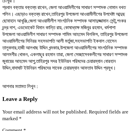
চৌধুরী।
প্রধান বক্তার বক্তব্য রাখেন, জেলা আওয়ামিলীগের সাধারণ সম্পাদক নোমান বখত
পলিন। এছাড়াও বক্তব্য রাখেন,তাহিরপুর উপজেলা আওয়ামীলীগের উপদেষ্টা আব্দুছ
ছোবাহান আখুঞ্জি,জেলা আওয়ামীলীগ সাংগঠনিক সম্পাদক আসাদুজ্জামান সেন্টু,শংকর
চন্দ্র দাশ, এডভোকেট বিমান কান্তি রায়, কোষাধ্যক্ষ মজিবুর রহমান, ধর্মপাশা
উপজেলা আওয়ামিলীগ সাধারণ সম্পাদক শামিম আহমেদ বিলকিস, তাহিরপুর উপজেলা
আওয়ামিলীগের সিনিয়র সহসভাপতি আলী মর্তুজা,সহসভাপতি ইকবাল হোসেন
তালুকদার,হাজী আলখাছ উদ্দিন খন্দকার,উপজেলা আওয়ামিলীগের সাংগঠনিক সম্পাদক
আলমগীর খোকন, একলাছুর রহমান তারা, জেলা সেচ্ছাসেবকলীগের সাধারণ সম্পাদক
জুবায়ের আহমেদ আপু,তাহিরপুর সদর ইউনিয়ন পরিষদের চেয়ারম্যান বোরহান
উদ্দিন,বাদাঘাট ইউনিয়ন পরিষদের সাবেক চেয়ারম্যান আফতাব উদ্দিন প্রমুখ।
আপনার মতামত লিখুন :
Leave a Reply
Your email address will not be published.
Required fields are
marked
*
Comment
*