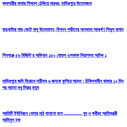
ব্যবসায়ীর মাথায় পিস্তল ঠেকিয়ে মারধর, তাহিরপুরে উত্তেজনা
যাদুকাটার পাড় কেটে বালু উত্তোলন, বিপন্ন পর্যটনের অন্যতম আকর্ষণ শিমুল বাগান
শিবগঞ্জে ৫৯ বিজিবি’র অভিযান ১৫০ বোতল এসকাফ সিরাপসহ আটক ১
তাহিরপুরে জমি বিরোধে নারীসহ ৬ জনকে কুপিয়ে আহত ; চিকিৎসাধীন থাকার ১২ দিন
পর আহত মধু মিয়ার মৃত্যু
প্রতিটি ইউনিয়নে খেলার মাঠ বানানো হবে ,,,,,,,,,,,,,,,, যুব ও ক্রীড়া প্রতিমন্ত্রী
আমিনুল হক