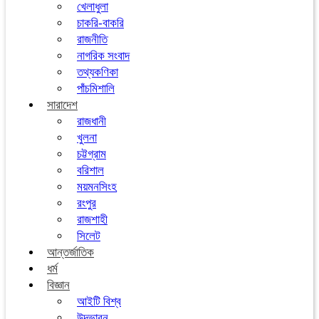
খেলাধুলা
চাকরি-বাকরি
রাজনীতি
নাগরিক সংবাদ
তথ্যকণিকা
পাঁচমিশালি
সারাদেশ
রাজধানী
খুলনা
চট্টগ্রাম
বরিশাল
ময়মনসিংহ
রংপুর
রাজশাহী
সিলেট
আন্তর্জাতিক
ধর্ম
বিজ্ঞান
আইটি বিশ্ব
উদ্ভাবন