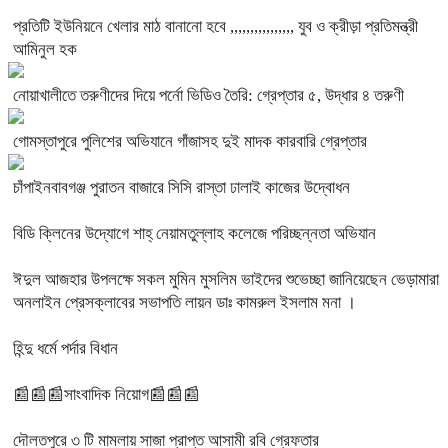
প্রতিটি ইউনিয়নে খেলার মাঠ বানানো হবে ,,,,,,,,,,,,,,,, যুব ও ক্রীড়া প্রতিমন্ত্রী
আমিনুল হক
নোয়াখালীতে তরুণীদের দিয়ে পর্নো ভিডিও তৈরি: গ্রেপ্তার ৫, উদ্ধার ৪ তরুণী
গোমস্তাপুরে পুলিশের অভিযানে গাঁজাসহ দুই মাদক কারবারি গ্রেপ্তার
চাঁপাইনবাবগঞ্জ পুরাতন বাজারে সিসি রাস্তা ঢালাই কাজের উদ্বোধন
বিডি ক্লিনের উদ্যোগে শাহ্ নেয়ামতুল্লাহ কলেজে পরিচ্ছন্নতা অভিযান
ঈদুল আজহার উপলক্ষে সকল মুমিন মুসলিম ভাইদের শুভেচ্ছা জানিয়েছেন ভেড়ামারা
অনলাইন প্রেসক্লাবের সভাপতি লায়ন ডাঃ কামরুল ইসলাম মনা ।
হিন্দু ধর্মে পর্দার বিধান
📰📰📰সাংবাদিক নিয়োগ📰📰📰
দৌলতপুরে ৩ টি মামলায় সাজা প্রাপ্ত আসামী রবি গ্রেফতার