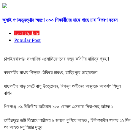
জুলাই গণঅভ্যুত্থান স্মরণে ৩০০ শিক্ষার্থীদের মাঝে গাছে চারা বিতরণ করেন
Last Update
Popular Post
চাঁপাইনবাবগঞ্জ সাংবাদিক এসোসিয়েশনের নতুন কমিটির দায়িত্ব গ্রহণ
ব্যবসায়ীর মাথায় পিস্তল ঠেকিয়ে মারধর, তাহিরপুরে উত্তেজনা
যাদুকাটার পাড় কেটে বালু উত্তোলন, বিপন্ন পর্যটনের অন্যতম আকর্ষণ শিমুল
বাগান
শিবগঞ্জে ৫৯ বিজিবি’র অভিযান ১৫০ বোতল এসকাফ সিরাপসহ আটক ১
তাহিরপুরে জমি বিরোধে নারীসহ ৬ জনকে কুপিয়ে আহত ; চিকিৎসাধীন থাকার ১২ দিন
পর আহত মধু মিয়ার মৃত্যু