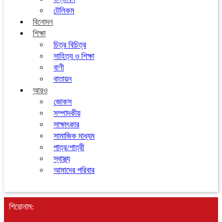
টেলিকম
বিনোদন
শিক্ষা
চিত্র বিচিত্র
সাহিত্য ও শিক্ষা
বাণী
বাতায়ন
আরও
জোকস
সম্পাদকীয়
সাক্ষাৎকার
সামাজিক মাধ্যম
পাত্র/পাত্রী
স্বাস্থ্য
আমাদের পরিবার
শিরোনাম: